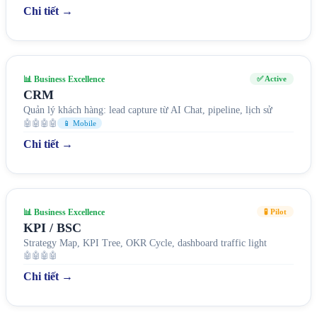
Chi tiết →
📊 Business Excellence
✅ Active
CRM
Quản lý khách hàng: lead capture từ AI Chat, pipeline, lịch sử
🤖🤖🤖🤖
📱 Mobile
Chi tiết →
📊 Business Excellence
🧪 Pilot
KPI / BSC
Strategy Map, KPI Tree, OKR Cycle, dashboard traffic light
🤖🤖🤖🤖
Chi tiết →