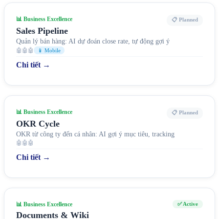
📊 Business Excellence
📋 Planned
Sales Pipeline
Quản lý bán hàng: AI dự đoán close rate, tự động gợi ý
🤖🤖🤖
📱 Mobile
Chi tiết →
📊 Business Excellence
📋 Planned
OKR Cycle
OKR từ công ty đến cá nhân: AI gợi ý mục tiêu, tracking
🤖🤖🤖
Chi tiết →
📊 Business Excellence
✅ Active
Documents & Wiki