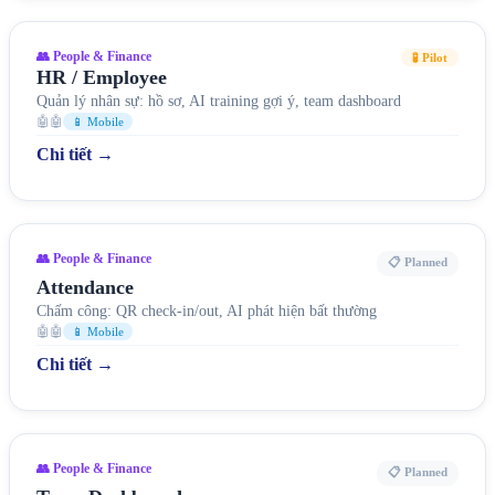
👥 People & Finance
🧪 Pilot
HR / Employee
Quản lý nhân sự: hồ sơ, AI training gợi ý, team dashboard
🤖🤖
📱 Mobile
Chi tiết →
👥 People & Finance
📋 Planned
Attendance
Chấm công: QR check-in/out, AI phát hiện bất thường
🤖🤖
📱 Mobile
Chi tiết →
👥 People & Finance
📋 Planned