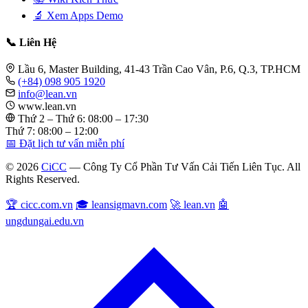
🔬 Xem Apps Demo
📞 Liên Hệ
Lầu 6, Master Building, 41-43 Trần Cao Vân, P.6, Q.3, TP.HCM
(+84) 098 905 1920
info@lean.vn
www.lean.vn
Thứ 2 – Thứ 6: 08:00 – 17:30
Thứ 7: 08:00 – 12:00
📅 Đặt lịch tư vấn miễn phí
© 2026
CiCC
— Công Ty Cổ Phần Tư Vấn Cải Tiến Liên Tục. All
Rights Reserved.
🏆 cicc.com.vn
🎓 leansigmavn.com
🚀 lean.vn
🤖
ungdungai.edu.vn