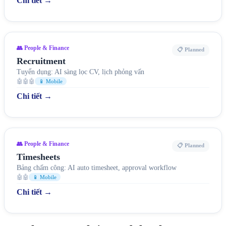
Chi tiết →
👥 People & Finance
📋 Planned
Recruitment
Tuyển dụng: AI sàng lọc CV, lịch phỏng vấn
🤖🤖🤖
📱 Mobile
Chi tiết →
👥 People & Finance
📋 Planned
Timesheets
Bảng chấm công: AI auto timesheet, approval workflow
🤖🤖
📱 Mobile
Chi tiết →