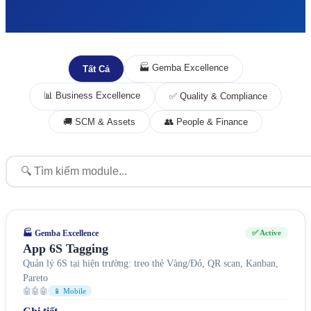
🏭 Gemba Excellence
Tất Cả
📊 Business Excellence
✅ Quality & Compliance
🚚 SCM & Assets
👥 People & Finance
🏭 Gemba Excellence
✅ Active
App 6S Tagging
Quản lý 6S tại hiện trường: treo thẻ Vàng/Đỏ, QR scan, Kanban,
Pareto
🤖🤖🤖
📱 Mobile