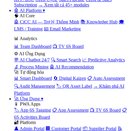
Subscription
→ Xem tất cả 45+ modules
🤖 AI Platform
▾
🧠 AI Core
🤖 CiCC AI — Trợ lý Thông Minh
📚 Knowledge Hub
🎓
LMS / Training
📧 Email Marketing
📊 Analytics
📊 Team Dashboard
📺 TV 6S Board
⚙️ AI Ứng Dụng
💬 AI Chatbot 24/7
🔍 Smart Search
📈 Predictive Analytics
🔬 Process Mining
🤖 AI Recommendation
🚀 Tự động hóa
📊 Smart Dashboard
🔄 Digital Kaizen
📋 Auto Assessment
🔍 Audit Management
🏷️ QR Asset Label
→ Khám phá AI
Platform
🚀 Ứng Dụng
▾
📱 PWA Apps
🏷️ App 6S Tagging
📋 App Assessment
📺 TV 6S Board
📋
6S Activities Board
🔐 Platform
👤 Admin Portal
🏢 Customer Portal
📦 Supplier Portal
📝