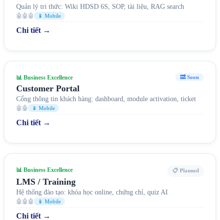
Quản lý tri thức: Wiki HDSD 6S, SOP, tài liệu, RAG search
🤖🤖🤖
📱 Mobile
Chi tiết →
📊 Business Excellence
🔜 Soon
Customer Portal
Cổng thông tin khách hàng: dashboard, module activation, ticket
🤖🤖
📱 Mobile
Chi tiết →
📊 Business Excellence
📋 Planned
LMS / Training
Hệ thống đào tạo: khóa học online, chứng chỉ, quiz AI
🤖🤖🤖
📱 Mobile
Chi tiết →