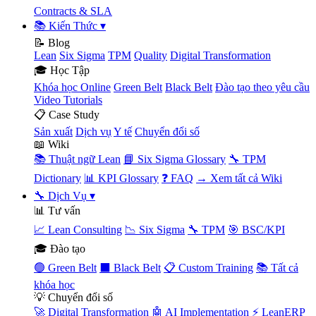
Contracts & SLA
📚 Kiến Thức
▾
📝 Blog
Lean
Six Sigma
TPM
Quality
Digital Transformation
🎓 Học Tập
Khóa học Online
Green Belt
Black Belt
Đào tạo theo yêu cầu
Video Tutorials
📋 Case Study
Sản xuất
Dịch vụ
Y tế
Chuyển đổi số
📖 Wiki
📚 Thuật ngữ Lean
📘 Six Sigma Glossary
🔧 TPM
Dictionary
📊 KPI Glossary
❓ FAQ
→ Xem tất cả Wiki
🔧 Dịch Vụ
▾
📊 Tư vấn
📈 Lean Consulting
📉 Six Sigma
🔧 TPM
🎯 BSC/KPI
🎓 Đào tạo
🟢 Green Belt
⬛ Black Belt
📋 Custom Training
📚 Tất cả
khóa học
💡 Chuyển đổi số
🚀 Digital Transformation
🤖 AI Implementation
⚡ LeanERP