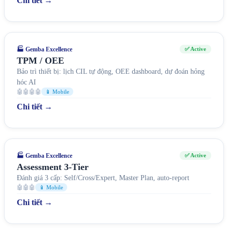
Chi tiết →
🏭 Gemba Excellence
✅ Active
TPM / OEE
Bảo trì thiết bị: lịch CIL tự động, OEE dashboard, dự đoán hỏng
hóc AI
🤖🤖🤖🤖
📱 Mobile
Chi tiết →
🏭 Gemba Excellence
✅ Active
Assessment 3-Tier
Đánh giá 3 cấp: Self/Cross/Expert, Master Plan, auto-report
🤖🤖🤖
📱 Mobile
Chi tiết →