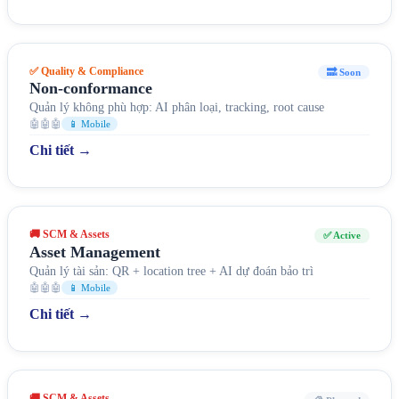
✅ Quality & Compliance
🔜 Soon
Non-conformance
Quản lý không phù hợp: AI phân loại, tracking, root cause
🤖🤖🤖
📱 Mobile
Chi tiết →
🚚 SCM & Assets
✅ Active
Asset Management
Quản lý tài sản: QR + location tree + AI dự đoán bảo trì
🤖🤖🤖
📱 Mobile
Chi tiết →
🚚 SCM & Assets