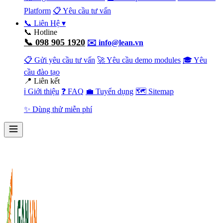
Platform
📋 Yêu cầu tư vấn
📞 Liên Hệ
▾
📞 Hotline
📞 098 905 1920
✉️ info@lean.vn
📋 Gửi yêu cầu tư vấn
🚀 Yêu cầu demo modules
🎓 Yêu
cầu đào tạo
📍 Liên kết
ℹ️ Giới thiệu
❓ FAQ
💼 Tuyển dụng
🗺️ Sitemap
✨ Dùng thử miễn phí