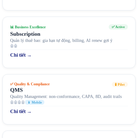
📊 Business Excellence
✅ Active
Subscription
Quản lý thuê bao: gia hạn tự động, billing, AI renew gợi ý
🤖🤖
Chi tiết →
✅ Quality & Compliance
🧪 Pilot
QMS
Quality Management: non-conformance, CAPA, 8D, audit trails
🤖🤖🤖🤖
📱 Mobile
Chi tiết →