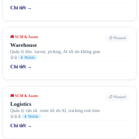
Chi tiết →
🚚 SCM & Assets
📋 Planned
Warehouse
Quản lý kho: layout, picking, AI tối ưu không gian
🤖🤖
📱 Mobile
Chi tiết →
🚚 SCM & Assets
📋 Planned
Logistics
Quản lý vận tải: route tối ưu AI, tracking real-time
🤖🤖🤖
📱 Mobile
Chi tiết →