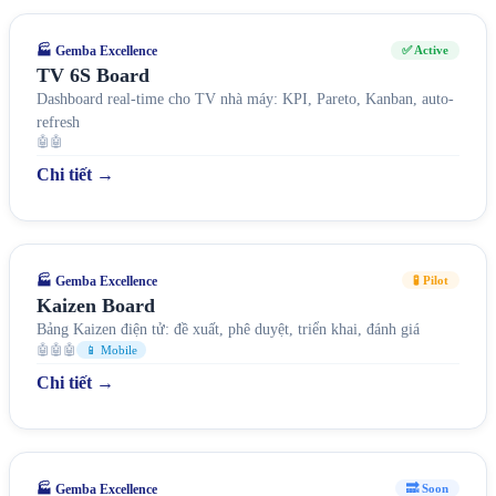
🏭 Gemba Excellence
✅ Active
TV 6S Board
Dashboard real-time cho TV nhà máy: KPI, Pareto, Kanban, auto-
refresh
🤖🤖
Chi tiết →
🏭 Gemba Excellence
🧪 Pilot
Kaizen Board
Bảng Kaizen điện tử: đề xuất, phê duyệt, triển khai, đánh giá
🤖🤖🤖
📱 Mobile
Chi tiết →
🏭 Gemba Excellence
🔜 Soon