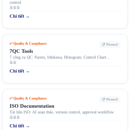
control
🤖🤖🤖
Chi tiết →
✅ Quality & Compliance
📋 Planned
7QC Tools
7 công cụ QC: Pareto, Ishikawa, Histogram, Control Chart...
🤖🤖
Chi tiết →
✅ Quality & Compliance
📋 Planned
ISO Documentation
Tài liệu ISO: AI soạn thảo, version control, approval workflow
🤖🤖🤖
Chi tiết →