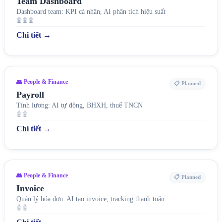
Team Dashboard
Dashboard team: KPI cá nhân, AI phân tích hiệu suất
🤖🤖🤖
Chi tiết →
👥 People & Finance
📋 Planned
Payroll
Tính lương: AI tự động, BHXH, thuế TNCN
🤖🤖
Chi tiết →
👥 People & Finance
📋 Planned
Invoice
Quản lý hóa đơn: AI tạo invoice, tracking thanh toán
🤖🤖