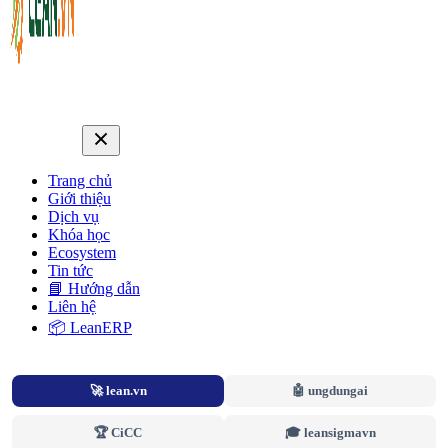
Trang chủ
Giới thiệu
Dịch vụ
Khóa học
Ecosystem
Tin tức
📘 Hướng dẫn
Liên hệ
📦 LeanERP
🚀 lean.vn
🤖 ungdungai
🏆 CiCC
🎓 leansigmavn