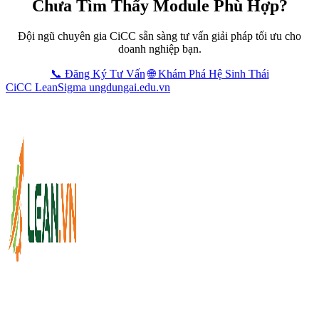
Chưa Tìm Thấy Module Phù Hợp?
Đội ngũ chuyên gia CiCC sẵn sàng tư vấn giải pháp tối ưu cho
doanh nghiệp bạn.
📞 Đăng Ký Tư Vấn
🌐 Khám Phá Hệ Sinh Thái
CiCC
LeanSigma
ungdungai
.
edu.vn