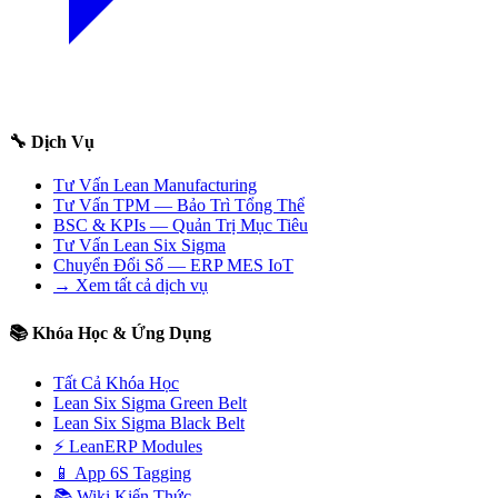
🔧 Dịch Vụ
Tư Vấn Lean Manufacturing
Tư Vấn TPM — Bảo Trì Tổng Thể
BSC & KPIs — Quản Trị Mục Tiêu
Tư Vấn Lean Six Sigma
Chuyển Đổi Số — ERP MES IoT
→ Xem tất cả dịch vụ
📚 Khóa Học & Ứng Dụng
Tất Cả Khóa Học
Lean Six Sigma Green Belt
Lean Six Sigma Black Belt
⚡ LeanERP Modules
📱 App 6S Tagging
📚 Wiki Kiến Thức