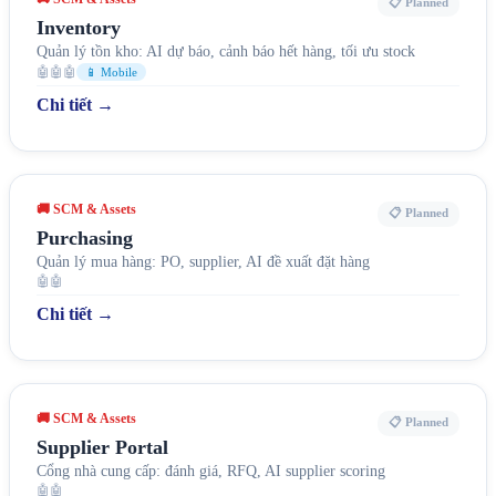
📋 Planned
Inventory
Quản lý tồn kho: AI dự báo, cảnh báo hết hàng, tối ưu stock
🤖🤖🤖
📱 Mobile
Chi tiết →
🚚 SCM & Assets
📋 Planned
Purchasing
Quản lý mua hàng: PO, supplier, AI đề xuất đặt hàng
🤖🤖
Chi tiết →
🚚 SCM & Assets
📋 Planned
Supplier Portal
Cổng nhà cung cấp: đánh giá, RFQ, AI supplier scoring
🤖🤖