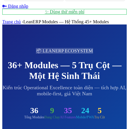
🔑 Đăng nhập
✨ Dùng thử miễn phí
Trang chủ
›
LeanERP Modules — Hệ Thống 45+ Modules
📦 LEANERP ECOSYSTEM
36+ Modules — 5 Trụ Cột —
Một Hệ Sinh Thái
Kiến trúc Operational Excellence toàn diện — tích hợp AI,
mobile-first, giá Việt Nam
36
9
35
24
5
Tổng Modules
Đang Chạy
AI Features
Mobile/PWA
Trụ Cột