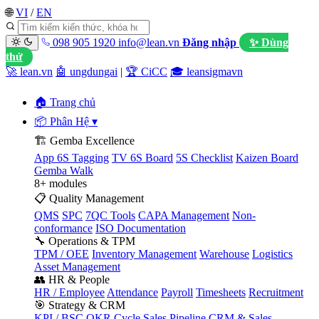
🌐
VI
/
EN
098 905 1920
info@lean.vn
Đăng nhập
✨ Dùng
thử
🚀 lean.vn
🤖 ungdungai
|
🏆 CiCC
🎓 leansigmavn
🏠 Trang chủ
📦 Phân Hệ
▾
🏗️ Gemba Excellence
App 6S Tagging
TV 6S Board
5S Checklist
Kaizen Board
Gemba Walk
8+ modules
📋 Quality Management
QMS
SPC
7QC Tools
CAPA Management
Non-
conformance
ISO Documentation
🔧 Operations & TPM
TPM / OEE
Inventory Management
Warehouse
Logistics
Asset Management
👥 HR & People
HR / Employee
Attendance
Payroll
Timesheets
Recruitment
🎯 Strategy & CRM
KPI / BSC
OKR Cycle
Sales Pipeline
CRM & Sales