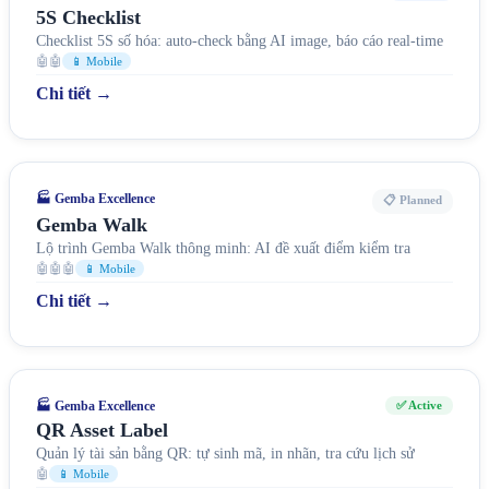
5S Checklist
Checklist 5S số hóa: auto-check bằng AI image, báo cáo real-time
🤖🤖
📱 Mobile
Chi tiết →
🏭 Gemba Excellence
📋 Planned
Gemba Walk
Lộ trình Gemba Walk thông minh: AI đề xuất điểm kiểm tra
🤖🤖🤖
📱 Mobile
Chi tiết →
🏭 Gemba Excellence
✅ Active
QR Asset Label
Quản lý tài sản bằng QR: tự sinh mã, in nhãn, tra cứu lịch sử
🤖
📱 Mobile