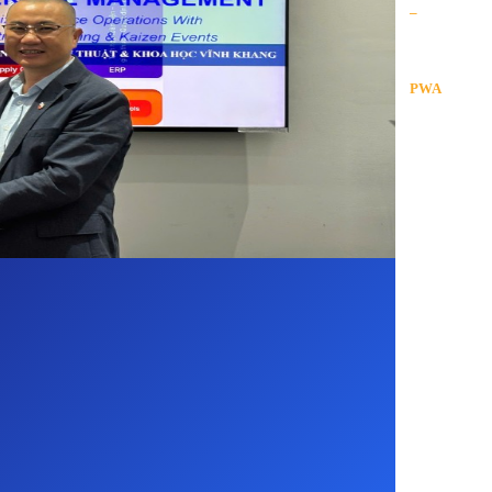
–
Module
PWA
Mobile