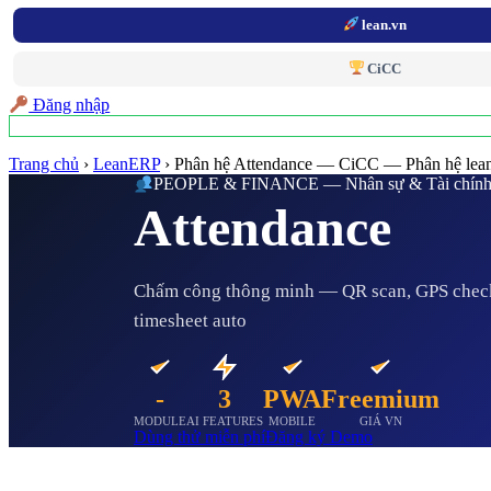
lean.vn
CiCC
Đăng nhập
Trang chủ
›
LeanERP
›
Phân hệ Attendance — CiCC — Phân hệ lea
PEOPLE & FINANCE — Nhân sự & Tài chín
Attendance
Chấm công thông minh — QR scan, GPS check-
timesheet auto
-
3
PWA
Freemium
MODULE
AI FEATURES
MOBILE
GIÁ VN
Dùng thử miễn phí
Đăng ký Demo