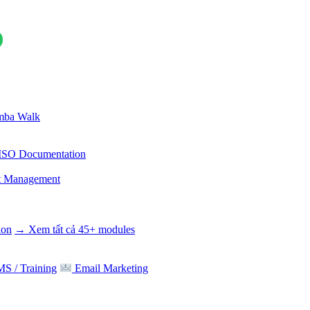
ba Walk
ISO Documentation
t Management
ion
→ Xem tất cả 45+ modules
S / Training
Email Marketing