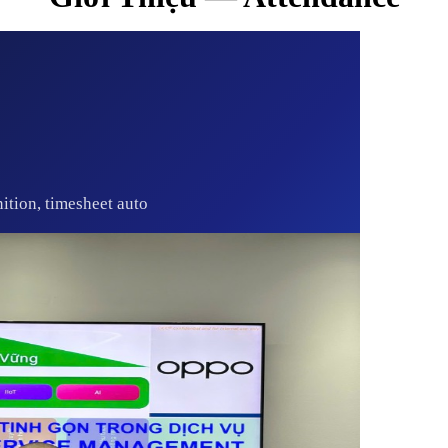
tion, timesheet auto
LEANERP
Attend
Giải pháp quản 
diện cho doanh