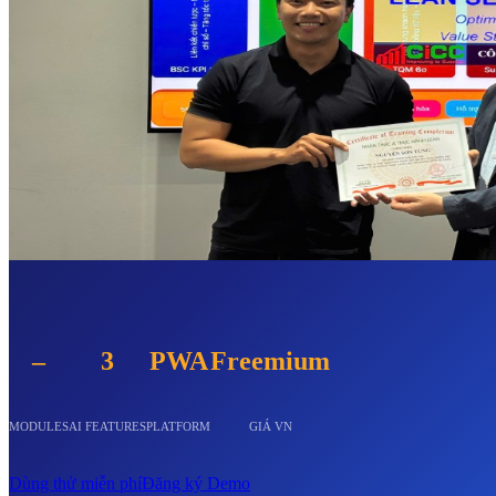
–
3
PWA
Freemium
MODULES
AI FEATURES
PLATFORM
GIÁ VN
Dùng thử miễn phí
Đăng ký Demo