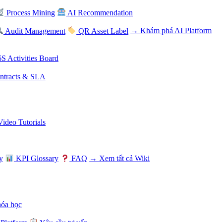
Process Mining
AI Recommendation
Audit Management
QR Asset Label
→ Khám phá AI Platform
S Activities Board
tracts & SLA
Video Tutorials
y
KPI Glossary
FAQ
→ Xem tất cả Wiki
hóa học