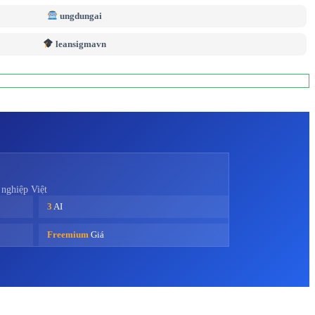
ungdungai
leansigmavn
 nghiệp Việt
3
AI
Freemium
Giá