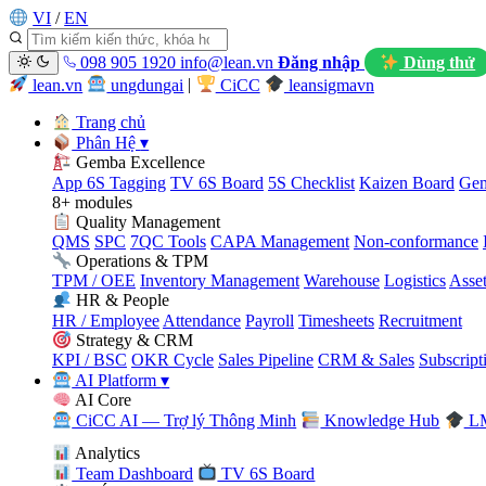
VI
/
EN
098 905 1920
info@lean.vn
Đăng nhập
Dùng thử
lean.vn
ungdungai
|
CiCC
leansigmavn
Trang chủ
Phân Hệ
▾
Gemba Excellence
App 6S Tagging
TV 6S Board
5S Checklist
Kaizen Board
Gem
8+ modules
Quality Management
QMS
SPC
7QC Tools
CAPA Management
Non-conformance
Operations & TPM
TPM / OEE
Inventory Management
Warehouse
Logistics
Asse
HR & People
HR / Employee
Attendance
Payroll
Timesheets
Recruitment
Strategy & CRM
KPI / BSC
OKR Cycle
Sales Pipeline
CRM & Sales
Subscript
AI Platform
▾
AI Core
CiCC AI — Trợ lý Thông Minh
Knowledge Hub
LM
Analytics
Team Dashboard
TV 6S Board