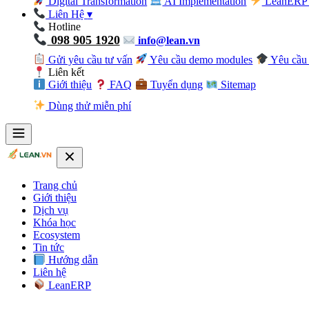
Digital Transformation
AI Implementation
LeanERP 
Liên Hệ
▾
Hotline
098 905 1920
info@lean.vn
Gửi yêu cầu tư vấn
Yêu cầu demo modules
Yêu cầu 
Liên kết
Giới thiệu
FAQ
Tuyển dụng
Sitemap
Dùng thử miễn phí
Trang chủ
Giới thiệu
Dịch vụ
Khóa học
Ecosystem
Tin tức
Hướng dẫn
Liên hệ
LeanERP