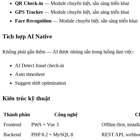
QR Check-in
— Module chuyên biệt, sẵn sàng triển khai
GPS Tracker
— Module chuyên biệt, sẵn sàng triển khai
Face Recognition
— Module chuyên biệt, sẵn sàng triển khai
Tích hợp AI Native
Không phải gắn thêm — AI được nhúng sẵn trong luồng làm việc:
AI Detect fraud check-in
Auto timesheet
Suggest shift optimization
Kiến trúc kỹ thuật
Thành phần
Công nghệ
Ch
Frontend
PWA + Vue 3
Offline-first, instal
Backend
PHP 8.2 + MySQL 8
REST API, webhoo