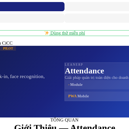
Dùng thử miễn phí
n CiCC
h
PILOT
LEANERP
Attendance
in, face recognition,
Giải pháp quản trị toàn diện cho doanh
-
Module
PWA
Mobile
TỔNG QUAN
Giới Thiệu — Attendance