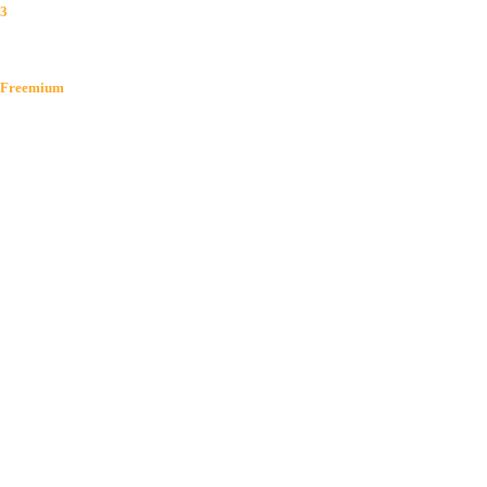
3
AI
Freemium
Giá