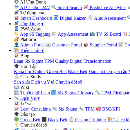
AI Ứng Dụng
AI Chatbot 24/7
Smart Search
Predictive Analytics
Tự động hóa
Smart Dashboard
Digital Kaizen
Auto Assessment
Ứng Dụng
▾
PWA Apps
App 6S Tagging
App Assessment
TV 6S Board
6
Platform
Admin Portal
Customer Portal
Supplier Portal
Con
Kiến Thức
▾
Blog
Lean
Six Sigma
TPM
Quality
Digital Transformation
Học Tập
Khóa học Online
Green Belt
Black Belt
Đào tạo theo yêu cầu
Case Study
Sản xuất
Dịch vụ
Y tế
Chuyển đổi số
Wiki
Thuật ngữ Lean
Six Sigma Glossary
TPM Dictionar
Dịch Vụ
▾
Tư vấn
Lean Consulting
Six Sigma
TPM
BSC/KPI
Đào tạo
Green Belt
Black Belt
Custom Training
Tất cả k
Chuyển đổi số