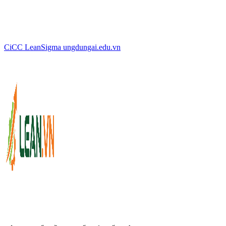
CiCC
LeanSigma
ungdungai
.
edu.vn