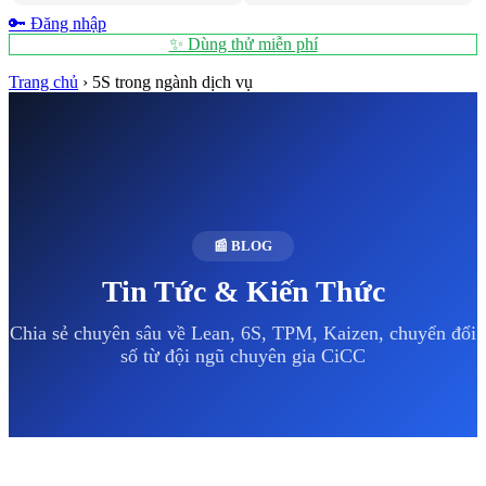
🔑 Đăng nhập
✨ Dùng thử miễn phí
Trang chủ
›
5S trong ngành dịch vụ
📰 BLOG
Tin Tức & Kiến Thức
Chia sẻ chuyên sâu về Lean, 6S, TPM, Kaizen, chuyển đổi
số từ đội ngũ chuyên gia CiCC