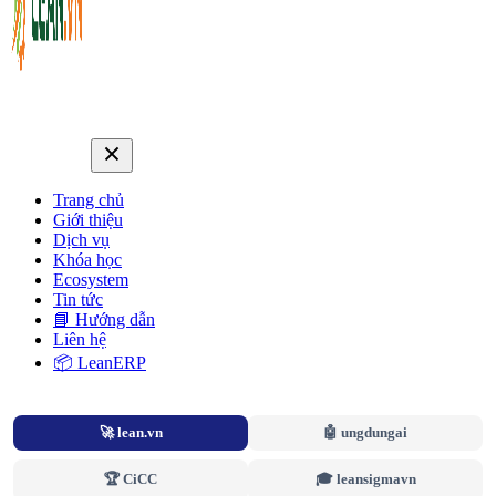
Trang chủ
Giới thiệu
Dịch vụ
Khóa học
Ecosystem
Tin tức
📘 Hướng dẫn
Liên hệ
📦 LeanERP
🚀 lean.vn
🤖 ungdungai
🏆 CiCC
🎓 leansigmavn