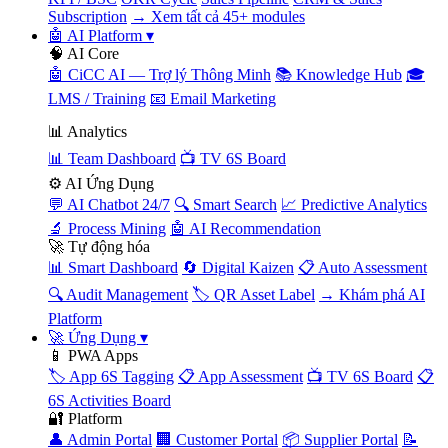
Subscription
→ Xem tất cả 45+ modules
🤖 AI Platform
▾
🧠 AI Core
🤖 CiCC AI — Trợ lý Thông Minh
📚 Knowledge Hub
🎓
LMS / Training
📧 Email Marketing
📊 Analytics
📊 Team Dashboard
📺 TV 6S Board
⚙️ AI Ứng Dụng
💬 AI Chatbot 24/7
🔍 Smart Search
📈 Predictive Analytics
🔬 Process Mining
🤖 AI Recommendation
🚀 Tự động hóa
📊 Smart Dashboard
🔄 Digital Kaizen
📋 Auto Assessment
🔍 Audit Management
🏷️ QR Asset Label
→ Khám phá AI
Platform
🚀 Ứng Dụng
▾
📱 PWA Apps
🏷️ App 6S Tagging
📋 App Assessment
📺 TV 6S Board
📋
6S Activities Board
🔐 Platform
👤 Admin Portal
🏢 Customer Portal
📦 Supplier Portal
📝