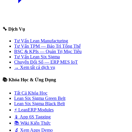
🔧 Dịch Vụ
Tư Vấn Lean Manufacturing
Tư Vấn TPM — Bảo Trì Tổng Thể
BSC & KPIs — Quản Trị Mục Tiêu
Tư Vấn Lean Six Sigma
Chuyển Đổi Số — ERP MES IoT
→ Xem tất cả dịch vụ
📚 Khóa Học & Ứng Dụng
Tất Cả Khóa Học
Lean Six Sigma Green Belt
Lean Six Sigma Black Belt
⚡ LeanERP Modules
📱 App 6S Tagging
📚 Wiki Kiến Thức
🔬 Xem Apps Demo