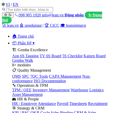
🌐
VI
/
EN
098 905 1920
info@lean.vn
Đăng nhập
✨ Dùng
thử
🚀 lean.vn
🤖 ungdungai
|
🏆 CiCC
🎓 leansigmavn
🏠 Trang chủ
📦 Phân Hệ
▾
🏗️ Gemba Excellence
App 6S Tagging
TV 6S Board
5S Checklist
Kaizen Board
Gemba Walk
8+ modules
📋 Quality Management
QMS
SPC
7QC Tools
CAPA Management
Non-
conformance
ISO Documentation
🔧 Operations & TPM
TPM / OEE
Inventory Management
Warehouse
Logistics
Asset Management
👥 HR & People
HR / Employee
Attendance
Payroll
Timesheets
Recruitment
🎯 Strategy & CRM
KPI / BSC
OKR Cycle
Sales Pipeline
CRM & Sales