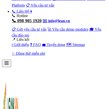
Platform
📋 Yêu cầu tư vấn
📞 Liên Hệ
▾
📞 Hotline
📞 098 905 1920
✉️ info@lean.vn
📋 Gửi yêu cầu tư vấn
🚀 Yêu cầu demo modules
🎓 Yêu
cầu đào tạo
📍 Liên kết
ℹ️ Giới thiệu
❓ FAQ
💼 Tuyển dụng
🗺️ Sitemap
✨ Dùng thử miễn phí