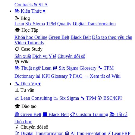
Contracts & SLA
📚 Kiến Thức
▾
📝 Blog
Lean
Six Sigma
TPM
Quality
Digital Transformation
🎓 Học Tập
Khóa học Online
Green Belt
Black Belt
Đào tạo theo yêu cầu
Video Tutorials
📋 Case Study
Sản xuất
Dịch vụ
Y tế
Chuyển đổi số
📖 Wiki
📚 Thuật ngữ Lean
📘 Six Sigma Glossary
🔧 TPM
Dictionary
📊 KPI Glossary
❓ FAQ
→ Xem tất cả Wiki
🔧 Dịch Vụ
▾
📊 Tư vấn
📈 Lean Consulting
📉 Six Sigma
🔧 TPM
🎯 BSC/KPI
🎓 Đào tạo
🟢 Green Belt
⬛ Black Belt
📋 Custom Training
📚 Tất cả
khóa học
💡 Chuyển đổi số
🚀 Digital Transformation
🤖 AI Implementation
⚡ LeanERP