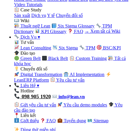
Video Tutorials
Case Study
Sản xuất
Dịch vụ
Y tế
Chuyển đổi số
Wiki
Thuật ngữ Lean
Six Sigma Glossary
TPM
Dictionary
KPI Glossary
FAQ
→ Xem tất cả Wiki
Dịch Vụ
▾
Tư vấn
Lean Consulting
Six Sigma
TPM
BSC/KPI
Đào tạo
Green Belt
Black Belt
Custom Training
Tất cả
khóa học
Chuyển đổi số
Digital Transformation
AI Implementation
LeanERP Platform
Yêu cầu tư vấn
Liên Hệ
▾
Hotline
098 905 1920
info@lean.vn
Gửi yêu cầu tư vấn
Yêu cầu demo modules
Yêu
cầu đào tạo
Liên kết
Giới thiệu
FAQ
Tuyển dụng
Sitemap
Dùng thử miễn phí