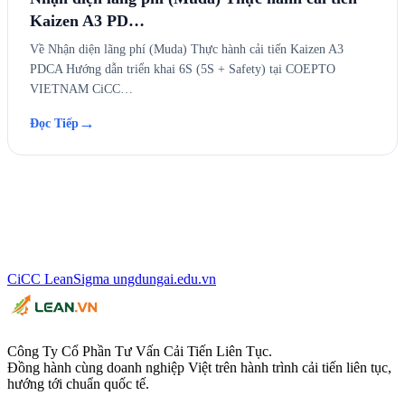
Kaizen A3 PD…
Về Nhận diện lãng phí (Muda) Thực hành cải tiến Kaizen A3
PDCA Hướng dẫn triển khai 6S (5S + Safety) tại COEPTO
VIETNAM CiCC…
→
Đọc Tiếp
CiCC
LeanSigma
ungdungai
.
edu.vn
Công Ty Cổ Phần Tư Vấn Cải Tiến Liên Tục.
Đồng hành cùng doanh nghiệp Việt trên hành trình cải tiến liên tục,
hướng tới chuẩn quốc tế.