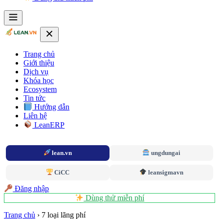
Trang chủ
Giới thiệu
Dịch vụ
Khóa học
Ecosystem
Tin tức
Hướng dẫn
Liên hệ
LeanERP
lean.vn
ungdungai
CiCC
leansigmavn
Đăng nhập
Dùng thử miễn phí
Trang chủ
›
7 loại lãng phí