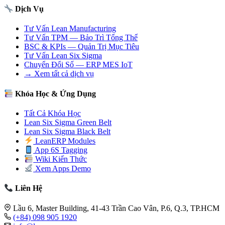
Dịch Vụ
Tư Vấn Lean Manufacturing
Tư Vấn TPM — Bảo Trì Tổng Thể
BSC & KPIs — Quản Trị Mục Tiêu
Tư Vấn Lean Six Sigma
Chuyển Đổi Số — ERP MES IoT
→ Xem tất cả dịch vụ
Khóa Học & Ứng Dụng
Tất Cả Khóa Học
Lean Six Sigma Green Belt
Lean Six Sigma Black Belt
LeanERP Modules
App 6S Tagging
Wiki Kiến Thức
Xem Apps Demo
Liên Hệ
Lầu 6, Master Building, 41-43 Trần Cao Vân, P.6, Q.3, TP.HCM
(+84) 098 905 1920