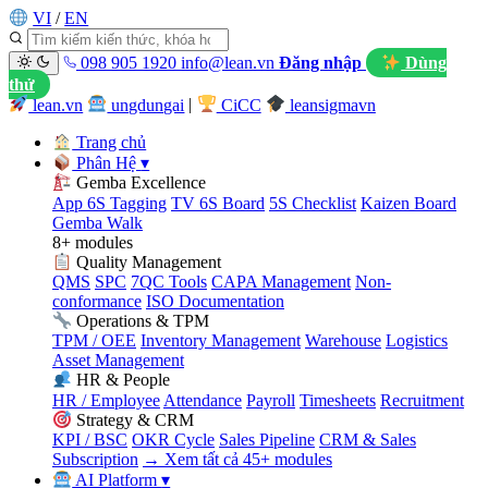
VI
/
EN
098 905 1920
info@lean.vn
Đăng nhập
Dùng
thử
lean.vn
ungdungai
|
CiCC
leansigmavn
Trang chủ
Phân Hệ
▾
Gemba Excellence
App 6S Tagging
TV 6S Board
5S Checklist
Kaizen Board
Gemba Walk
8+ modules
Quality Management
QMS
SPC
7QC Tools
CAPA Management
Non-
conformance
ISO Documentation
Operations & TPM
TPM / OEE
Inventory Management
Warehouse
Logistics
Asset Management
HR & People
HR / Employee
Attendance
Payroll
Timesheets
Recruitment
Strategy & CRM
KPI / BSC
OKR Cycle
Sales Pipeline
CRM & Sales
Subscription
→ Xem tất cả 45+ modules
AI Platform
▾