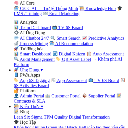
AI Core
CiCC AI — Trợ lý Thông Minh
Knowledge Hub
LMS / Training
Email Marketing
Analytics
Team Dashboard
TV 6S Board
AI Ứng Dụng
AI Chatbot 24/7
Smart Search
Predictive Analytics
Process Mining
AI Recommendation
Tự động hóa
Smart Dashboard
Digital Kaizen
Auto Assessment
Audit Management
QR Asset Label
→ Khám phá AI
Platform
Ứng Dụng
▾
PWA Apps
App 6S Tagging
App Assessment
TV 6S Board
6S Activities Board
Platform
Admin Portal
Customer Portal
Supplier Portal
Contracts & SLA
Kiến Thức
▾
Blog
Lean
Six Sigma
TPM
Quality
Digital Transformation
Học Tập
Khóa học Online
Green Belt
Black Belt
Đào tạo theo yêu cầu