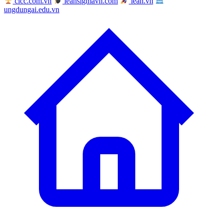
cicc.com.vn
leansigmavn.com
lean.vn
ungdungai.edu.vn