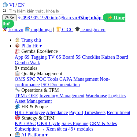
VI
/
EN
098 905 1920
info@lean.vn
Đăng nhập
Dùng
thử
lean.vn
ungdungai
|
CiCC
leansigmavn
Trang chủ
Phân Hệ
▾
Gemba Excellence
App 6S Tagging
TV 6S Board
5S Checklist
Kaizen Board
Gemba Walk
8+ modules
Quality Management
QMS
SPC
7QC Tools
CAPA Management
Non-
conformance
ISO Documentation
Operations & TPM
TPM / OEE
Inventory Management
Warehouse
Logistics
Asset Management
HR & People
HR / Employee
Attendance
Payroll
Timesheets
Recruitment
Strategy & CRM
KPI / BSC
OKR Cycle
Sales Pipeline
CRM & Sales
Subscription
→ Xem tất cả 45+ modules
AI Platform
▾