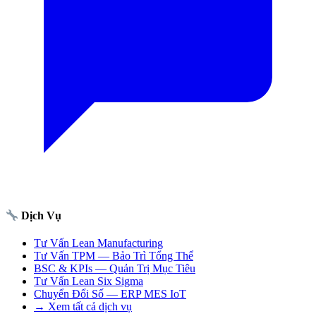
Dịch Vụ
Tư Vấn Lean Manufacturing
Tư Vấn TPM — Bảo Trì Tổng Thể
BSC & KPIs — Quản Trị Mục Tiêu
Tư Vấn Lean Six Sigma
Chuyển Đổi Số — ERP MES IoT
→ Xem tất cả dịch vụ