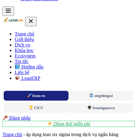
Trang chủ
Giới thiệu
Dịch vụ
Khóa học
Ecosystem
Tin tức
Hướng dẫn
Liên hệ
LeanERP
lean.vn
ungdungai
CiCC
leansigmavn
Đăng nhập
Dùng thử miễn phí
Trang chủ
›
áp dụng lean six sigma trong dịch vụ ngân hàng