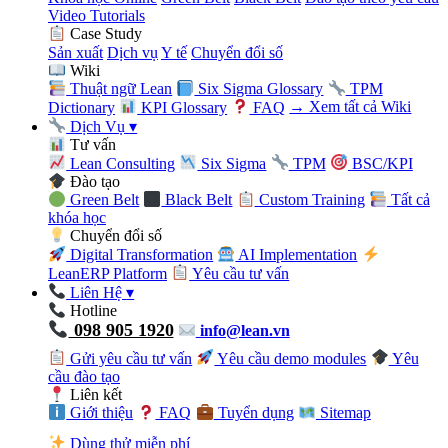
Video Tutorials
Case Study
Sản xuất
Dịch vụ
Y tế
Chuyển đổi số
Wiki
Thuật ngữ Lean
Six Sigma Glossary
TPM
Dictionary
KPI Glossary
FAQ
→ Xem tất cả Wiki
Dịch Vụ
▾
Tư vấn
Lean Consulting
Six Sigma
TPM
BSC/KPI
Đào tạo
Green Belt
Black Belt
Custom Training
Tất cả
khóa học
Chuyển đổi số
Digital Transformation
AI Implementation
LeanERP Platform
Yêu cầu tư vấn
Liên Hệ
▾
Hotline
098 905 1920
info@lean.vn
Gửi yêu cầu tư vấn
Yêu cầu demo modules
Yêu
cầu đào tạo
Liên kết
Giới thiệu
FAQ
Tuyển dụng
Sitemap
Dùng thử miễn phí