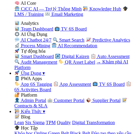
AI Core
CiCC AI — Trợ lý Thông Minh
Knowledge Hub
LMS / Training
Email Marketing
Analytics
Team Dashboard
TV 6S Board
AI Ứng Dụng
AI Chatbot 24/7
Smart Search
Predictive Analytics
Process Mining
AI Recommendation
Tự động hóa
Smart Dashboard
Digital Kaizen
Auto Assessment
Audit Management
QR Asset Label
→ Khám phá AI
Platform
Ứng Dụng
▾
PWA Apps
App 6S Tagging
App Assessment
TV 6S Board
6S Activities Board
Platform
Admin Portal
Customer Portal
Supplier Portal
Contracts & SLA
Kiến Thức
▾
Blog
Lean
Six Sigma
TPM
Quality
Digital Transformation
Học Tập
Khóa học Online
Green Belt
Black Belt
Đào tạo theo yêu cầu