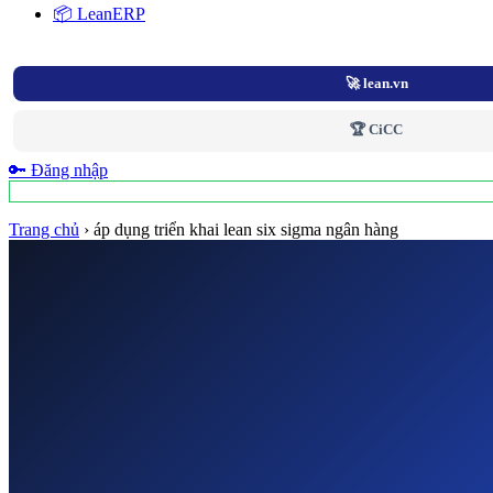
📦 LeanERP
🚀 lean.vn
🏆 CiCC
🔑 Đăng nhập
Trang chủ
›
áp dụng triển khai lean six sigma ngân hàng