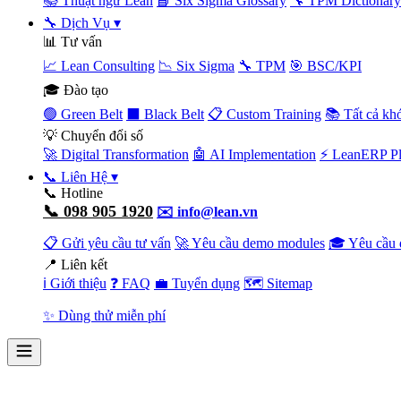
📚 Thuật ngữ Lean
📘 Six Sigma Glossary
🔧 TPM Dictionary
🔧 Dịch Vụ
▾
📊 Tư vấn
📈 Lean Consulting
📉 Six Sigma
🔧 TPM
🎯 BSC/KPI
🎓 Đào tạo
🟢 Green Belt
⬛ Black Belt
📋 Custom Training
📚 Tất cả kh
💡 Chuyển đổi số
🚀 Digital Transformation
🤖 AI Implementation
⚡ LeanERP Pl
📞 Liên Hệ
▾
📞 Hotline
📞 098 905 1920
✉️ info@lean.vn
📋 Gửi yêu cầu tư vấn
🚀 Yêu cầu demo modules
🎓 Yêu cầu 
📍 Liên kết
ℹ️ Giới thiệu
❓ FAQ
💼 Tuyển dụng
🗺️ Sitemap
✨ Dùng thử miễn phí