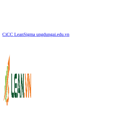
CiCC
LeanSigma
ungdungai
.
edu.vn