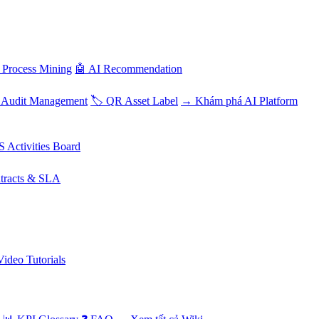
 Process Mining
🤖 AI Recommendation
 Audit Management
🏷️ QR Asset Label
→ Khám phá AI Platform
S Activities Board
tracts & SLA
Video Tutorials