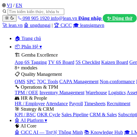
🌐
VI
/
EN
098 905 1920
info@lean.vn
Đăng nhập
✨ Dùng thử
🚀 lean.vn
🤖 ungdungai
|
🏆 CiCC
🎓 leansigmavn
🏠 Trang chủ
📦 Phân Hệ
▾
🏗️ Gemba Excellence
App 6S Tagging
TV 6S Board
5S Checklist
Kaizen Board
Gem
8+ modules
📋 Quality Management
QMS
SPC
7QC Tools
CAPA Management
Non-conformance
🔧 Operations & TPM
TPM / OEE
Inventory Management
Warehouse
Logistics
Asse
👥 HR & People
HR / Employee
Attendance
Payroll
Timesheets
Recruitment
🎯 Strategy & CRM
KPI / BSC
OKR Cycle
Sales Pipeline
CRM & Sales
Subscript
🤖 AI Platform
▾
🧠 AI Core
🤖 CiCC AI — Trợ lý Thông Minh
📚 Knowledge Hub
🎓 LM