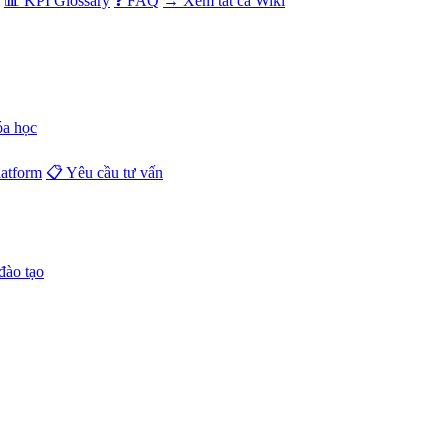
📊 KPI Glossary
❓ FAQ
→ Xem tất cả Wiki
óa học
atform
📋 Yêu cầu tư vấn
đào tạo