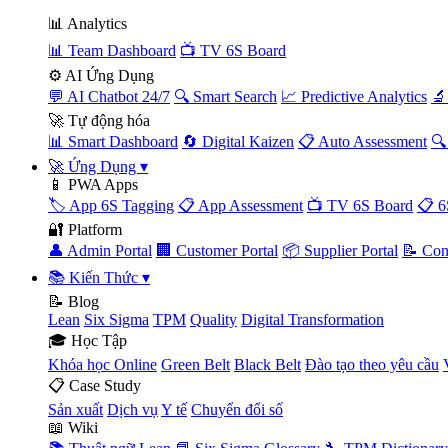
📊 Analytics
📊 Team Dashboard
📺 TV 6S Board
⚙️ AI Ứng Dụng
💬 AI Chatbot 24/7
🔍 Smart Search
📈 Predictive Analytics
🔬
🚀 Tự động hóa
📊 Smart Dashboard
🔄 Digital Kaizen
📋 Auto Assessment
🔍
🚀 Ứng Dụng
▾
📱 PWA Apps
🏷️ App 6S Tagging
📋 App Assessment
📺 TV 6S Board
📋 6
🔐 Platform
👤 Admin Portal
🏢 Customer Portal
📦 Supplier Portal
📝 Con
📚 Kiến Thức
▾
📝 Blog
Lean
Six Sigma
TPM
Quality
Digital Transformation
🎓 Học Tập
Khóa học Online
Green Belt
Black Belt
Đào tạo theo yêu cầu
📋 Case Study
Sản xuất
Dịch vụ
Y tế
Chuyển đổi số
📖 Wiki