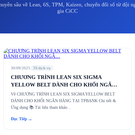
huyên sâu về Lean, 6S, TPM, Kaizen, chuyển đổi số từ đội 
gia CiCC
30/09/2025
5S dịch vụ
CHƯƠNG TRÌNH LEAN SIX SIGMA
YELLOW BELT DÀNH CHO KHỐI NGÂ…
Về CHƯƠNG TRÌNH LEAN SIX SIGMA YELLOW BELT
DÀNH CHO KHỐI NGÂN HÀNG TẠI TPBANK Chi tiết &
Ứng dụng 📚 Tài liệu tham khảo…
→
Đọc Tiếp