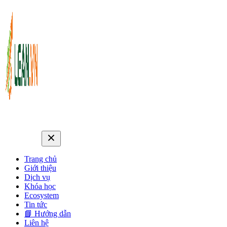
Trang chủ
Giới thiệu
Dịch vụ
Khóa học
Ecosystem
Tin tức
📘 Hướng dẫn
Liên hệ