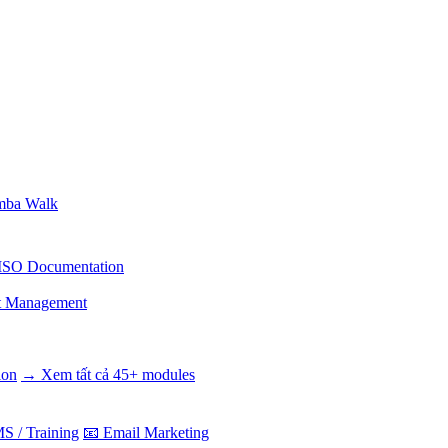
ba Walk
ISO Documentation
t Management
ion
→ Xem tất cả 45+ modules
S / Training
📧 Email Marketing