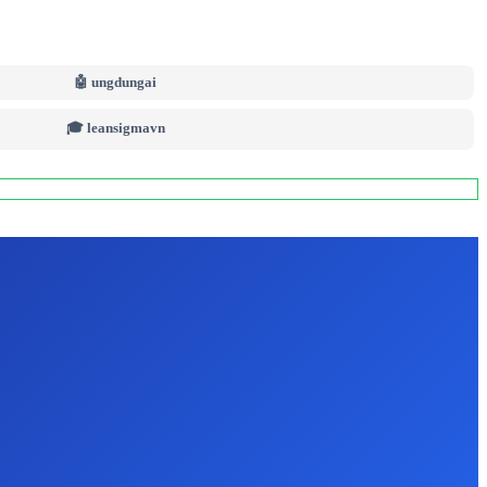
🤖 ungdungai
🎓 leansigmavn