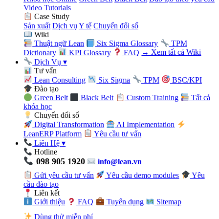
Video Tutorials
Case Study
Sản xuất
Dịch vụ
Y tế
Chuyển đổi số
Wiki
Thuật ngữ Lean
Six Sigma Glossary
TPM
Dictionary
KPI Glossary
FAQ
→ Xem tất cả Wiki
Dịch Vụ
▾
Tư vấn
Lean Consulting
Six Sigma
TPM
BSC/KPI
Đào tạo
Green Belt
Black Belt
Custom Training
Tất cả
khóa học
Chuyển đổi số
Digital Transformation
AI Implementation
LeanERP Platform
Yêu cầu tư vấn
Liên Hệ
▾
Hotline
098 905 1920
info@lean.vn
Gửi yêu cầu tư vấn
Yêu cầu demo modules
Yêu
cầu đào tạo
Liên kết
Giới thiệu
FAQ
Tuyển dụng
Sitemap
Dùng thử miễn phí