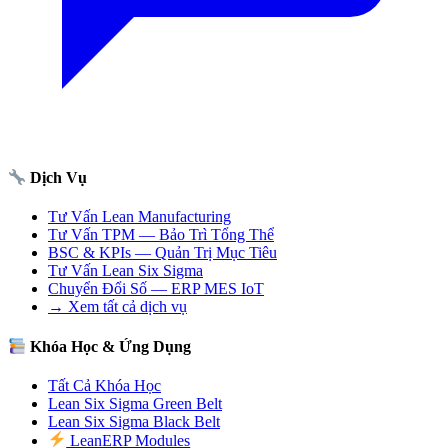
Dịch Vụ
Tư Vấn Lean Manufacturing
Tư Vấn TPM — Bảo Trì Tổng Thể
BSC & KPIs — Quản Trị Mục Tiêu
Tư Vấn Lean Six Sigma
Chuyển Đổi Số — ERP MES IoT
→ Xem tất cả dịch vụ
Khóa Học & Ứng Dụng
Tất Cả Khóa Học
Lean Six Sigma Green Belt
Lean Six Sigma Black Belt
LeanERP Modules