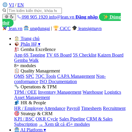
VI
/
EN
098 905 1920
info@lean.vn
Đăng nhập
Dùng
thử
lean.vn
ungdungai
|
CiCC
leansigmavn
Trang chủ
Phân Hệ
▾
Gemba Excellence
App 6S Tagging
TV 6S Board
5S Checklist
Kaizen Board
Gemba Walk
8+ modules
Quality Management
QMS
SPC
7QC Tools
CAPA Management
Non-
conformance
ISO Documentation
Operations & TPM
TPM / OEE
Inventory Management
Warehouse
Logistics
Asset Management
HR & People
HR / Employee
Attendance
Payroll
Timesheets
Recruitment
Strategy & CRM
KPI / BSC
OKR Cycle
Sales Pipeline
CRM & Sales
Subscription
→ Xem tất cả 45+ modules
AI Platform
▾