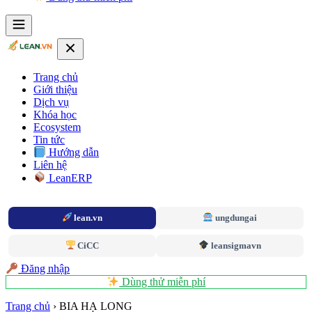
Trang chủ
Giới thiệu
Dịch vụ
Khóa học
Ecosystem
Tin tức
Hướng dẫn
Liên hệ
LeanERP
lean.vn
ungdungai
CiCC
leansigmavn
Đăng nhập
Dùng thử miễn phí
Trang chủ
›
BIA HẠ LONG