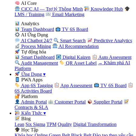
AI Core
CiCC AI — Trợ lý Thông Minh
Knowledge Hub
LMS / Training
Email Marketing
Analytics
Team Dashboard
TV 6S Board
AI Ứng Dụng
AI Chatbot 24/7
Smart Search
Predictive Analytics
Process Mining
AI Recommendation
Tự động hóa
Smart Dashboard
Digital Kaizen
Auto Assessment
Audit Management
QR Asset Label
→ Khám phá AI
Platform
Ứng Dụng
▾
PWA Apps
App 6S Tagging
App Assessment
TV 6S Board
6S Activities Board
Platform
Admin Portal
Customer Portal
Supplier Portal
Contracts & SLA
Kiến Thức
▾
Blog
Lean
Six Sigma
TPM
Quality
Digital Transformation
Học Tập
Khóa học Online
Green Belt
Black Belt
Đào tạo theo yêu cầu