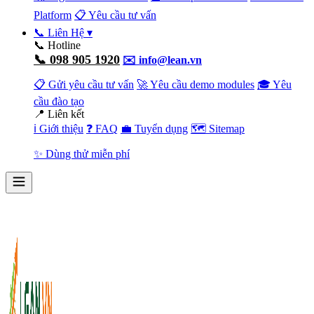
Platform
📋 Yêu cầu tư vấn
📞 Liên Hệ
▾
📞 Hotline
📞 098 905 1920
✉️ info@lean.vn
📋 Gửi yêu cầu tư vấn
🚀 Yêu cầu demo modules
🎓 Yêu
cầu đào tạo
📍 Liên kết
ℹ️ Giới thiệu
❓ FAQ
💼 Tuyển dụng
🗺️ Sitemap
✨ Dùng thử miễn phí