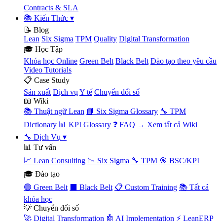
Contracts & SLA
📚 Kiến Thức
▾
📝 Blog
Lean
Six Sigma
TPM
Quality
Digital Transformation
🎓 Học Tập
Khóa học Online
Green Belt
Black Belt
Đào tạo theo yêu cầu
Video Tutorials
📋 Case Study
Sản xuất
Dịch vụ
Y tế
Chuyển đổi số
📖 Wiki
📚 Thuật ngữ Lean
📘 Six Sigma Glossary
🔧 TPM
Dictionary
📊 KPI Glossary
❓ FAQ
→ Xem tất cả Wiki
🔧 Dịch Vụ
▾
📊 Tư vấn
📈 Lean Consulting
📉 Six Sigma
🔧 TPM
🎯 BSC/KPI
🎓 Đào tạo
🟢 Green Belt
⬛ Black Belt
📋 Custom Training
📚 Tất cả
khóa học
💡 Chuyển đổi số
🚀 Digital Transformation
🤖 AI Implementation
⚡ LeanERP