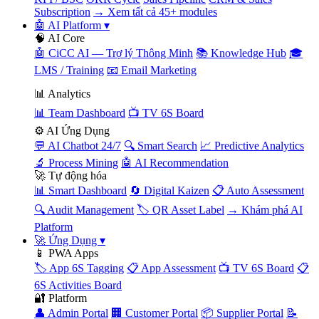
Subscription
→ Xem tất cả 45+ modules
🤖 AI Platform
▾
🧠 AI Core
🤖 CiCC AI — Trợ lý Thông Minh
📚 Knowledge Hub
🎓
LMS / Training
📧 Email Marketing
📊 Analytics
📊 Team Dashboard
📺 TV 6S Board
⚙️ AI Ứng Dụng
💬 AI Chatbot 24/7
🔍 Smart Search
📈 Predictive Analytics
🔬 Process Mining
🤖 AI Recommendation
🚀 Tự động hóa
📊 Smart Dashboard
🔄 Digital Kaizen
📋 Auto Assessment
🔍 Audit Management
🏷️ QR Asset Label
→ Khám phá AI
Platform
🚀 Ứng Dụng
▾
📱 PWA Apps
🏷️ App 6S Tagging
📋 App Assessment
📺 TV 6S Board
📋
6S Activities Board
🔐 Platform
👤 Admin Portal
🏢 Customer Portal
📦 Supplier Portal
📝