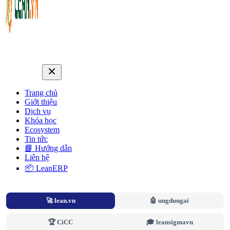
Trang chủ
Giới thiệu
Dịch vụ
Khóa học
Ecosystem
Tin tức
📘 Hướng dẫn
Liên hệ
📦 LeanERP
🚀 lean.vn
🤖 ungdungai
🏆 CiCC
🎓 leansigmavn