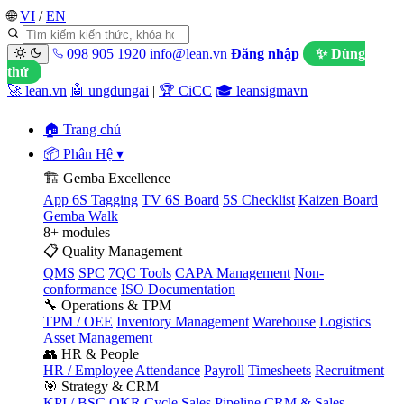
🌐
VI
/
EN
098 905 1920
info@lean.vn
Đăng nhập
✨ Dùng
thử
🚀 lean.vn
🤖 ungdungai
|
🏆 CiCC
🎓 leansigmavn
🏠 Trang chủ
📦 Phân Hệ
▾
🏗️ Gemba Excellence
App 6S Tagging
TV 6S Board
5S Checklist
Kaizen Board
Gemba Walk
8+ modules
📋 Quality Management
QMS
SPC
7QC Tools
CAPA Management
Non-
conformance
ISO Documentation
🔧 Operations & TPM
TPM / OEE
Inventory Management
Warehouse
Logistics
Asset Management
👥 HR & People
HR / Employee
Attendance
Payroll
Timesheets
Recruitment
🎯 Strategy & CRM
KPI / BSC
OKR Cycle
Sales Pipeline
CRM & Sales