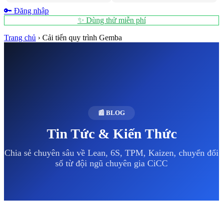
🔑 Đăng nhập
✨ Dùng thử miễn phí
Trang chủ
›
Cải tiến quy trình Gemba
📰 BLOG
Tin Tức & Kiến Thức
Chia sẻ chuyên sâu về Lean, 6S, TPM, Kaizen, chuyển đổi
số từ đội ngũ chuyên gia CiCC