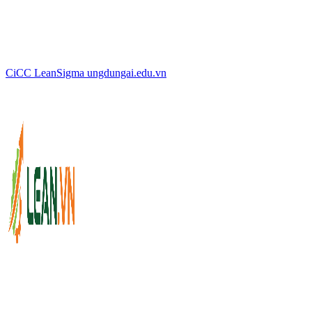
CiCC
LeanSigma
ungdungai
.
edu.vn