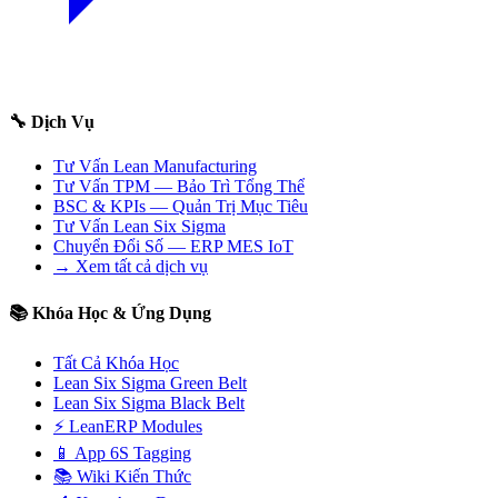
🔧 Dịch Vụ
Tư Vấn Lean Manufacturing
Tư Vấn TPM — Bảo Trì Tổng Thể
BSC & KPIs — Quản Trị Mục Tiêu
Tư Vấn Lean Six Sigma
Chuyển Đổi Số — ERP MES IoT
→ Xem tất cả dịch vụ
📚 Khóa Học & Ứng Dụng
Tất Cả Khóa Học
Lean Six Sigma Green Belt
Lean Six Sigma Black Belt
⚡ LeanERP Modules
📱 App 6S Tagging
📚 Wiki Kiến Thức