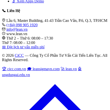
🔬 Xem Apps Demo
📞 Liên Hệ
Lầu 6, Master Building, 41-43 Trần Cao Vân, P.6, Q.3, TP.HCM
(+84) 098 905 1920
info@lean.vn
www.lean.vn
Thứ 2 – Thứ 6: 08:00 – 17:30
Thứ 7: 08:00 – 12:00
📅 Đặt lịch tư vấn miễn phí
© 2026
CiCC
— Công Ty Cổ Phần Tư Vấn Cải Tiến Liên Tục. All
Rights Reserved.
🏆 cicc.com.vn
🎓 leansigmavn.com
🚀 lean.vn
🤖
ungdungai.edu.vn