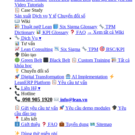
Video Tutorials
Case Study
Sản xuất
Dịch vụ
Y tế
Chuyển đổi số
Wiki
Thuật ngữ Lean
Six Sigma Glossary
TPM
Dictionary
KPI Glossary
FAQ
→ Xem tất cả Wiki
Dịch Vụ
▾
Tư vấn
Lean Consulting
Six Sigma
TPM
BSC/KPI
Đào tạo
Green Belt
Black Belt
Custom Training
Tất cả
khóa học
Chuyển đổi số
Digital Transformation
AI Implementation
LeanERP Platform
Yêu cầu tư vấn
Liên Hệ
▾
Hotline
098 905 1920
info@lean.vn
Gửi yêu cầu tư vấn
Yêu cầu demo modules
Yêu
cầu đào tạo
Liên kết
Giới thiệu
FAQ
Tuyển dụng
Sitemap
Dùng thử miễn phí