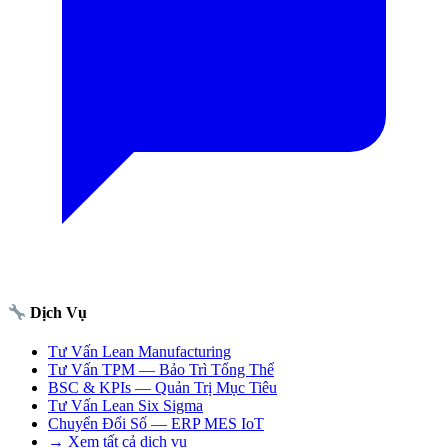
Dịch Vụ
Tư Vấn Lean Manufacturing
Tư Vấn TPM — Bảo Trì Tổng Thể
BSC & KPIs — Quản Trị Mục Tiêu
Tư Vấn Lean Six Sigma
Chuyển Đổi Số — ERP MES IoT
→ Xem tất cả dịch vụ