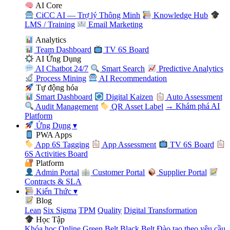
AI Core
CiCC AI — Trợ lý Thông Minh
Knowledge Hub
LMS / Training
Email Marketing
Analytics
Team Dashboard
TV 6S Board
AI Ứng Dụng
AI Chatbot 24/7
Smart Search
Predictive Analytics
Process Mining
AI Recommendation
Tự động hóa
Smart Dashboard
Digital Kaizen
Auto Assessment
Audit Management
QR Asset Label
→ Khám phá AI
Platform
Ứng Dụng
▾
PWA Apps
App 6S Tagging
App Assessment
TV 6S Board
6S Activities Board
Platform
Admin Portal
Customer Portal
Supplier Portal
Contracts & SLA
Kiến Thức
▾
Blog
Lean
Six Sigma
TPM
Quality
Digital Transformation
Học Tập
Khóa học Online
Green Belt
Black Belt
Đào tạo theo yêu cầu