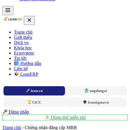
Trang chủ
Giới thiệu
Dịch vụ
Khóa học
Ecosystem
Tin tức
Hướng dẫn
Liên hệ
LeanERP
lean.vn
ungdungai
CiCC
leansigmavn
Đăng nhập
Dùng thử miễn phí
Trang chủ
›
Chứng nhận đẳng cấp MBB