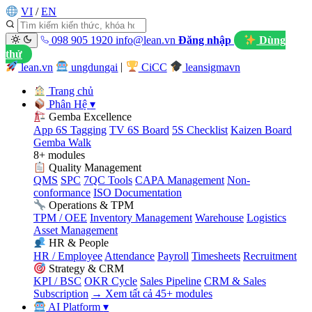
VI
/
EN
098 905 1920
info@lean.vn
Đăng nhập
Dùng
thử
lean.vn
ungdungai
|
CiCC
leansigmavn
Trang chủ
Phân Hệ
▾
Gemba Excellence
App 6S Tagging
TV 6S Board
5S Checklist
Kaizen Board
Gemba Walk
8+ modules
Quality Management
QMS
SPC
7QC Tools
CAPA Management
Non-
conformance
ISO Documentation
Operations & TPM
TPM / OEE
Inventory Management
Warehouse
Logistics
Asset Management
HR & People
HR / Employee
Attendance
Payroll
Timesheets
Recruitment
Strategy & CRM
KPI / BSC
OKR Cycle
Sales Pipeline
CRM & Sales
Subscription
→ Xem tất cả 45+ modules
AI Platform
▾