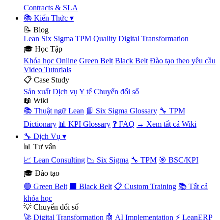
Contracts & SLA
📚 Kiến Thức
▾
📝 Blog
Lean
Six Sigma
TPM
Quality
Digital Transformation
🎓 Học Tập
Khóa học Online
Green Belt
Black Belt
Đào tạo theo yêu cầu
Video Tutorials
📋 Case Study
Sản xuất
Dịch vụ
Y tế
Chuyển đổi số
📖 Wiki
📚 Thuật ngữ Lean
📘 Six Sigma Glossary
🔧 TPM
Dictionary
📊 KPI Glossary
❓ FAQ
→ Xem tất cả Wiki
🔧 Dịch Vụ
▾
📊 Tư vấn
📈 Lean Consulting
📉 Six Sigma
🔧 TPM
🎯 BSC/KPI
🎓 Đào tạo
🟢 Green Belt
⬛ Black Belt
📋 Custom Training
📚 Tất cả
khóa học
💡 Chuyển đổi số
🚀 Digital Transformation
🤖 AI Implementation
⚡ LeanERP