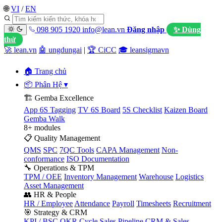
🌐
VI
/
EN
098 905 1920
info@lean.vn
Đăng nhập
✨ Dùng
thử
🚀 lean.vn
🤖 ungdungai
|
🏆 CiCC
🎓 leansigmavn
🏠 Trang chủ
📦 Phân Hệ
▾
🏗️ Gemba Excellence
App 6S Tagging
TV 6S Board
5S Checklist
Kaizen Board
Gemba Walk
8+ modules
📋 Quality Management
QMS
SPC
7QC Tools
CAPA Management
Non-
conformance
ISO Documentation
🔧 Operations & TPM
TPM / OEE
Inventory Management
Warehouse
Logistics
Asset Management
👥 HR & People
HR / Employee
Attendance
Payroll
Timesheets
Recruitment
🎯 Strategy & CRM
KPI / BSC
OKR Cycle
Sales Pipeline
CRM & Sales