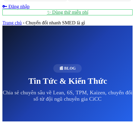
🔑 Đăng nhập
✨ Dùng thử miễn phí
Trang chủ
›
Chuyển đổi nhanh SMED là gì
📰 BLOG
Tin Tức & Kiến Thức
Chia sẻ chuyên sâu về Lean, 6S, TPM, Kaizen, chuyển đổi
số từ đội ngũ chuyên gia CiCC