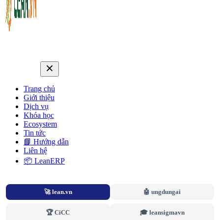
Trang chủ
Giới thiệu
Dịch vụ
Khóa học
Ecosystem
Tin tức
📘 Hướng dẫn
Liên hệ
📦 LeanERP
🚀 lean.vn
🤖 ungdungai
🏆 CiCC
🎓 leansigmavn