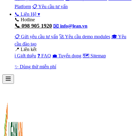
Platform
📋 Yêu cầu tư vấn
📞 Liên Hệ
▾
📞 Hotline
📞 098 905 1920
✉️ info@lean.vn
📋 Gửi yêu cầu tư vấn
🚀 Yêu cầu demo modules
🎓 Yêu
cầu đào tạo
📍 Liên kết
ℹ️ Giới thiệu
❓ FAQ
💼 Tuyển dụng
🗺️ Sitemap
✨ Dùng thử miễn phí