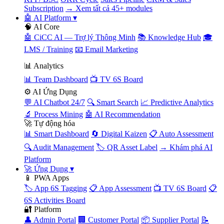
Subscription
→ Xem tất cả 45+ modules
🤖 AI Platform
▾
🧠 AI Core
🤖 CiCC AI — Trợ lý Thông Minh
📚 Knowledge Hub
🎓
LMS / Training
📧 Email Marketing
📊 Analytics
📊 Team Dashboard
📺 TV 6S Board
⚙️ AI Ứng Dụng
💬 AI Chatbot 24/7
🔍 Smart Search
📈 Predictive Analytics
🔬 Process Mining
🤖 AI Recommendation
🚀 Tự động hóa
📊 Smart Dashboard
🔄 Digital Kaizen
📋 Auto Assessment
🔍 Audit Management
🏷️ QR Asset Label
→ Khám phá AI
Platform
🚀 Ứng Dụng
▾
📱 PWA Apps
🏷️ App 6S Tagging
📋 App Assessment
📺 TV 6S Board
📋
6S Activities Board
🔐 Platform
👤 Admin Portal
🏢 Customer Portal
📦 Supplier Portal
📝