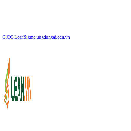
CiCC
LeanSigma
ungdungai
.
edu.vn