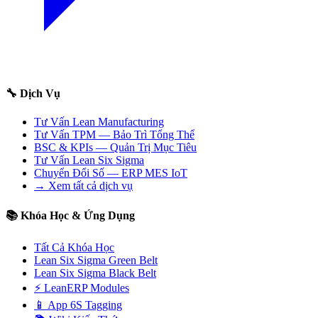
🔧 Dịch Vụ
Tư Vấn Lean Manufacturing
Tư Vấn TPM — Bảo Trì Tổng Thể
BSC & KPIs — Quản Trị Mục Tiêu
Tư Vấn Lean Six Sigma
Chuyển Đổi Số — ERP MES IoT
→ Xem tất cả dịch vụ
📚 Khóa Học & Ứng Dụng
Tất Cả Khóa Học
Lean Six Sigma Green Belt
Lean Six Sigma Black Belt
⚡ LeanERP Modules
📱 App 6S Tagging