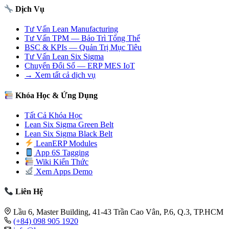
Dịch Vụ
Tư Vấn Lean Manufacturing
Tư Vấn TPM — Bảo Trì Tổng Thể
BSC & KPIs — Quản Trị Mục Tiêu
Tư Vấn Lean Six Sigma
Chuyển Đổi Số — ERP MES IoT
→ Xem tất cả dịch vụ
Khóa Học & Ứng Dụng
Tất Cả Khóa Học
Lean Six Sigma Green Belt
Lean Six Sigma Black Belt
LeanERP Modules
App 6S Tagging
Wiki Kiến Thức
Xem Apps Demo
Liên Hệ
Lầu 6, Master Building, 41-43 Trần Cao Vân, P.6, Q.3, TP.HCM
(+84) 098 905 1920