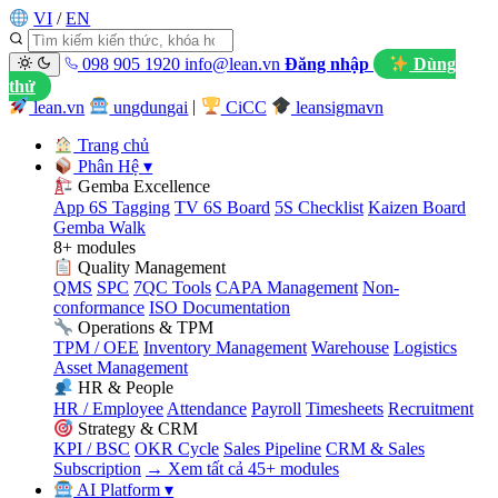
VI
/
EN
098 905 1920
info@lean.vn
Đăng nhập
Dùng
thử
lean.vn
ungdungai
|
CiCC
leansigmavn
Trang chủ
Phân Hệ
▾
Gemba Excellence
App 6S Tagging
TV 6S Board
5S Checklist
Kaizen Board
Gemba Walk
8+ modules
Quality Management
QMS
SPC
7QC Tools
CAPA Management
Non-
conformance
ISO Documentation
Operations & TPM
TPM / OEE
Inventory Management
Warehouse
Logistics
Asset Management
HR & People
HR / Employee
Attendance
Payroll
Timesheets
Recruitment
Strategy & CRM
KPI / BSC
OKR Cycle
Sales Pipeline
CRM & Sales
Subscription
→ Xem tất cả 45+ modules
AI Platform
▾