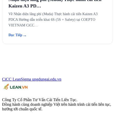
Kaizen A3 PD…
Về Nhận diện lãng phí (Muda) Thực hành cải tiến Kaizen A3
PDCA Hướng dẫn triển khai 6S (5S + Safety) tại COEPTO
VIETNAM CiCC…
→
Đọc Tiếp
CiCC
LeanSigma
ungdungai
.
edu.vn
Công Ty Cổ Phần Tư Vấn Cải Tiến Liên Tục.
Đồng hành cùng doanh nghiệp Việt trên hành trình cải tiến liên tục,
hướng tới chuẩn quốc tế.