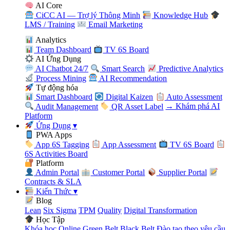
AI Core
CiCC AI — Trợ lý Thông Minh
Knowledge Hub
LMS / Training
Email Marketing
Analytics
Team Dashboard
TV 6S Board
AI Ứng Dụng
AI Chatbot 24/7
Smart Search
Predictive Analytics
Process Mining
AI Recommendation
Tự động hóa
Smart Dashboard
Digital Kaizen
Auto Assessment
Audit Management
QR Asset Label
→ Khám phá AI
Platform
Ứng Dụng
▾
PWA Apps
App 6S Tagging
App Assessment
TV 6S Board
6S Activities Board
Platform
Admin Portal
Customer Portal
Supplier Portal
Contracts & SLA
Kiến Thức
▾
Blog
Lean
Six Sigma
TPM
Quality
Digital Transformation
Học Tập
Khóa học Online
Green Belt
Black Belt
Đào tạo theo yêu cầu