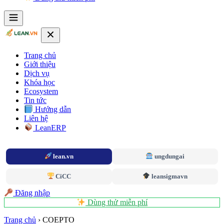
Trang chủ
Giới thiệu
Dịch vụ
Khóa học
Ecosystem
Tin tức
Hướng dẫn
Liên hệ
LeanERP
lean.vn
ungdungai
CiCC
leansigmavn
Đăng nhập
Dùng thử miễn phí
Trang chủ
›
COEPTO