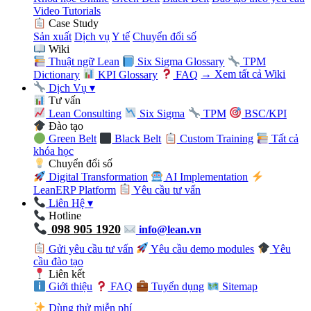
Video Tutorials
Case Study
Sản xuất
Dịch vụ
Y tế
Chuyển đổi số
Wiki
Thuật ngữ Lean
Six Sigma Glossary
TPM
Dictionary
KPI Glossary
FAQ
→ Xem tất cả Wiki
Dịch Vụ
▾
Tư vấn
Lean Consulting
Six Sigma
TPM
BSC/KPI
Đào tạo
Green Belt
Black Belt
Custom Training
Tất cả
khóa học
Chuyển đổi số
Digital Transformation
AI Implementation
LeanERP Platform
Yêu cầu tư vấn
Liên Hệ
▾
Hotline
098 905 1920
info@lean.vn
Gửi yêu cầu tư vấn
Yêu cầu demo modules
Yêu
cầu đào tạo
Liên kết
Giới thiệu
FAQ
Tuyển dụng
Sitemap
Dùng thử miễn phí