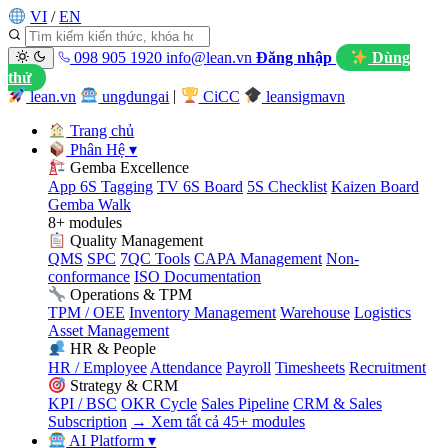
VI
/
EN
098 905 1920
info@lean.vn
Đăng nhập
Dùng
thử
lean.vn
ungdungai
|
CiCC
leansigmavn
Trang chủ
Phân Hệ
▾
Gemba Excellence
App 6S Tagging
TV 6S Board
5S Checklist
Kaizen Board
Gemba Walk
8+ modules
Quality Management
QMS
SPC
7QC Tools
CAPA Management
Non-
conformance
ISO Documentation
Operations & TPM
TPM / OEE
Inventory Management
Warehouse
Logistics
Asset Management
HR & People
HR / Employee
Attendance
Payroll
Timesheets
Recruitment
Strategy & CRM
KPI / BSC
OKR Cycle
Sales Pipeline
CRM & Sales
Subscription
→ Xem tất cả 45+ modules
AI Platform
▾