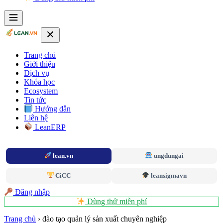
Trang chủ
Giới thiệu
Dịch vụ
Khóa học
Ecosystem
Tin tức
Hướng dẫn
Liên hệ
LeanERP
lean.vn
ungdungai
CiCC
leansigmavn
Đăng nhập
Dùng thử miễn phí
Trang chủ
›
đào tạo quản lý sản xuất chuyên nghiệp