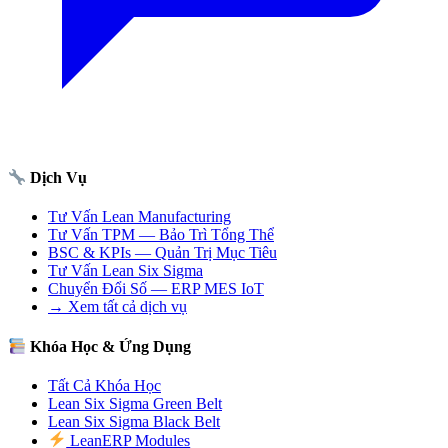
Dịch Vụ
Tư Vấn Lean Manufacturing
Tư Vấn TPM — Bảo Trì Tổng Thể
BSC & KPIs — Quản Trị Mục Tiêu
Tư Vấn Lean Six Sigma
Chuyển Đổi Số — ERP MES IoT
→ Xem tất cả dịch vụ
Khóa Học & Ứng Dụng
Tất Cả Khóa Học
Lean Six Sigma Green Belt
Lean Six Sigma Black Belt
LeanERP Modules