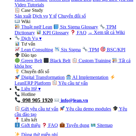
Video Tutorials
Case Study
Sản xuất
Dịch vụ
Y tế
Chuyển đổi số
Wiki
Thuật ngữ Lean
Six Sigma Glossary
TPM
Dictionary
KPI Glossary
FAQ
→ Xem tất cả Wiki
Dịch Vụ
▾
Tư vấn
Lean Consulting
Six Sigma
TPM
BSC/KPI
Đào tạo
Green Belt
Black Belt
Custom Training
Tất cả
khóa học
Chuyển đổi số
Digital Transformation
AI Implementation
LeanERP Platform
Yêu cầu tư vấn
Liên Hệ
▾
Hotline
098 905 1920
info@lean.vn
Gửi yêu cầu tư vấn
Yêu cầu demo modules
Yêu
cầu đào tạo
Liên kết
Giới thiệu
FAQ
Tuyển dụng
Sitemap
Dùng thử miễn phí