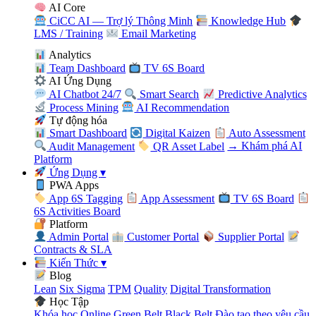
AI Core
CiCC AI — Trợ lý Thông Minh
Knowledge Hub
LMS / Training
Email Marketing
Analytics
Team Dashboard
TV 6S Board
AI Ứng Dụng
AI Chatbot 24/7
Smart Search
Predictive Analytics
Process Mining
AI Recommendation
Tự động hóa
Smart Dashboard
Digital Kaizen
Auto Assessment
Audit Management
QR Asset Label
→ Khám phá AI
Platform
Ứng Dụng
▾
PWA Apps
App 6S Tagging
App Assessment
TV 6S Board
6S Activities Board
Platform
Admin Portal
Customer Portal
Supplier Portal
Contracts & SLA
Kiến Thức
▾
Blog
Lean
Six Sigma
TPM
Quality
Digital Transformation
Học Tập
Khóa học Online
Green Belt
Black Belt
Đào tạo theo yêu cầu