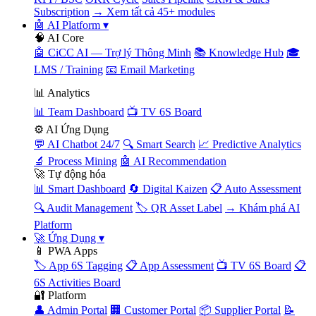
Subscription
→ Xem tất cả 45+ modules
🤖 AI Platform
▾
🧠 AI Core
🤖 CiCC AI — Trợ lý Thông Minh
📚 Knowledge Hub
🎓
LMS / Training
📧 Email Marketing
📊 Analytics
📊 Team Dashboard
📺 TV 6S Board
⚙️ AI Ứng Dụng
💬 AI Chatbot 24/7
🔍 Smart Search
📈 Predictive Analytics
🔬 Process Mining
🤖 AI Recommendation
🚀 Tự động hóa
📊 Smart Dashboard
🔄 Digital Kaizen
📋 Auto Assessment
🔍 Audit Management
🏷️ QR Asset Label
→ Khám phá AI
Platform
🚀 Ứng Dụng
▾
📱 PWA Apps
🏷️ App 6S Tagging
📋 App Assessment
📺 TV 6S Board
📋
6S Activities Board
🔐 Platform
👤 Admin Portal
🏢 Customer Portal
📦 Supplier Portal
📝