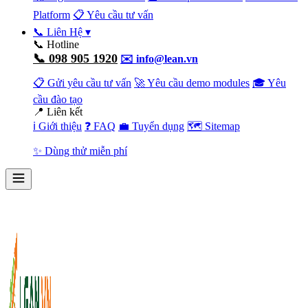
Platform
📋 Yêu cầu tư vấn
📞 Liên Hệ
▾
📞 Hotline
📞 098 905 1920
✉️ info@lean.vn
📋 Gửi yêu cầu tư vấn
🚀 Yêu cầu demo modules
🎓 Yêu
cầu đào tạo
📍 Liên kết
ℹ️ Giới thiệu
❓ FAQ
💼 Tuyển dụng
🗺️ Sitemap
✨ Dùng thử miễn phí