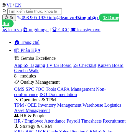
🌐
VI
/
EN
098 905 1920
info@lean.vn
Đăng nhập
✨ Dùng
thử
🚀 lean.vn
🤖 ungdungai
|
🏆 CiCC
🎓 leansigmavn
🏠 Trang chủ
📦 Phân Hệ
▾
🏗️ Gemba Excellence
App 6S Tagging
TV 6S Board
5S Checklist
Kaizen Board
Gemba Walk
8+ modules
📋 Quality Management
QMS
SPC
7QC Tools
CAPA Management
Non-
conformance
ISO Documentation
🔧 Operations & TPM
TPM / OEE
Inventory Management
Warehouse
Logistics
Asset Management
👥 HR & People
HR / Employee
Attendance
Payroll
Timesheets
Recruitment
🎯 Strategy & CRM
KPI / BSC
OKR Cycle
Sales Pipeline
CRM & Sales