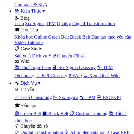
Contracts & SLA
📚 Kiến Thức
▾
📝 Blog
Lean
Six Sigma
TPM
Quality
Digital Transformation
🎓 Học Tập
Khóa học Online
Green Belt
Black Belt
Đào tạo theo yêu cầu
Video Tutorials
📋 Case Study
Sản xuất
Dịch vụ
Y tế
Chuyển đổi số
📖 Wiki
📚 Thuật ngữ Lean
📘 Six Sigma Glossary
🔧 TPM
Dictionary
📊 KPI Glossary
❓ FAQ
→ Xem tất cả Wiki
🔧 Dịch Vụ
▾
📊 Tư vấn
📈 Lean Consulting
📉 Six Sigma
🔧 TPM
🎯 BSC/KPI
🎓 Đào tạo
🟢 Green Belt
⬛ Black Belt
📋 Custom Training
📚 Tất cả
khóa học
💡 Chuyển đổi số
🚀 Digital Transformation
🤖 AI Implementation
⚡ LeanERP