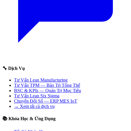
🔧 Dịch Vụ
Tư Vấn Lean Manufacturing
Tư Vấn TPM — Bảo Trì Tổng Thể
BSC & KPIs — Quản Trị Mục Tiêu
Tư Vấn Lean Six Sigma
Chuyển Đổi Số — ERP MES IoT
→ Xem tất cả dịch vụ
📚 Khóa Học & Ứng Dụng