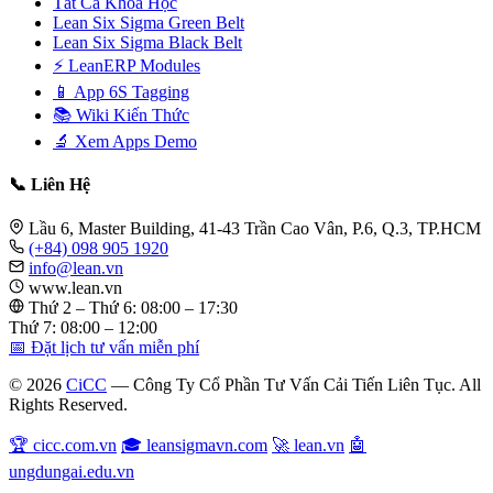
Tất Cả Khóa Học
Lean Six Sigma Green Belt
Lean Six Sigma Black Belt
⚡ LeanERP Modules
📱 App 6S Tagging
📚 Wiki Kiến Thức
🔬 Xem Apps Demo
📞 Liên Hệ
Lầu 6, Master Building, 41-43 Trần Cao Vân, P.6, Q.3, TP.HCM
(+84) 098 905 1920
info@lean.vn
www.lean.vn
Thứ 2 – Thứ 6: 08:00 – 17:30
Thứ 7: 08:00 – 12:00
📅 Đặt lịch tư vấn miễn phí
© 2026
CiCC
— Công Ty Cổ Phần Tư Vấn Cải Tiến Liên Tục. All
Rights Reserved.
🏆 cicc.com.vn
🎓 leansigmavn.com
🚀 lean.vn
🤖
ungdungai.edu.vn