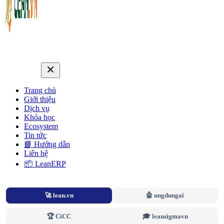
Trang chủ
Giới thiệu
Dịch vụ
Khóa học
Ecosystem
Tin tức
📘 Hướng dẫn
Liên hệ
📦 LeanERP
🚀 lean.vn
🤖 ungdungai
🏆 CiCC
🎓 leansigmavn