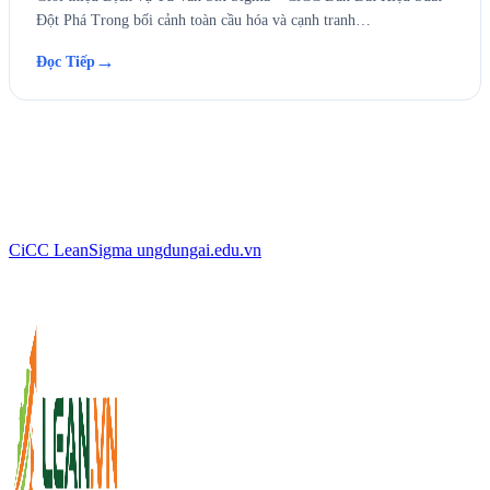
Đột Phá Trong bối cảnh toàn cầu hóa và cạnh tranh…
→
Đọc Tiếp
CiCC
LeanSigma
ungdungai
.
edu.vn