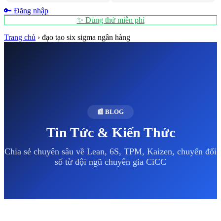
🔑 Đăng nhập
✨ Dùng thử miễn phí
Trang chủ
›
đạo tạo six sigma ngân hàng
📰 BLOG
Tin Tức & Kiến Thức
Chia sẻ chuyên sâu về Lean, 6S, TPM, Kaizen, chuyển đổi
số từ đội ngũ chuyên gia CiCC