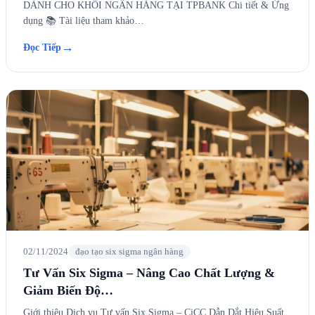
DÀNH CHO KHỐI NGÂN HÀNG TẠI TPBANK Chi tiết & Ứng
dụng 📚 Tài liệu tham khảo…
→
Đọc Tiếp
02/11/2024
đạo tạo six sigma ngân hàng
Tư Vấn Six Sigma – Nâng Cao Chất Lượng &
Giảm Biến Độ…
Giới thiệu Dịch vụ Tư vấn Six Sigma – CiCC Dẫn Dắt Hiệu Suất