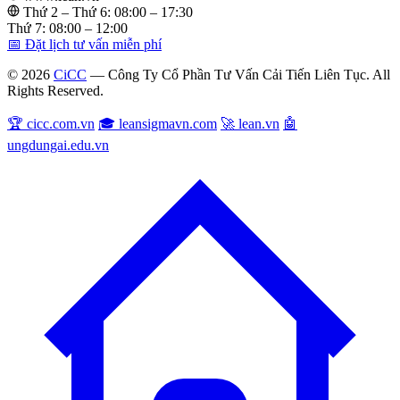
Thứ 2 – Thứ 6: 08:00 – 17:30
Thứ 7: 08:00 – 12:00
📅 Đặt lịch tư vấn miễn phí
© 2026
CiCC
— Công Ty Cổ Phần Tư Vấn Cải Tiến Liên Tục. All
Rights Reserved.
🏆 cicc.com.vn
🎓 leansigmavn.com
🚀 lean.vn
🤖
ungdungai.edu.vn