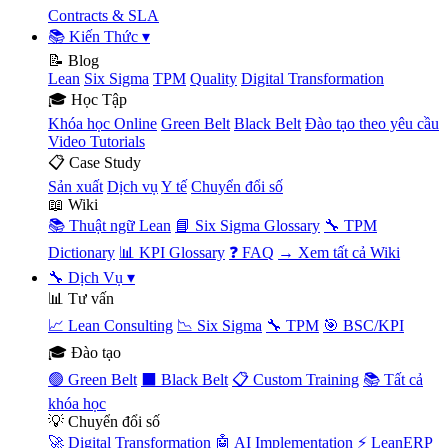
Contracts & SLA
📚 Kiến Thức
▾
📝 Blog
Lean
Six Sigma
TPM
Quality
Digital Transformation
🎓 Học Tập
Khóa học Online
Green Belt
Black Belt
Đào tạo theo yêu cầu
Video Tutorials
📋 Case Study
Sản xuất
Dịch vụ
Y tế
Chuyển đổi số
📖 Wiki
📚 Thuật ngữ Lean
📘 Six Sigma Glossary
🔧 TPM
Dictionary
📊 KPI Glossary
❓ FAQ
→ Xem tất cả Wiki
🔧 Dịch Vụ
▾
📊 Tư vấn
📈 Lean Consulting
📉 Six Sigma
🔧 TPM
🎯 BSC/KPI
🎓 Đào tạo
🟢 Green Belt
⬛ Black Belt
📋 Custom Training
📚 Tất cả
khóa học
💡 Chuyển đổi số
🚀 Digital Transformation
🤖 AI Implementation
⚡ LeanERP