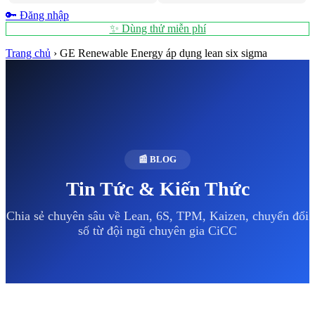
🔑 Đăng nhập
✨ Dùng thử miễn phí
Trang chủ
›
GE Renewable Energy áp dụng lean six sigma
📰 BLOG
Tin Tức & Kiến Thức
Chia sẻ chuyên sâu về Lean, 6S, TPM, Kaizen, chuyển đổi
số từ đội ngũ chuyên gia CiCC