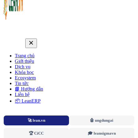
Trang chủ
Giới thiệu
Dịch vụ
Khóa học
Ecosystem
Tin tức
📘 Hướng dẫn
Liên hệ
📦 LeanERP
🚀 lean.vn
🤖 ungdungai
🏆 CiCC
🎓 leansigmavn