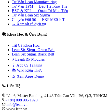
Tư Vấn Lean Manufacturing
Tư Vấn TPM — Bảo Trì Tổng Thể
BSC & KPIs — Quản Trị Mục Tiêu
Tư Vấn Lean Six Sigma
Chuyển Đổi Số — ERP MES IoT
→ Xem tất cả dịch vụ
📚 Khóa Học & Ứng Dụng
Tất Cả Khóa Học
Lean Six Sigma Green Belt
Lean Six Sigma Black Belt
⚡ LeanERP Modules
📱 App 6S Tagging
📚 Wiki Kiến Thức
🔬 Xem Apps Demo
📞 Liên Hệ
Lầu 6, Master Building, 41-43 Trần Cao Vân, P.6, Q.3, TP.HCM
(+84) 098 905 1920
info@lean.vn
www.lean.vn