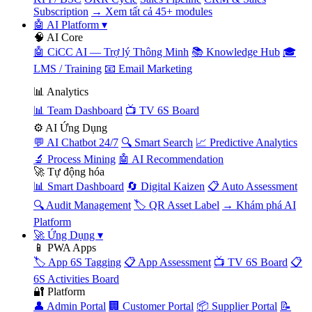
Subscription
→ Xem tất cả 45+ modules
🤖 AI Platform
▾
🧠 AI Core
🤖 CiCC AI — Trợ lý Thông Minh
📚 Knowledge Hub
🎓
LMS / Training
📧 Email Marketing
📊 Analytics
📊 Team Dashboard
📺 TV 6S Board
⚙️ AI Ứng Dụng
💬 AI Chatbot 24/7
🔍 Smart Search
📈 Predictive Analytics
🔬 Process Mining
🤖 AI Recommendation
🚀 Tự động hóa
📊 Smart Dashboard
🔄 Digital Kaizen
📋 Auto Assessment
🔍 Audit Management
🏷️ QR Asset Label
→ Khám phá AI
Platform
🚀 Ứng Dụng
▾
📱 PWA Apps
🏷️ App 6S Tagging
📋 App Assessment
📺 TV 6S Board
📋
6S Activities Board
🔐 Platform
👤 Admin Portal
🏢 Customer Portal
📦 Supplier Portal
📝