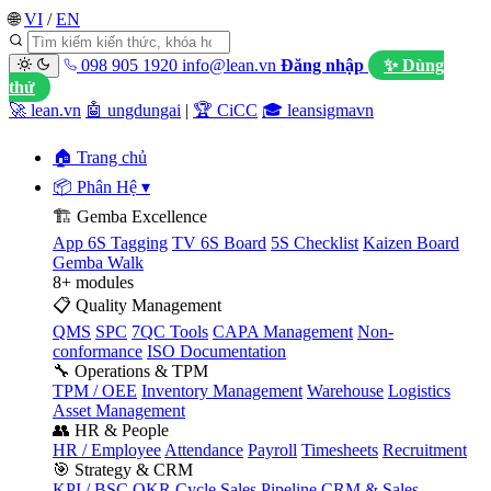
🌐
VI
/
EN
098 905 1920
info@lean.vn
Đăng nhập
✨ Dùng
thử
🚀 lean.vn
🤖 ungdungai
|
🏆 CiCC
🎓 leansigmavn
🏠 Trang chủ
📦 Phân Hệ
▾
🏗️ Gemba Excellence
App 6S Tagging
TV 6S Board
5S Checklist
Kaizen Board
Gemba Walk
8+ modules
📋 Quality Management
QMS
SPC
7QC Tools
CAPA Management
Non-
conformance
ISO Documentation
🔧 Operations & TPM
TPM / OEE
Inventory Management
Warehouse
Logistics
Asset Management
👥 HR & People
HR / Employee
Attendance
Payroll
Timesheets
Recruitment
🎯 Strategy & CRM
KPI / BSC
OKR Cycle
Sales Pipeline
CRM & Sales