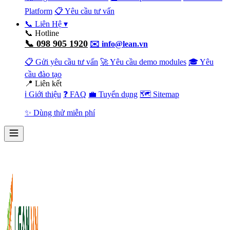
Platform
📋 Yêu cầu tư vấn
📞 Liên Hệ
▾
📞 Hotline
📞 098 905 1920
✉️ info@lean.vn
📋 Gửi yêu cầu tư vấn
🚀 Yêu cầu demo modules
🎓 Yêu
cầu đào tạo
📍 Liên kết
ℹ️ Giới thiệu
❓ FAQ
💼 Tuyển dụng
🗺️ Sitemap
✨ Dùng thử miễn phí