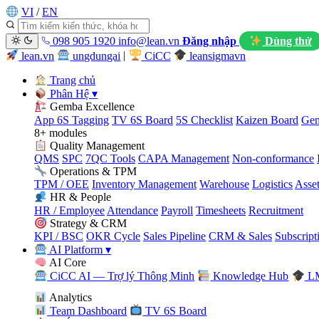
VI
/
EN
098 905 1920
info@lean.vn
Đăng nhập
Dùng thử
lean.vn
ungdungai
|
CiCC
leansigmavn
Trang chủ
Phân Hệ
▾
Gemba Excellence
App 6S Tagging
TV 6S Board
5S Checklist
Kaizen Board
Gem
8+ modules
Quality Management
QMS
SPC
7QC Tools
CAPA Management
Non-conformance
Operations & TPM
TPM / OEE
Inventory Management
Warehouse
Logistics
Asse
HR & People
HR / Employee
Attendance
Payroll
Timesheets
Recruitment
Strategy & CRM
KPI / BSC
OKR Cycle
Sales Pipeline
CRM & Sales
Subscript
AI Platform
▾
AI Core
CiCC AI — Trợ lý Thông Minh
Knowledge Hub
LM
Analytics
Team Dashboard
TV 6S Board