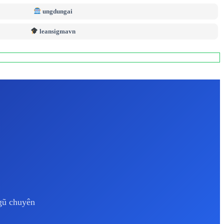
ungdungai
leansigmavn
ngũ chuyên