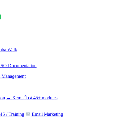
ba Walk
ISO Documentation
t Management
ion
→ Xem tất cả 45+ modules
S / Training
Email Marketing