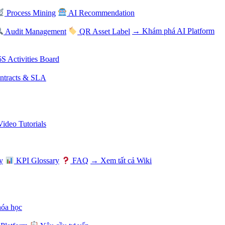
Process Mining
AI Recommendation
Audit Management
QR Asset Label
→ Khám phá AI Platform
S Activities Board
tracts & SLA
Video Tutorials
y
KPI Glossary
FAQ
→ Xem tất cả Wiki
hóa học