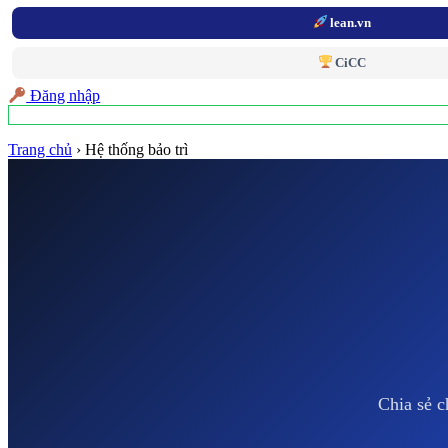
lean.vn
CiCC
Đăng nhập
Trang chủ
›
Hệ thống bảo trì
Chia sẻ c