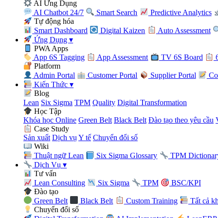
AI Ứng Dụng
AI Chatbot 24/7
Smart Search
Predictive Analytics
Tự động hóa
Smart Dashboard
Digital Kaizen
Auto Assessment
Ứng Dụng
▾
PWA Apps
App 6S Tagging
App Assessment
TV 6S Board
6
Platform
Admin Portal
Customer Portal
Supplier Portal
Con
Kiến Thức
▾
Blog
Lean
Six Sigma
TPM
Quality
Digital Transformation
Học Tập
Khóa học Online
Green Belt
Black Belt
Đào tạo theo yêu cầu
Case Study
Sản xuất
Dịch vụ
Y tế
Chuyển đổi số
Wiki
Thuật ngữ Lean
Six Sigma Glossary
TPM Dictionar
Dịch Vụ
▾
Tư vấn
Lean Consulting
Six Sigma
TPM
BSC/KPI
Đào tạo
Green Belt
Black Belt
Custom Training
Tất cả k
Chuyển đổi số