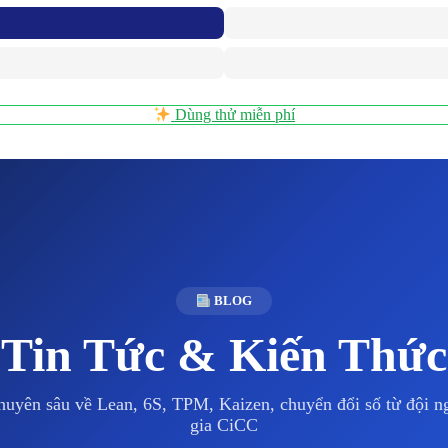
Dùng thử miễn phí
BLOG
Tin Tức & Kiến Thức
huyên sâu về Lean, 6S, TPM, Kaizen, chuyển đổi số từ đội 
gia CiCC