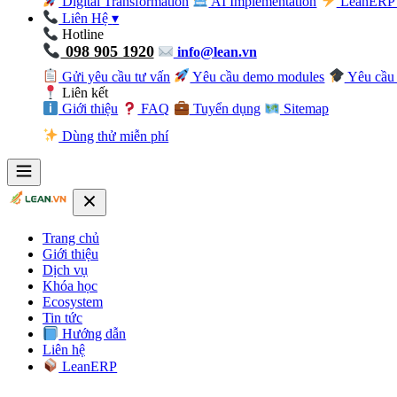
Digital Transformation
AI Implementation
LeanERP 
Liên Hệ
▾
Hotline
098 905 1920
info@lean.vn
Gửi yêu cầu tư vấn
Yêu cầu demo modules
Yêu cầu 
Liên kết
Giới thiệu
FAQ
Tuyển dụng
Sitemap
Dùng thử miễn phí
Trang chủ
Giới thiệu
Dịch vụ
Khóa học
Ecosystem
Tin tức
Hướng dẫn
Liên hệ
LeanERP