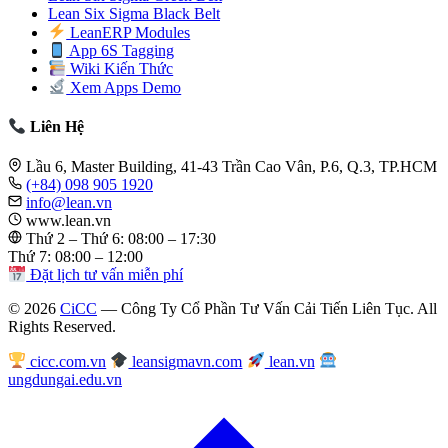
Lean Six Sigma Black Belt
LeanERP Modules
App 6S Tagging
Wiki Kiến Thức
Xem Apps Demo
Liên Hệ
Lầu 6, Master Building, 41-43 Trần Cao Vân, P.6, Q.3, TP.HCM
(+84) 098 905 1920
info@lean.vn
www.lean.vn
Thứ 2 – Thứ 6: 08:00 – 17:30
Thứ 7: 08:00 – 12:00
Đặt lịch tư vấn miễn phí
© 2026
CiCC
— Công Ty Cổ Phần Tư Vấn Cải Tiến Liên Tục. All
Rights Reserved.
cicc.com.vn
leansigmavn.com
lean.vn
ungdungai.edu.vn