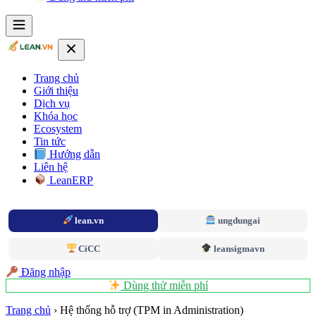
Trang chủ
Giới thiệu
Dịch vụ
Khóa học
Ecosystem
Tin tức
Hướng dẫn
Liên hệ
LeanERP
lean.vn
ungdungai
CiCC
leansigmavn
Đăng nhập
Dùng thử miễn phí
Trang chủ
›
Hệ thống hỗ trợ (TPM in Administration)