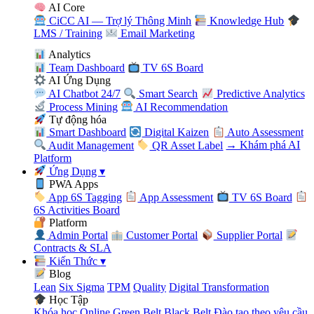
AI Core
CiCC AI — Trợ lý Thông Minh
Knowledge Hub
LMS / Training
Email Marketing
Analytics
Team Dashboard
TV 6S Board
AI Ứng Dụng
AI Chatbot 24/7
Smart Search
Predictive Analytics
Process Mining
AI Recommendation
Tự động hóa
Smart Dashboard
Digital Kaizen
Auto Assessment
Audit Management
QR Asset Label
→ Khám phá AI
Platform
Ứng Dụng
▾
PWA Apps
App 6S Tagging
App Assessment
TV 6S Board
6S Activities Board
Platform
Admin Portal
Customer Portal
Supplier Portal
Contracts & SLA
Kiến Thức
▾
Blog
Lean
Six Sigma
TPM
Quality
Digital Transformation
Học Tập
Khóa học Online
Green Belt
Black Belt
Đào tạo theo yêu cầu