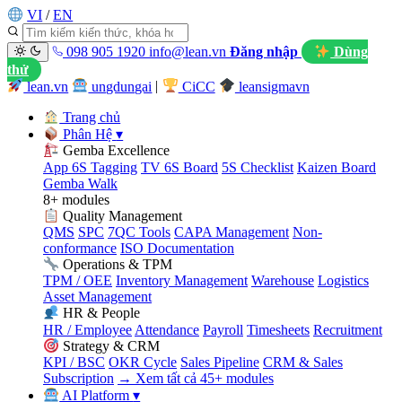
VI
/
EN
098 905 1920
info@lean.vn
Đăng nhập
Dùng
thử
lean.vn
ungdungai
|
CiCC
leansigmavn
Trang chủ
Phân Hệ
▾
Gemba Excellence
App 6S Tagging
TV 6S Board
5S Checklist
Kaizen Board
Gemba Walk
8+ modules
Quality Management
QMS
SPC
7QC Tools
CAPA Management
Non-
conformance
ISO Documentation
Operations & TPM
TPM / OEE
Inventory Management
Warehouse
Logistics
Asset Management
HR & People
HR / Employee
Attendance
Payroll
Timesheets
Recruitment
Strategy & CRM
KPI / BSC
OKR Cycle
Sales Pipeline
CRM & Sales
Subscription
→ Xem tất cả 45+ modules
AI Platform
▾