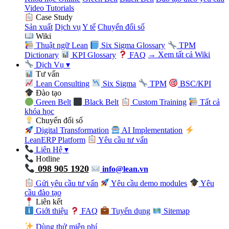
Video Tutorials
Case Study
Sản xuất
Dịch vụ
Y tế
Chuyển đổi số
Wiki
Thuật ngữ Lean
Six Sigma Glossary
TPM
Dictionary
KPI Glossary
FAQ
→ Xem tất cả Wiki
Dịch Vụ
▾
Tư vấn
Lean Consulting
Six Sigma
TPM
BSC/KPI
Đào tạo
Green Belt
Black Belt
Custom Training
Tất cả
khóa học
Chuyển đổi số
Digital Transformation
AI Implementation
LeanERP Platform
Yêu cầu tư vấn
Liên Hệ
▾
Hotline
098 905 1920
info@lean.vn
Gửi yêu cầu tư vấn
Yêu cầu demo modules
Yêu
cầu đào tạo
Liên kết
Giới thiệu
FAQ
Tuyển dụng
Sitemap
Dùng thử miễn phí