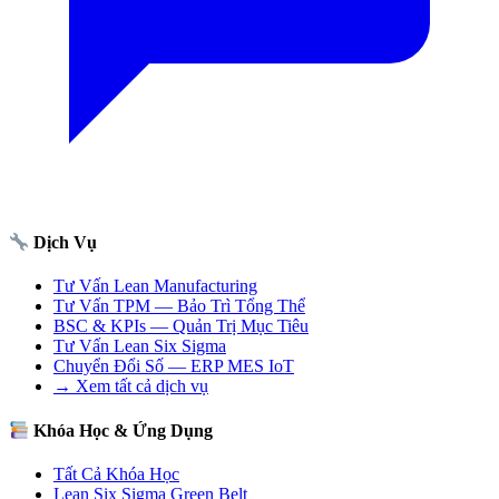
Dịch Vụ
Tư Vấn Lean Manufacturing
Tư Vấn TPM — Bảo Trì Tổng Thể
BSC & KPIs — Quản Trị Mục Tiêu
Tư Vấn Lean Six Sigma
Chuyển Đổi Số — ERP MES IoT
→ Xem tất cả dịch vụ
Khóa Học & Ứng Dụng
Tất Cả Khóa Học
Lean Six Sigma Green Belt