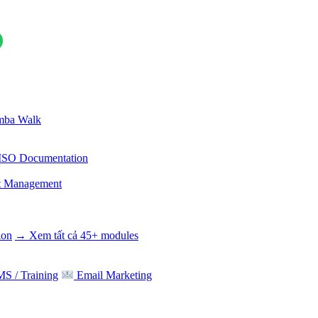
ba Walk
ISO Documentation
t Management
ion
→ Xem tất cả 45+ modules
S / Training
Email Marketing