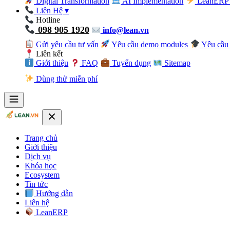
Digital Transformation
AI Implementation
LeanERP 
Liên Hệ
▾
Hotline
098 905 1920
info@lean.vn
Gửi yêu cầu tư vấn
Yêu cầu demo modules
Yêu cầu 
Liên kết
Giới thiệu
FAQ
Tuyển dụng
Sitemap
Dùng thử miễn phí
Trang chủ
Giới thiệu
Dịch vụ
Khóa học
Ecosystem
Tin tức
Hướng dẫn
Liên hệ
LeanERP