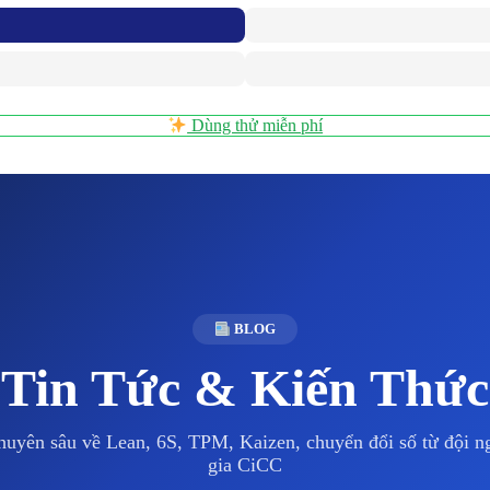
Dùng thử miễn phí
BLOG
Tin Tức & Kiến Thức
huyên sâu về Lean, 6S, TPM, Kaizen, chuyển đổi số từ đội 
gia CiCC