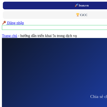
lean.vn
CiCC
Đăng nhập
Trang chủ
›
hướng dẫn triển khai 5s trong dịch vụ
Chia sẻ c