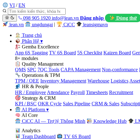
VI
/
EN
098 905 1920
info@lean.vn
Đăng nhập
Dùng thử
lean.vn
ungdungai
|
CiCC
leansigmavn
Trang chủ
Phân Hệ
▾
Gemba Excellence
App 6S Tagging
TV 6S Board
5S Checklist
Kaizen Board
Gem
8+ modules
Quality Management
QMS
SPC
7QC Tools
CAPA Management
Non-conformance
Operations & TPM
TPM / OEE
Inventory Management
Warehouse
Logistics
Asse
HR & People
HR / Employee
Attendance
Payroll
Timesheets
Recruitment
Strategy & CRM
KPI / BSC
OKR Cycle
Sales Pipeline
CRM & Sales
Subscript
AI Platform
▾
AI Core
CiCC AI — Trợ lý Thông Minh
Knowledge Hub
LM
Analytics
Team Dashboard
TV 6S Board