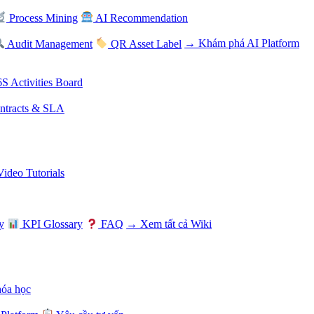
Process Mining
AI Recommendation
Audit Management
QR Asset Label
→ Khám phá AI Platform
S Activities Board
tracts & SLA
Video Tutorials
y
KPI Glossary
FAQ
→ Xem tất cả Wiki
hóa học