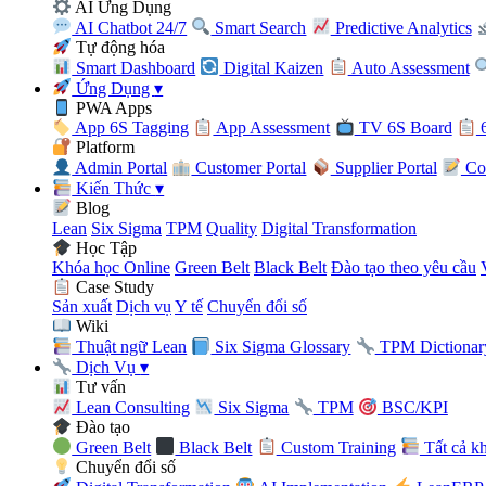
AI Ứng Dụng
AI Chatbot 24/7
Smart Search
Predictive Analytics
Tự động hóa
Smart Dashboard
Digital Kaizen
Auto Assessment
Ứng Dụng
▾
PWA Apps
App 6S Tagging
App Assessment
TV 6S Board
6
Platform
Admin Portal
Customer Portal
Supplier Portal
Con
Kiến Thức
▾
Blog
Lean
Six Sigma
TPM
Quality
Digital Transformation
Học Tập
Khóa học Online
Green Belt
Black Belt
Đào tạo theo yêu cầu
Case Study
Sản xuất
Dịch vụ
Y tế
Chuyển đổi số
Wiki
Thuật ngữ Lean
Six Sigma Glossary
TPM Dictionar
Dịch Vụ
▾
Tư vấn
Lean Consulting
Six Sigma
TPM
BSC/KPI
Đào tạo
Green Belt
Black Belt
Custom Training
Tất cả k
Chuyển đổi số