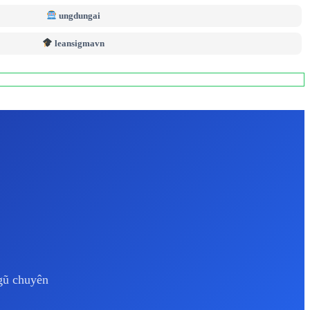
ungdungai
leansigmavn
ngũ chuyên