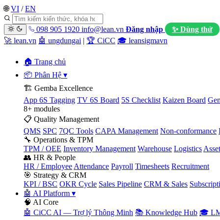
🌐
VI
/
EN
098 905 1920
info@lean.vn
Đăng nhập
✨ Dùng thử
🚀 lean.vn
🤖 ungdungai
|
🏆 CiCC
🎓 leansigmavn
🏠 Trang chủ
📦 Phân Hệ
▾
🏗️ Gemba Excellence
App 6S Tagging
TV 6S Board
5S Checklist
Kaizen Board
Gem
8+ modules
📋 Quality Management
QMS
SPC
7QC Tools
CAPA Management
Non-conformance
🔧 Operations & TPM
TPM / OEE
Inventory Management
Warehouse
Logistics
Asse
👥 HR & People
HR / Employee
Attendance
Payroll
Timesheets
Recruitment
🎯 Strategy & CRM
KPI / BSC
OKR Cycle
Sales Pipeline
CRM & Sales
Subscript
🤖 AI Platform
▾
🧠 AI Core
🤖 CiCC AI — Trợ lý Thông Minh
📚 Knowledge Hub
🎓 LM