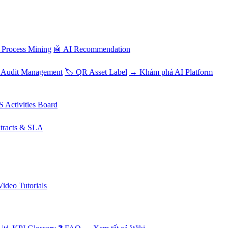
 Process Mining
🤖 AI Recommendation
 Audit Management
🏷️ QR Asset Label
→ Khám phá AI Platform
S Activities Board
tracts & SLA
Video Tutorials