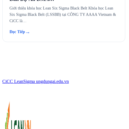
CiCC
LeanSigma
ungdungai
.
edu.vn