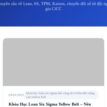
huyên sâu về Lean, 6S, TPM, Kaizen, chuyển đổi số từ đội 
gia CiCC
khóa học lean six sigma đai vàng từ cơ bản đến nâng
03/03/2025
cao yellow belt
Khóa Học Lean Six Sigma Yellow Belt – Nền
Tảng Cải Tiến Q…
Giới Thiệu Chung Về Khóa Học Lean Six Sigma Yellow Belt Nền
tảng quan trọng để bước vào thế giới cải tiến hiện đại –…
→
Đọc Tiếp