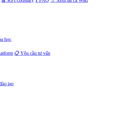
📊 KPI Glossary
❓ FAQ
→ Xem tất cả Wiki
óa học
atform
📋 Yêu cầu tư vấn
đào tạo