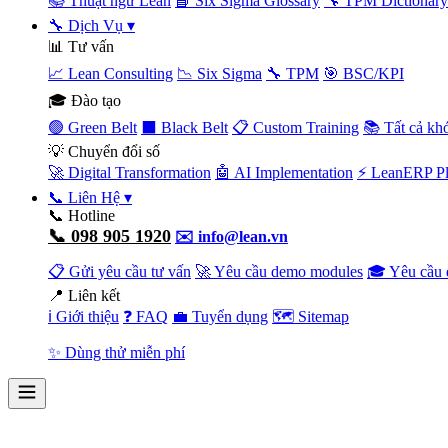
📚 Thuật ngữ Lean
📘 Six Sigma Glossary
🔧 TPM Dictionary
🔧 Dịch Vụ
▾
📊 Tư vấn
📈 Lean Consulting
📉 Six Sigma
🔧 TPM
🎯 BSC/KPI
🎓 Đào tạo
🟢 Green Belt
⬛ Black Belt
📋 Custom Training
📚 Tất cả kh
💡 Chuyển đổi số
🚀 Digital Transformation
🤖 AI Implementation
⚡ LeanERP Pl
📞 Liên Hệ
▾
📞 Hotline
📞 098 905 1920
✉️ info@lean.vn
📋 Gửi yêu cầu tư vấn
🚀 Yêu cầu demo modules
🎓 Yêu cầu 
📍 Liên kết
ℹ️ Giới thiệu
❓ FAQ
💼 Tuyển dụng
🗺️ Sitemap
✨ Dùng thử miễn phí