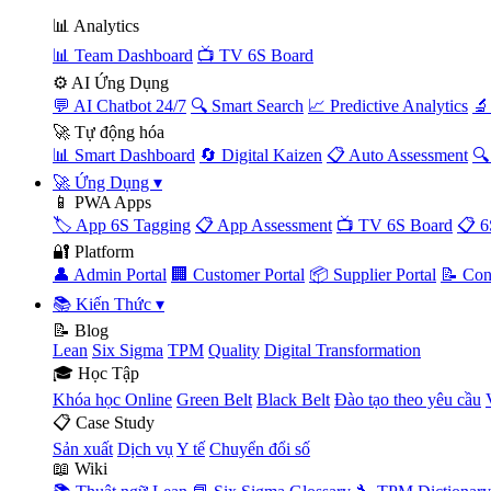
📊 Analytics
📊 Team Dashboard
📺 TV 6S Board
⚙️ AI Ứng Dụng
💬 AI Chatbot 24/7
🔍 Smart Search
📈 Predictive Analytics
🔬
🚀 Tự động hóa
📊 Smart Dashboard
🔄 Digital Kaizen
📋 Auto Assessment
🔍
🚀 Ứng Dụng
▾
📱 PWA Apps
🏷️ App 6S Tagging
📋 App Assessment
📺 TV 6S Board
📋 6
🔐 Platform
👤 Admin Portal
🏢 Customer Portal
📦 Supplier Portal
📝 Con
📚 Kiến Thức
▾
📝 Blog
Lean
Six Sigma
TPM
Quality
Digital Transformation
🎓 Học Tập
Khóa học Online
Green Belt
Black Belt
Đào tạo theo yêu cầu
📋 Case Study
Sản xuất
Dịch vụ
Y tế
Chuyển đổi số
📖 Wiki