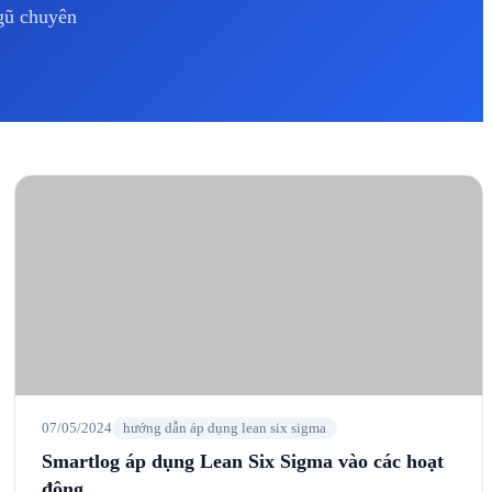
ngũ chuyên
07/05/2024
hướng dẫn áp dụng lean six sigma
Smartlog áp dụng Lean Six Sigma vào các hoạt
động
Về Smartlog áp dụng Lean Six Sigma vào các hoạt động Trong
thời gian qua, mối quan hệ giữa Công Ty Tư Vấn Cải Tiến…
→
Đọc Tiếp