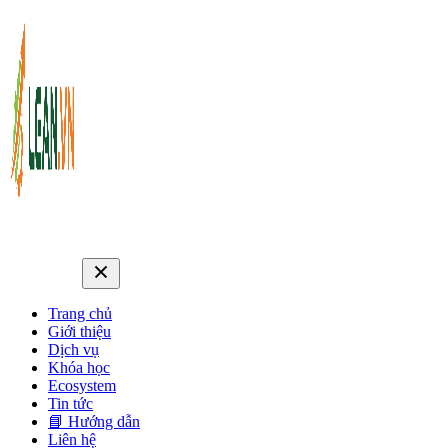
Trang chủ
Giới thiệu
Dịch vụ
Khóa học
Ecosystem
Tin tức
📘 Hướng dẫn
Liên hệ