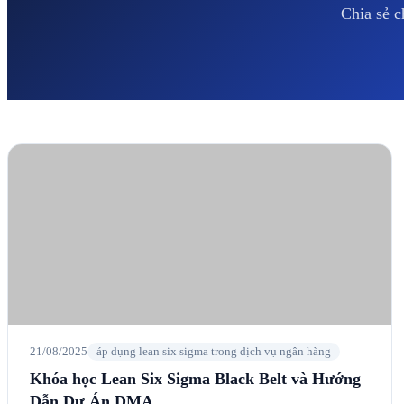
Chia sẻ c
21/08/2025
áp dụng lean six sigma trong dịch vụ ngân hàng
Khóa học Lean Six Sigma Black Belt và Hướng
Dẫn Dự Án DMA…
Giới thiệu khóa học Lean Six Sigma Black Belt Khóa học Lean
Six Sigma Black Belt (LSSBB) tại CÔNG TY AAAA Vietnam &
CiCC là…
→
Đọc Tiếp