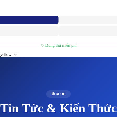
✨ Dùng thử miễn phí
yellow belt
📰 BLOG
Tin Tức & Kiến Thức