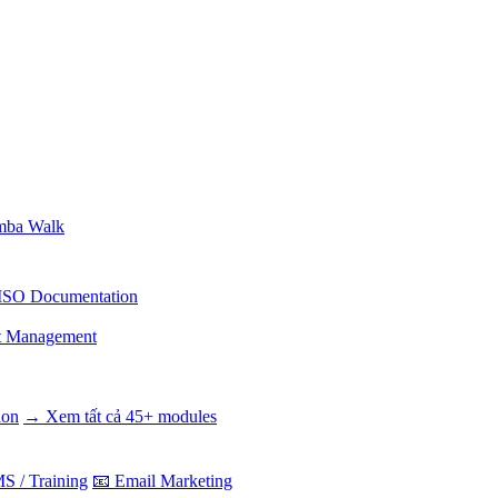
ba Walk
ISO Documentation
t Management
ion
→ Xem tất cả 45+ modules
S / Training
📧 Email Marketing