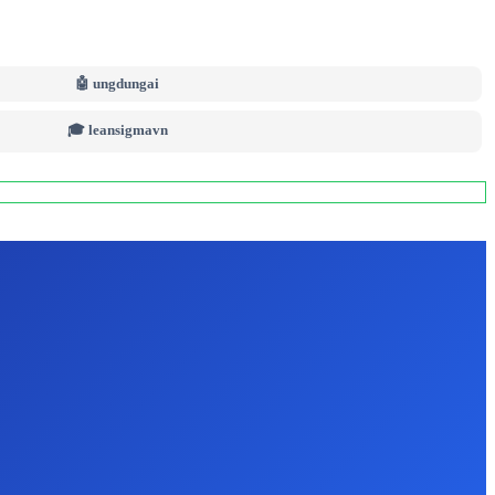
🤖 ungdungai
🎓 leansigmavn