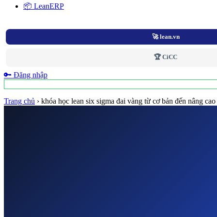
📦 LeanERP
🚀 lean.vn
🏆 CiCC
🔑 Đăng nhập
Trang chủ
›
khóa học lean six sigma đai vàng từ cơ bản đến nâng cao 