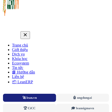
Trang chủ
Giới thiệu
Dịch vụ
Khóa học
Ecosystem
Tin tức
📘 Hướng dẫn
Liên hệ
📦 LeanERP
🚀 lean.vn
🤖 ungdungai
🏆 CiCC
🎓 leansigmavn