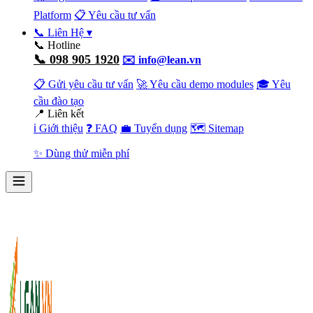
Platform
📋 Yêu cầu tư vấn
📞 Liên Hệ
▾
📞 Hotline
📞 098 905 1920
✉️ info@lean.vn
📋 Gửi yêu cầu tư vấn
🚀 Yêu cầu demo modules
🎓 Yêu
cầu đào tạo
📍 Liên kết
ℹ️ Giới thiệu
❓ FAQ
💼 Tuyển dụng
🗺️ Sitemap
✨ Dùng thử miễn phí