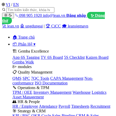
🌐
VI
/
EN
098 905 1920
info@lean.vn
Đăng nhập
✨ Dùng
thử
🚀 lean.vn
🤖 ungdungai
|
🏆 CiCC
🎓 leansigmavn
🏠 Trang chủ
📦 Phân Hệ
▾
🏗️ Gemba Excellence
App 6S Tagging
TV 6S Board
5S Checklist
Kaizen Board
Gemba Walk
8+ modules
📋 Quality Management
QMS
SPC
7QC Tools
CAPA Management
Non-
conformance
ISO Documentation
🔧 Operations & TPM
TPM / OEE
Inventory Management
Warehouse
Logistics
Asset Management
👥 HR & People
HR / Employee
Attendance
Payroll
Timesheets
Recruitment
🎯 Strategy & CRM
KPI / BSC
OKR Cycle
Sales Pipeline
CRM & Sales