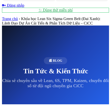
🔑 Đăng nhập
✨ Dùng thử miễn phí
Trang chủ
›
Khóa học Lean Six Sigma Green Belt (Đai Xanh):
Lãnh Đạo Dự Án Cải Tiến & Phân Tích Dữ Liệu – CiCC
📰 BLOG
Tin Tức & Kiến Thức
Chia sẻ chuyên sâu về Lean, 6S, TPM, Kaizen, chuyển đổi
số từ đội ngũ chuyên gia CiCC