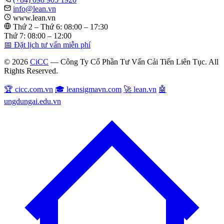
info@lean.vn
www.lean.vn
Thứ 2 – Thứ 6: 08:00 – 17:30
Thứ 7: 08:00 – 12:00
📅 Đặt lịch tư vấn miễn phí
© 2026
CiCC
— Công Ty Cổ Phần Tư Vấn Cải Tiến Liên Tục. All
Rights Reserved.
🏆 cicc.com.vn
🎓 leansigmavn.com
🚀 lean.vn
🤖
ungdungai.edu.vn