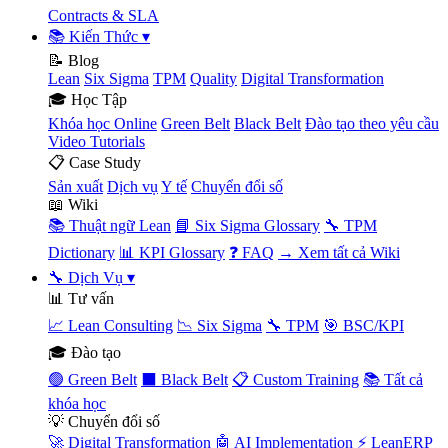
Contracts & SLA
📚 Kiến Thức
▾
📝 Blog
Lean
Six Sigma
TPM
Quality
Digital Transformation
🎓 Học Tập
Khóa học Online
Green Belt
Black Belt
Đào tạo theo yêu cầu
Video Tutorials
📋 Case Study
Sản xuất
Dịch vụ
Y tế
Chuyển đổi số
📖 Wiki
📚 Thuật ngữ Lean
📘 Six Sigma Glossary
🔧 TPM
Dictionary
📊 KPI Glossary
❓ FAQ
→ Xem tất cả Wiki
🔧 Dịch Vụ
▾
📊 Tư vấn
📈 Lean Consulting
📉 Six Sigma
🔧 TPM
🎯 BSC/KPI
🎓 Đào tạo
🟢 Green Belt
⬛ Black Belt
📋 Custom Training
📚 Tất cả
khóa học
💡 Chuyển đổi số
🚀 Digital Transformation
🤖 AI Implementation
⚡ LeanERP