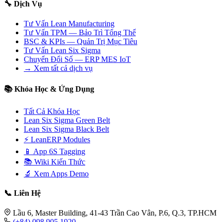
🔧 Dịch Vụ
Tư Vấn Lean Manufacturing
Tư Vấn TPM — Bảo Trì Tổng Thể
BSC & KPIs — Quản Trị Mục Tiêu
Tư Vấn Lean Six Sigma
Chuyển Đổi Số — ERP MES IoT
→ Xem tất cả dịch vụ
📚 Khóa Học & Ứng Dụng
Tất Cả Khóa Học
Lean Six Sigma Green Belt
Lean Six Sigma Black Belt
⚡ LeanERP Modules
📱 App 6S Tagging
📚 Wiki Kiến Thức
🔬 Xem Apps Demo
📞 Liên Hệ
Lầu 6, Master Building, 41-43 Trần Cao Vân, P.6, Q.3, TP.HCM
(+84) 098 905 1920