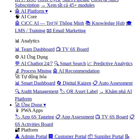
Subscription
→ Xem tất cả 45+ modules
🤖 AI Platform
▾
🧠 AI Core
🤖 CiCC AI — Trợ lý Thông Minh
📚 Knowledge Hub
🎓
LMS / Training
📧 Email Marketing
📊 Analytics
📊 Team Dashboard
📺 TV 6S Board
⚙️ AI Ứng Dụng
💬 AI Chatbot 24/7
🔍 Smart Search
📈 Predictive Analytics
🔬 Process Mining
🤖 AI Recommendation
🚀 Tự động hóa
📊 Smart Dashboard
🔄 Digital Kaizen
📋 Auto Assessment
🔍 Audit Management
🏷️ QR Asset Label
→ Khám phá AI
Platform
🚀 Ứng Dụng
▾
📱 PWA Apps
🏷️ App 6S Tagging
📋 App Assessment
📺 TV 6S Board
📋
6S Activities Board
🔐 Platform
👤 Admin Portal
🏢 Customer Portal
📦 Supplier Portal
📝