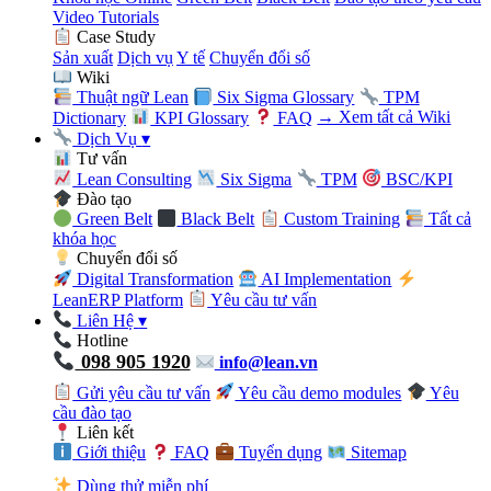
Video Tutorials
Case Study
Sản xuất
Dịch vụ
Y tế
Chuyển đổi số
Wiki
Thuật ngữ Lean
Six Sigma Glossary
TPM
Dictionary
KPI Glossary
FAQ
→ Xem tất cả Wiki
Dịch Vụ
▾
Tư vấn
Lean Consulting
Six Sigma
TPM
BSC/KPI
Đào tạo
Green Belt
Black Belt
Custom Training
Tất cả
khóa học
Chuyển đổi số
Digital Transformation
AI Implementation
LeanERP Platform
Yêu cầu tư vấn
Liên Hệ
▾
Hotline
098 905 1920
info@lean.vn
Gửi yêu cầu tư vấn
Yêu cầu demo modules
Yêu
cầu đào tạo
Liên kết
Giới thiệu
FAQ
Tuyển dụng
Sitemap
Dùng thử miễn phí