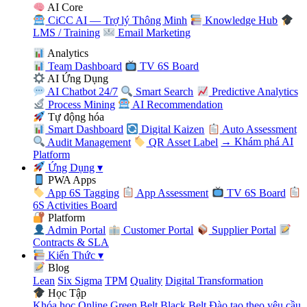
AI Core
CiCC AI — Trợ lý Thông Minh
Knowledge Hub
LMS / Training
Email Marketing
Analytics
Team Dashboard
TV 6S Board
AI Ứng Dụng
AI Chatbot 24/7
Smart Search
Predictive Analytics
Process Mining
AI Recommendation
Tự động hóa
Smart Dashboard
Digital Kaizen
Auto Assessment
Audit Management
QR Asset Label
→ Khám phá AI
Platform
Ứng Dụng
▾
PWA Apps
App 6S Tagging
App Assessment
TV 6S Board
6S Activities Board
Platform
Admin Portal
Customer Portal
Supplier Portal
Contracts & SLA
Kiến Thức
▾
Blog
Lean
Six Sigma
TPM
Quality
Digital Transformation
Học Tập
Khóa học Online
Green Belt
Black Belt
Đào tạo theo yêu cầu