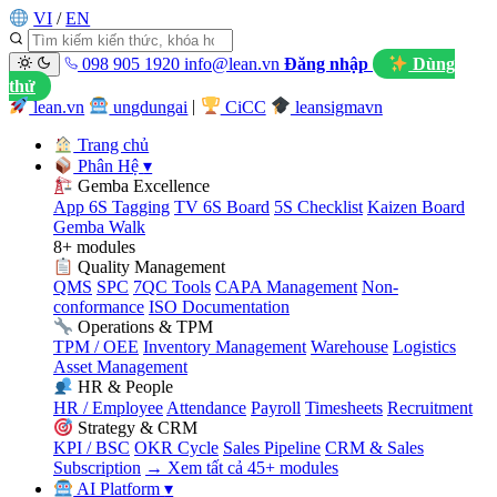
VI
/
EN
098 905 1920
info@lean.vn
Đăng nhập
Dùng
thử
lean.vn
ungdungai
|
CiCC
leansigmavn
Trang chủ
Phân Hệ
▾
Gemba Excellence
App 6S Tagging
TV 6S Board
5S Checklist
Kaizen Board
Gemba Walk
8+ modules
Quality Management
QMS
SPC
7QC Tools
CAPA Management
Non-
conformance
ISO Documentation
Operations & TPM
TPM / OEE
Inventory Management
Warehouse
Logistics
Asset Management
HR & People
HR / Employee
Attendance
Payroll
Timesheets
Recruitment
Strategy & CRM
KPI / BSC
OKR Cycle
Sales Pipeline
CRM & Sales
Subscription
→ Xem tất cả 45+ modules
AI Platform
▾