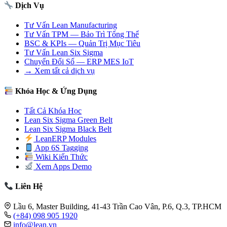
Dịch Vụ
Tư Vấn Lean Manufacturing
Tư Vấn TPM — Bảo Trì Tổng Thể
BSC & KPIs — Quản Trị Mục Tiêu
Tư Vấn Lean Six Sigma
Chuyển Đổi Số — ERP MES IoT
→ Xem tất cả dịch vụ
Khóa Học & Ứng Dụng
Tất Cả Khóa Học
Lean Six Sigma Green Belt
Lean Six Sigma Black Belt
LeanERP Modules
App 6S Tagging
Wiki Kiến Thức
Xem Apps Demo
Liên Hệ
Lầu 6, Master Building, 41-43 Trần Cao Vân, P.6, Q.3, TP.HCM
(+84) 098 905 1920
info@lean.vn