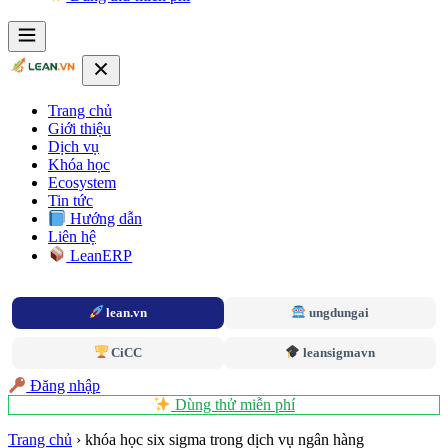
Trang chủ
Giới thiệu
Dịch vụ
Khóa học
Ecosystem
Tin tức
Hướng dẫn
Liên hệ
LeanERP
lean.vn
ungdungai
CiCC
leansigmavn
Đăng nhập
Dùng thử miễn phí
Trang chủ
›
khóa học six sigma trong dịch vụ ngân hàng