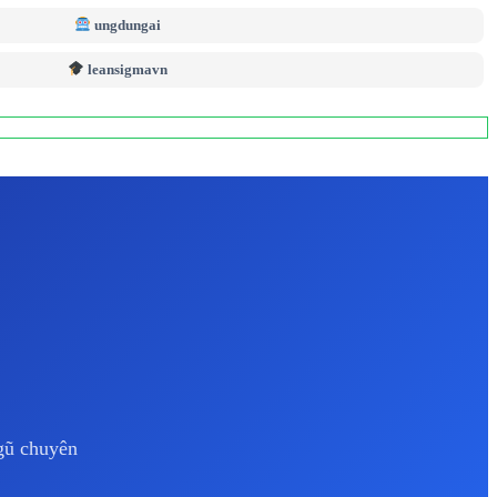
ungdungai
leansigmavn
ngũ chuyên