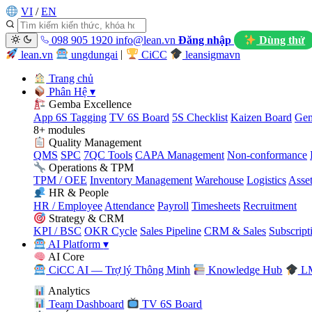
VI
/
EN
098 905 1920
info@lean.vn
Đăng nhập
Dùng thử
lean.vn
ungdungai
|
CiCC
leansigmavn
Trang chủ
Phân Hệ
▾
Gemba Excellence
App 6S Tagging
TV 6S Board
5S Checklist
Kaizen Board
Gem
8+ modules
Quality Management
QMS
SPC
7QC Tools
CAPA Management
Non-conformance
Operations & TPM
TPM / OEE
Inventory Management
Warehouse
Logistics
Asse
HR & People
HR / Employee
Attendance
Payroll
Timesheets
Recruitment
Strategy & CRM
KPI / BSC
OKR Cycle
Sales Pipeline
CRM & Sales
Subscript
AI Platform
▾
AI Core
CiCC AI — Trợ lý Thông Minh
Knowledge Hub
LM
Analytics
Team Dashboard
TV 6S Board