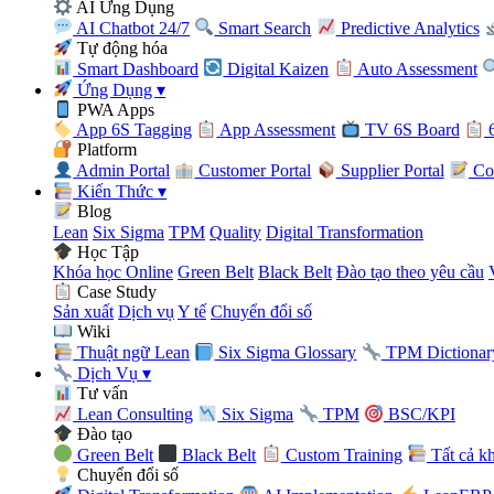
AI Ứng Dụng
AI Chatbot 24/7
Smart Search
Predictive Analytics
Tự động hóa
Smart Dashboard
Digital Kaizen
Auto Assessment
Ứng Dụng
▾
PWA Apps
App 6S Tagging
App Assessment
TV 6S Board
6
Platform
Admin Portal
Customer Portal
Supplier Portal
Con
Kiến Thức
▾
Blog
Lean
Six Sigma
TPM
Quality
Digital Transformation
Học Tập
Khóa học Online
Green Belt
Black Belt
Đào tạo theo yêu cầu
Case Study
Sản xuất
Dịch vụ
Y tế
Chuyển đổi số
Wiki
Thuật ngữ Lean
Six Sigma Glossary
TPM Dictionar
Dịch Vụ
▾
Tư vấn
Lean Consulting
Six Sigma
TPM
BSC/KPI
Đào tạo
Green Belt
Black Belt
Custom Training
Tất cả k
Chuyển đổi số