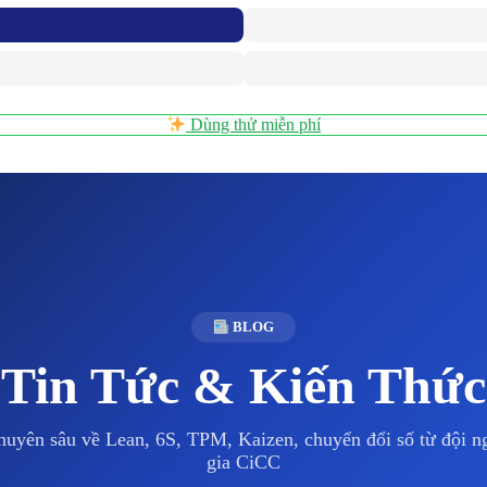
Dùng thử miễn phí
BLOG
Tin Tức & Kiến Thức
huyên sâu về Lean, 6S, TPM, Kaizen, chuyển đổi số từ đội 
gia CiCC