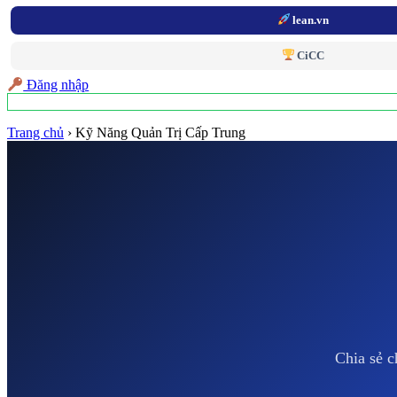
lean.vn
CiCC
Đăng nhập
Trang chủ
›
Kỹ Năng Quản Trị Cấp Trung
Chia sẻ c