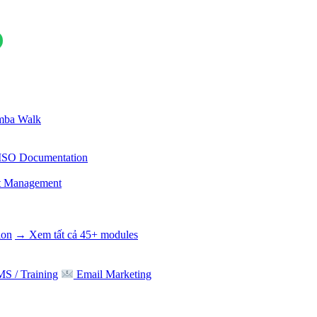
ba Walk
ISO Documentation
t Management
ion
→ Xem tất cả 45+ modules
S / Training
Email Marketing