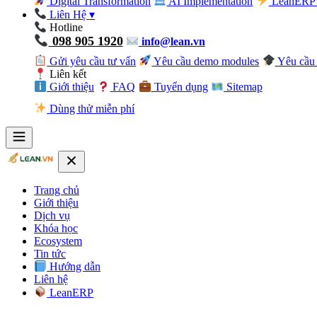
Digital Transformation
AI Implementation
LeanERP 
Liên Hệ
▾
Hotline
098 905 1920
info@lean.vn
Gửi yêu cầu tư vấn
Yêu cầu demo modules
Yêu cầu 
Liên kết
Giới thiệu
FAQ
Tuyển dụng
Sitemap
Dùng thử miễn phí
Trang chủ
Giới thiệu
Dịch vụ
Khóa học
Ecosystem
Tin tức
Hướng dẫn
Liên hệ
LeanERP