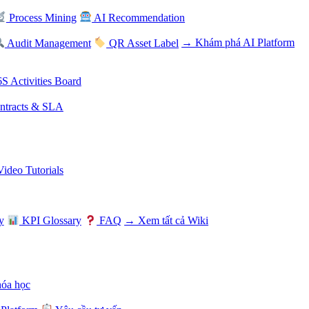
Process Mining
AI Recommendation
Audit Management
QR Asset Label
→ Khám phá AI Platform
S Activities Board
tracts & SLA
Video Tutorials
y
KPI Glossary
FAQ
→ Xem tất cả Wiki
hóa học