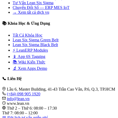
Tư Vấn Lean Six Sigma
Chuyển Đổi Số — ERP MES IoT
→ Xem tất cả dịch vụ
📚 Khóa Học & Ứng Dụng
Tất Cả Khóa Học
Lean Six Sigma Green Belt
Lean Six Sigma Black Belt
⚡ LeanERP Modules
📱 App 6S Tagging
📚 Wiki Kiến Thức
🔬 Xem Apps Demo
📞 Liên Hệ
Lầu 6, Master Building, 41-43 Trần Cao Vân, P.6, Q.3, TP.HCM
(+84) 098 905 1920
info@lean.vn
www.lean.vn
Thứ 2 – Thứ 6: 08:00 – 17:30
Thứ 7: 08:00 – 12:00
📅 Đặt lịch tư vấn miễn phí