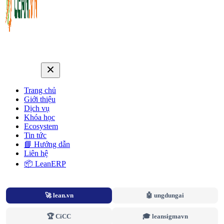
Trang chủ
Giới thiệu
Dịch vụ
Khóa học
Ecosystem
Tin tức
📘 Hướng dẫn
Liên hệ
📦 LeanERP
🚀 lean.vn
🤖 ungdungai
🏆 CiCC
🎓 leansigmavn