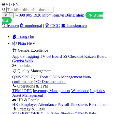
🌐
VI
/
EN
098 905 1920
info@lean.vn
Đăng nhập
✨ Dùng
thử
🚀 lean.vn
🤖 ungdungai
|
🏆 CiCC
🎓 leansigmavn
🏠 Trang chủ
📦 Phân Hệ
▾
🏗️ Gemba Excellence
App 6S Tagging
TV 6S Board
5S Checklist
Kaizen Board
Gemba Walk
8+ modules
📋 Quality Management
QMS
SPC
7QC Tools
CAPA Management
Non-
conformance
ISO Documentation
🔧 Operations & TPM
TPM / OEE
Inventory Management
Warehouse
Logistics
Asset Management
👥 HR & People
HR / Employee
Attendance
Payroll
Timesheets
Recruitment
🎯 Strategy & CRM
KPI / BSC
OKR Cycle
Sales Pipeline
CRM & Sales