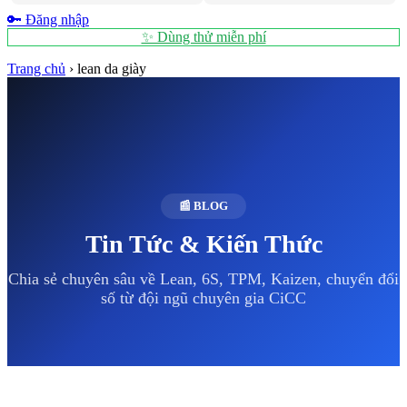
🔑 Đăng nhập
✨ Dùng thử miễn phí
Trang chủ
›
lean da giày
📰 BLOG
Tin Tức & Kiến Thức
Chia sẻ chuyên sâu về Lean, 6S, TPM, Kaizen, chuyển đổi
số từ đội ngũ chuyên gia CiCC