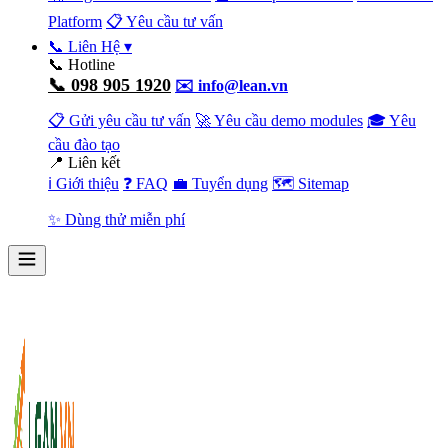
Platform
📋 Yêu cầu tư vấn
📞 Liên Hệ
▾
📞 Hotline
📞 098 905 1920
✉️ info@lean.vn
📋 Gửi yêu cầu tư vấn
🚀 Yêu cầu demo modules
🎓 Yêu
cầu đào tạo
📍 Liên kết
ℹ️ Giới thiệu
❓ FAQ
💼 Tuyển dụng
🗺️ Sitemap
✨ Dùng thử miễn phí