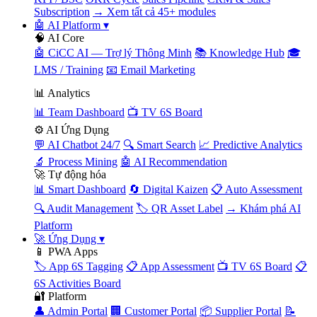
Subscription
→ Xem tất cả 45+ modules
🤖 AI Platform
▾
🧠 AI Core
🤖 CiCC AI — Trợ lý Thông Minh
📚 Knowledge Hub
🎓
LMS / Training
📧 Email Marketing
📊 Analytics
📊 Team Dashboard
📺 TV 6S Board
⚙️ AI Ứng Dụng
💬 AI Chatbot 24/7
🔍 Smart Search
📈 Predictive Analytics
🔬 Process Mining
🤖 AI Recommendation
🚀 Tự động hóa
📊 Smart Dashboard
🔄 Digital Kaizen
📋 Auto Assessment
🔍 Audit Management
🏷️ QR Asset Label
→ Khám phá AI
Platform
🚀 Ứng Dụng
▾
📱 PWA Apps
🏷️ App 6S Tagging
📋 App Assessment
📺 TV 6S Board
📋
6S Activities Board
🔐 Platform
👤 Admin Portal
🏢 Customer Portal
📦 Supplier Portal
📝