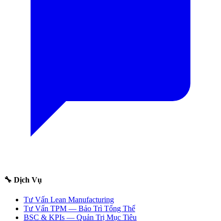
🔧 Dịch Vụ
Tư Vấn Lean Manufacturing
Tư Vấn TPM — Bảo Trì Tổng Thể
BSC & KPIs — Quản Trị Mục Tiêu