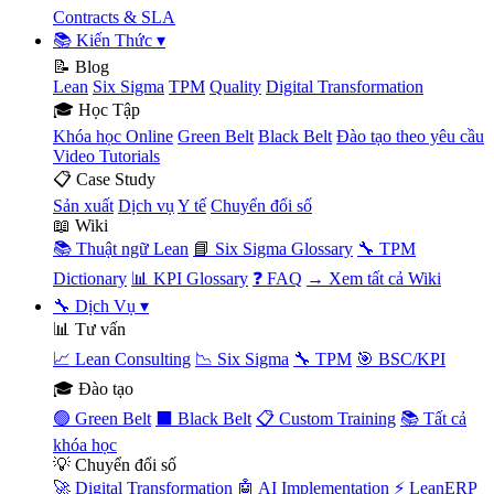
Contracts & SLA
📚 Kiến Thức
▾
📝 Blog
Lean
Six Sigma
TPM
Quality
Digital Transformation
🎓 Học Tập
Khóa học Online
Green Belt
Black Belt
Đào tạo theo yêu cầu
Video Tutorials
📋 Case Study
Sản xuất
Dịch vụ
Y tế
Chuyển đổi số
📖 Wiki
📚 Thuật ngữ Lean
📘 Six Sigma Glossary
🔧 TPM
Dictionary
📊 KPI Glossary
❓ FAQ
→ Xem tất cả Wiki
🔧 Dịch Vụ
▾
📊 Tư vấn
📈 Lean Consulting
📉 Six Sigma
🔧 TPM
🎯 BSC/KPI
🎓 Đào tạo
🟢 Green Belt
⬛ Black Belt
📋 Custom Training
📚 Tất cả
khóa học
💡 Chuyển đổi số
🚀 Digital Transformation
🤖 AI Implementation
⚡ LeanERP