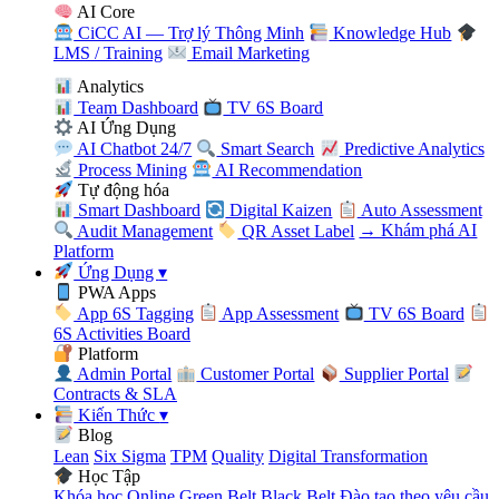
AI Core
CiCC AI — Trợ lý Thông Minh
Knowledge Hub
LMS / Training
Email Marketing
Analytics
Team Dashboard
TV 6S Board
AI Ứng Dụng
AI Chatbot 24/7
Smart Search
Predictive Analytics
Process Mining
AI Recommendation
Tự động hóa
Smart Dashboard
Digital Kaizen
Auto Assessment
Audit Management
QR Asset Label
→ Khám phá AI
Platform
Ứng Dụng
▾
PWA Apps
App 6S Tagging
App Assessment
TV 6S Board
6S Activities Board
Platform
Admin Portal
Customer Portal
Supplier Portal
Contracts & SLA
Kiến Thức
▾
Blog
Lean
Six Sigma
TPM
Quality
Digital Transformation
Học Tập
Khóa học Online
Green Belt
Black Belt
Đào tạo theo yêu cầu