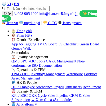
VI
/
EN
098 905 1920
info@lean.vn
Đăng nhập
Dùng
thử
lean.vn
ungdungai
|
CiCC
leansigmavn
Trang chủ
Phân Hệ
▾
Gemba Excellence
App 6S Tagging
TV 6S Board
5S Checklist
Kaizen Board
Gemba Walk
8+ modules
Quality Management
QMS
SPC
7QC Tools
CAPA Management
Non-
conformance
ISO Documentation
Operations & TPM
TPM / OEE
Inventory Management
Warehouse
Logistics
Asset Management
HR & People
HR / Employee
Attendance
Payroll
Timesheets
Recruitment
Strategy & CRM
KPI / BSC
OKR Cycle
Sales Pipeline
CRM & Sales
Subscription
→ Xem tất cả 45+ modules
AI Platform
▾