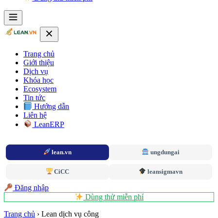
Trang chủ
Giới thiệu
Dịch vụ
Khóa học
Ecosystem
Tin tức
Hướng dẫn
Liên hệ
LeanERP
lean.vn
ungdungai
CiCC
leansigmavn
Đăng nhập
Dùng thử miễn phí
Trang chủ
›
Lean dịch vụ công