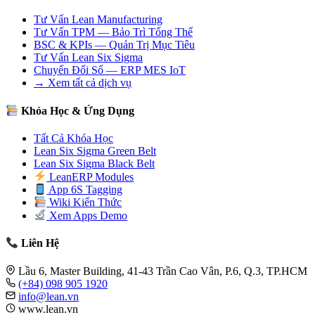
Tư Vấn Lean Manufacturing
Tư Vấn TPM — Bảo Trì Tổng Thể
BSC & KPIs — Quản Trị Mục Tiêu
Tư Vấn Lean Six Sigma
Chuyển Đổi Số — ERP MES IoT
→ Xem tất cả dịch vụ
Khóa Học & Ứng Dụng
Tất Cả Khóa Học
Lean Six Sigma Green Belt
Lean Six Sigma Black Belt
LeanERP Modules
App 6S Tagging
Wiki Kiến Thức
Xem Apps Demo
Liên Hệ
Lầu 6, Master Building, 41-43 Trần Cao Vân, P.6, Q.3, TP.HCM
(+84) 098 905 1920
info@lean.vn
www.lean.vn