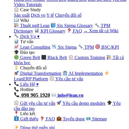
Video Tutorials
Case Study
Sản xuất
Dịch vụ
Y tế
Chuyển đổi số
Wiki
Thuật ngữ Lean
Six Sigma Glossary
TPM
Dictionary
KPI Glossary
FAQ
→ Xem tất cả Wiki
Dịch Vụ
▾
Tư vấn
Lean Consulting
Six Sigma
TPM
BSC/KPI
Đào tạo
Green Belt
Black Belt
Custom Training
Tất cả
khóa học
Chuyển đổi số
Digital Transformation
AI Implementation
LeanERP Platform
Yêu cầu tư vấn
Liên Hệ
▾
Hotline
098 905 1920
info@lean.vn
Gửi yêu cầu tư vấn
Yêu cầu demo modules
Yêu
cầu đào tạo
Liên kết
Giới thiệu
FAQ
Tuyển dụng
Sitemap
Dùng thử miễn phí