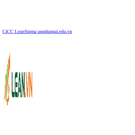
CiCC
LeanSigma
ungdungai
.
edu.vn