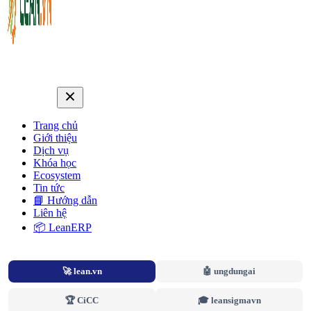
Trang chủ
Giới thiệu
Dịch vụ
Khóa học
Ecosystem
Tin tức
📘 Hướng dẫn
Liên hệ
📦 LeanERP
🚀 lean.vn
🤖 ungdungai
🏆 CiCC
🎓 leansigmavn