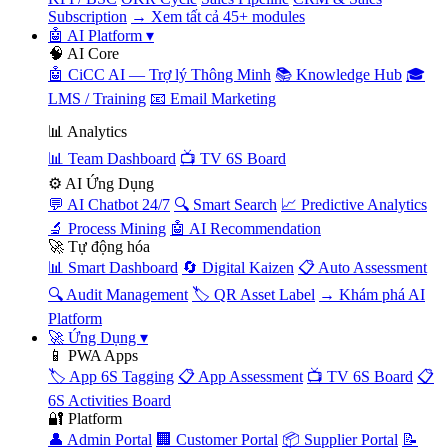
Subscription
→ Xem tất cả 45+ modules
🤖 AI Platform
▾
🧠 AI Core
🤖 CiCC AI — Trợ lý Thông Minh
📚 Knowledge Hub
🎓
LMS / Training
📧 Email Marketing
📊 Analytics
📊 Team Dashboard
📺 TV 6S Board
⚙️ AI Ứng Dụng
💬 AI Chatbot 24/7
🔍 Smart Search
📈 Predictive Analytics
🔬 Process Mining
🤖 AI Recommendation
🚀 Tự động hóa
📊 Smart Dashboard
🔄 Digital Kaizen
📋 Auto Assessment
🔍 Audit Management
🏷️ QR Asset Label
→ Khám phá AI
Platform
🚀 Ứng Dụng
▾
📱 PWA Apps
🏷️ App 6S Tagging
📋 App Assessment
📺 TV 6S Board
📋
6S Activities Board
🔐 Platform
👤 Admin Portal
🏢 Customer Portal
📦 Supplier Portal
📝