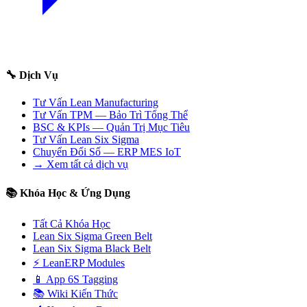
🔧 Dịch Vụ
Tư Vấn Lean Manufacturing
Tư Vấn TPM — Bảo Trì Tổng Thể
BSC & KPIs — Quản Trị Mục Tiêu
Tư Vấn Lean Six Sigma
Chuyển Đổi Số — ERP MES IoT
→ Xem tất cả dịch vụ
📚 Khóa Học & Ứng Dụng
Tất Cả Khóa Học
Lean Six Sigma Green Belt
Lean Six Sigma Black Belt
⚡ LeanERP Modules
📱 App 6S Tagging
📚 Wiki Kiến Thức