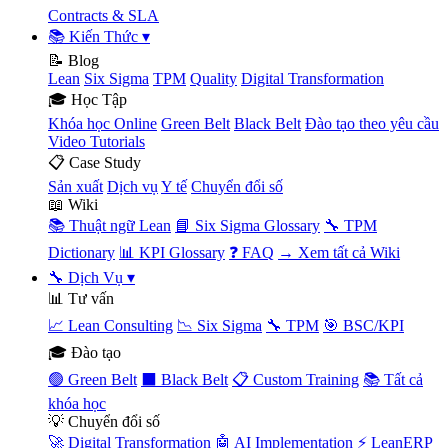
Contracts & SLA
📚 Kiến Thức
▾
📝 Blog
Lean
Six Sigma
TPM
Quality
Digital Transformation
🎓 Học Tập
Khóa học Online
Green Belt
Black Belt
Đào tạo theo yêu cầu
Video Tutorials
📋 Case Study
Sản xuất
Dịch vụ
Y tế
Chuyển đổi số
📖 Wiki
📚 Thuật ngữ Lean
📘 Six Sigma Glossary
🔧 TPM
Dictionary
📊 KPI Glossary
❓ FAQ
→ Xem tất cả Wiki
🔧 Dịch Vụ
▾
📊 Tư vấn
📈 Lean Consulting
📉 Six Sigma
🔧 TPM
🎯 BSC/KPI
🎓 Đào tạo
🟢 Green Belt
⬛ Black Belt
📋 Custom Training
📚 Tất cả
khóa học
💡 Chuyển đổi số
🚀 Digital Transformation
🤖 AI Implementation
⚡ LeanERP