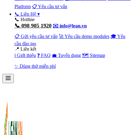
Platform
📋 Yêu cầu tư vấn
📞 Liên Hệ
▾
📞 Hotline
📞 098 905 1920
✉️ info@lean.vn
📋 Gửi yêu cầu tư vấn
🚀 Yêu cầu demo modules
🎓 Yêu
cầu đào tạo
📍 Liên kết
ℹ️ Giới thiệu
❓ FAQ
💼 Tuyển dụng
🗺️ Sitemap
✨ Dùng thử miễn phí