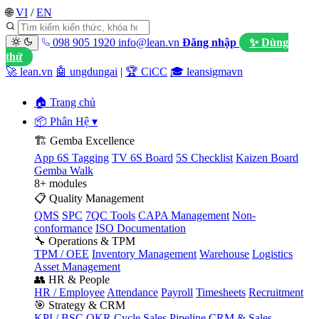
🌐
VI
/
EN
098 905 1920
info@lean.vn
Đăng nhập
✨ Dùng
thử
🚀 lean.vn
🤖 ungdungai
|
🏆 CiCC
🎓 leansigmavn
🏠 Trang chủ
📦 Phân Hệ
▾
🏗️ Gemba Excellence
App 6S Tagging
TV 6S Board
5S Checklist
Kaizen Board
Gemba Walk
8+ modules
📋 Quality Management
QMS
SPC
7QC Tools
CAPA Management
Non-
conformance
ISO Documentation
🔧 Operations & TPM
TPM / OEE
Inventory Management
Warehouse
Logistics
Asset Management
👥 HR & People
HR / Employee
Attendance
Payroll
Timesheets
Recruitment
🎯 Strategy & CRM
KPI / BSC
OKR Cycle
Sales Pipeline
CRM & Sales