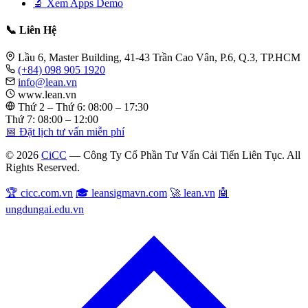
🔬 Xem Apps Demo
📞 Liên Hệ
Lầu 6, Master Building, 41-43 Trần Cao Vân, P.6, Q.3, TP.HCM
(+84) 098 905 1920
info@lean.vn
www.lean.vn
Thứ 2 – Thứ 6: 08:00 – 17:30
Thứ 7: 08:00 – 12:00
📅 Đặt lịch tư vấn miễn phí
© 2026
CiCC
— Công Ty Cổ Phần Tư Vấn Cải Tiến Liên Tục. All
Rights Reserved.
🏆 cicc.com.vn
🎓 leansigmavn.com
🚀 lean.vn
🤖
ungdungai.edu.vn