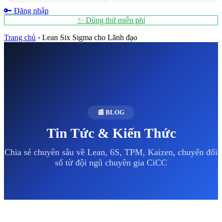
🔑 Đăng nhập
✨ Dùng thử miễn phí
Trang chủ
›
Lean Six Sigma cho Lãnh đạo
📰 BLOG
Tin Tức & Kiến Thức
Chia sẻ chuyên sâu về Lean, 6S, TPM, Kaizen, chuyển đổi
số từ đội ngũ chuyên gia CiCC