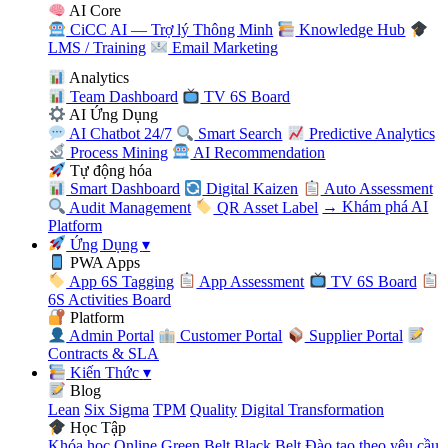
AI Core
CiCC AI — Trợ lý Thông Minh
Knowledge Hub
LMS / Training
Email Marketing
Analytics
Team Dashboard
TV 6S Board
AI Ứng Dụng
AI Chatbot 24/7
Smart Search
Predictive Analytics
Process Mining
AI Recommendation
Tự động hóa
Smart Dashboard
Digital Kaizen
Auto Assessment
Audit Management
QR Asset Label
→ Khám phá AI
Platform
Ứng Dụng
▾
PWA Apps
App 6S Tagging
App Assessment
TV 6S Board
6S Activities Board
Platform
Admin Portal
Customer Portal
Supplier Portal
Contracts & SLA
Kiến Thức
▾
Blog
Lean
Six Sigma
TPM
Quality
Digital Transformation
Học Tập
Khóa học Online
Green Belt
Black Belt
Đào tạo theo yêu cầu