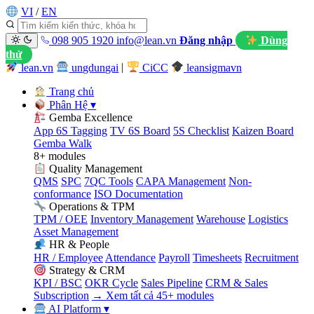
VI
/
EN
098 905 1920
info@lean.vn
Đăng nhập
Dùng
thử
lean.vn
ungdungai
|
CiCC
leansigmavn
Trang chủ
Phân Hệ
▾
Gemba Excellence
App 6S Tagging
TV 6S Board
5S Checklist
Kaizen Board
Gemba Walk
8+ modules
Quality Management
QMS
SPC
7QC Tools
CAPA Management
Non-
conformance
ISO Documentation
Operations & TPM
TPM / OEE
Inventory Management
Warehouse
Logistics
Asset Management
HR & People
HR / Employee
Attendance
Payroll
Timesheets
Recruitment
Strategy & CRM
KPI / BSC
OKR Cycle
Sales Pipeline
CRM & Sales
Subscription
→ Xem tất cả 45+ modules
AI Platform
▾