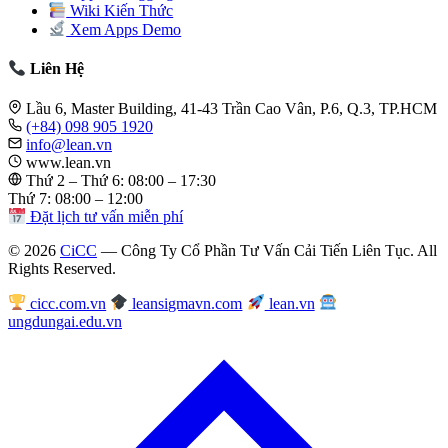
Wiki Kiến Thức
Xem Apps Demo
Liên Hệ
Lầu 6, Master Building, 41-43 Trần Cao Vân, P.6, Q.3, TP.HCM
(+84) 098 905 1920
info@lean.vn
www.lean.vn
Thứ 2 – Thứ 6: 08:00 – 17:30
Thứ 7: 08:00 – 12:00
Đặt lịch tư vấn miễn phí
© 2026
CiCC
— Công Ty Cổ Phần Tư Vấn Cải Tiến Liên Tục. All
Rights Reserved.
cicc.com.vn
leansigmavn.com
lean.vn
ungdungai.edu.vn