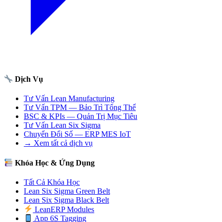
Dịch Vụ
Tư Vấn Lean Manufacturing
Tư Vấn TPM — Bảo Trì Tổng Thể
BSC & KPIs — Quản Trị Mục Tiêu
Tư Vấn Lean Six Sigma
Chuyển Đổi Số — ERP MES IoT
→ Xem tất cả dịch vụ
Khóa Học & Ứng Dụng
Tất Cả Khóa Học
Lean Six Sigma Green Belt
Lean Six Sigma Black Belt
LeanERP Modules
App 6S Tagging