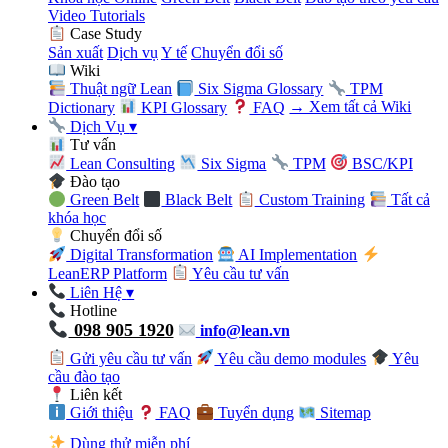
Video Tutorials
Case Study
Sản xuất
Dịch vụ
Y tế
Chuyển đổi số
Wiki
Thuật ngữ Lean
Six Sigma Glossary
TPM
Dictionary
KPI Glossary
FAQ
→ Xem tất cả Wiki
Dịch Vụ
▾
Tư vấn
Lean Consulting
Six Sigma
TPM
BSC/KPI
Đào tạo
Green Belt
Black Belt
Custom Training
Tất cả
khóa học
Chuyển đổi số
Digital Transformation
AI Implementation
LeanERP Platform
Yêu cầu tư vấn
Liên Hệ
▾
Hotline
098 905 1920
info@lean.vn
Gửi yêu cầu tư vấn
Yêu cầu demo modules
Yêu
cầu đào tạo
Liên kết
Giới thiệu
FAQ
Tuyển dụng
Sitemap
Dùng thử miễn phí