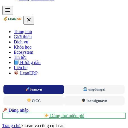
Trang chủ
Giới thiệu
Dịch vụ
Khóa học
Ecosystem
Tin tức
Hướng dẫn
Liên hệ
LeanERP
lean.vn
ungdungai
CiCC
leansigmavn
Đăng nhập
Dùng thử miễn phí
Trang chủ
›
Lean và công cụ Lean