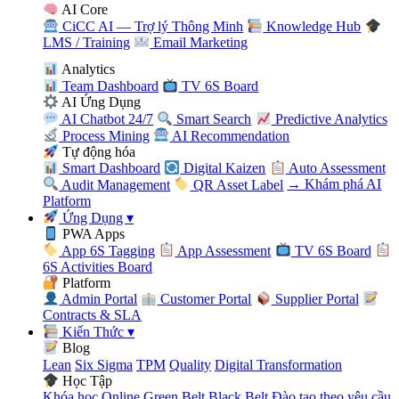
AI Core
CiCC AI — Trợ lý Thông Minh
Knowledge Hub
LMS / Training
Email Marketing
Analytics
Team Dashboard
TV 6S Board
AI Ứng Dụng
AI Chatbot 24/7
Smart Search
Predictive Analytics
Process Mining
AI Recommendation
Tự động hóa
Smart Dashboard
Digital Kaizen
Auto Assessment
Audit Management
QR Asset Label
→ Khám phá AI
Platform
Ứng Dụng
▾
PWA Apps
App 6S Tagging
App Assessment
TV 6S Board
6S Activities Board
Platform
Admin Portal
Customer Portal
Supplier Portal
Contracts & SLA
Kiến Thức
▾
Blog
Lean
Six Sigma
TPM
Quality
Digital Transformation
Học Tập
Khóa học Online
Green Belt
Black Belt
Đào tạo theo yêu cầu