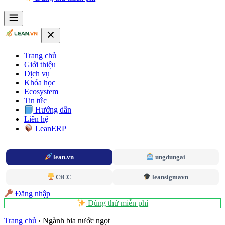
Trang chủ
Giới thiệu
Dịch vụ
Khóa học
Ecosystem
Tin tức
Hướng dẫn
Liên hệ
LeanERP
lean.vn
ungdungai
CiCC
leansigmavn
Đăng nhập
Dùng thử miễn phí
Trang chủ
›
Ngành bia nước ngọt