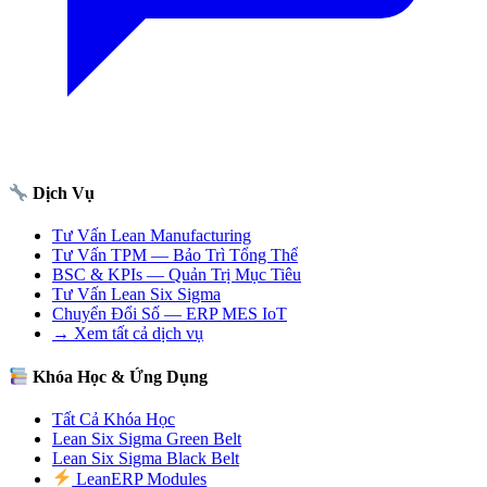
Dịch Vụ
Tư Vấn Lean Manufacturing
Tư Vấn TPM — Bảo Trì Tổng Thể
BSC & KPIs — Quản Trị Mục Tiêu
Tư Vấn Lean Six Sigma
Chuyển Đổi Số — ERP MES IoT
→ Xem tất cả dịch vụ
Khóa Học & Ứng Dụng
Tất Cả Khóa Học
Lean Six Sigma Green Belt
Lean Six Sigma Black Belt
LeanERP Modules