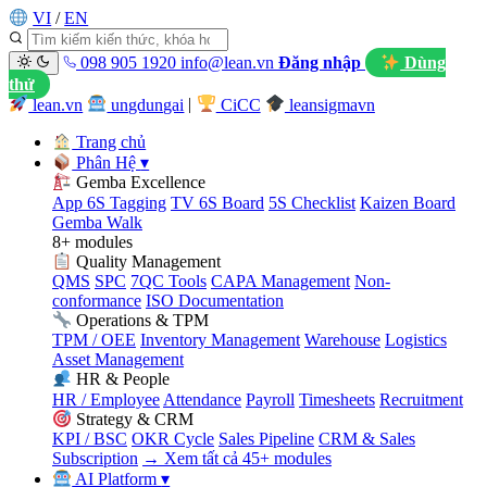
VI
/
EN
098 905 1920
info@lean.vn
Đăng nhập
Dùng
thử
lean.vn
ungdungai
|
CiCC
leansigmavn
Trang chủ
Phân Hệ
▾
Gemba Excellence
App 6S Tagging
TV 6S Board
5S Checklist
Kaizen Board
Gemba Walk
8+ modules
Quality Management
QMS
SPC
7QC Tools
CAPA Management
Non-
conformance
ISO Documentation
Operations & TPM
TPM / OEE
Inventory Management
Warehouse
Logistics
Asset Management
HR & People
HR / Employee
Attendance
Payroll
Timesheets
Recruitment
Strategy & CRM
KPI / BSC
OKR Cycle
Sales Pipeline
CRM & Sales
Subscription
→ Xem tất cả 45+ modules
AI Platform
▾