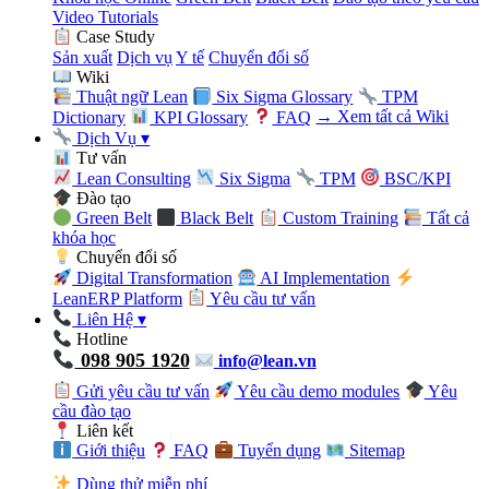
Video Tutorials
Case Study
Sản xuất
Dịch vụ
Y tế
Chuyển đổi số
Wiki
Thuật ngữ Lean
Six Sigma Glossary
TPM
Dictionary
KPI Glossary
FAQ
→ Xem tất cả Wiki
Dịch Vụ
▾
Tư vấn
Lean Consulting
Six Sigma
TPM
BSC/KPI
Đào tạo
Green Belt
Black Belt
Custom Training
Tất cả
khóa học
Chuyển đổi số
Digital Transformation
AI Implementation
LeanERP Platform
Yêu cầu tư vấn
Liên Hệ
▾
Hotline
098 905 1920
info@lean.vn
Gửi yêu cầu tư vấn
Yêu cầu demo modules
Yêu
cầu đào tạo
Liên kết
Giới thiệu
FAQ
Tuyển dụng
Sitemap
Dùng thử miễn phí