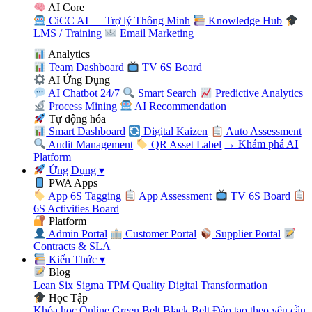
AI Core
CiCC AI — Trợ lý Thông Minh
Knowledge Hub
LMS / Training
Email Marketing
Analytics
Team Dashboard
TV 6S Board
AI Ứng Dụng
AI Chatbot 24/7
Smart Search
Predictive Analytics
Process Mining
AI Recommendation
Tự động hóa
Smart Dashboard
Digital Kaizen
Auto Assessment
Audit Management
QR Asset Label
→ Khám phá AI
Platform
Ứng Dụng
▾
PWA Apps
App 6S Tagging
App Assessment
TV 6S Board
6S Activities Board
Platform
Admin Portal
Customer Portal
Supplier Portal
Contracts & SLA
Kiến Thức
▾
Blog
Lean
Six Sigma
TPM
Quality
Digital Transformation
Học Tập
Khóa học Online
Green Belt
Black Belt
Đào tạo theo yêu cầu