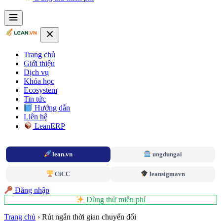
Trang chủ
Giới thiệu
Dịch vụ
Khóa học
Ecosystem
Tin tức
Hướng dẫn
Liên hệ
LeanERP
lean.vn
ungdungai
CiCC
leansigmavn
Đăng nhập
Dùng thử miễn phí
Trang chủ
›
Rút ngắn thời gian chuyển đổi