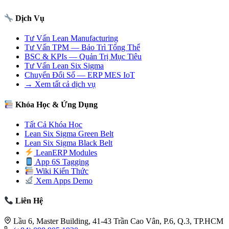
Dịch Vụ
Tư Vấn Lean Manufacturing
Tư Vấn TPM — Bảo Trì Tổng Thể
BSC & KPIs — Quản Trị Mục Tiêu
Tư Vấn Lean Six Sigma
Chuyển Đổi Số — ERP MES IoT
→ Xem tất cả dịch vụ
Khóa Học & Ứng Dụng
Tất Cả Khóa Học
Lean Six Sigma Green Belt
Lean Six Sigma Black Belt
LeanERP Modules
App 6S Tagging
Wiki Kiến Thức
Xem Apps Demo
Liên Hệ
Lầu 6, Master Building, 41-43 Trần Cao Vân, P.6, Q.3, TP.HCM