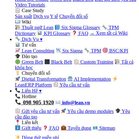
Video Tutorials
Case Study
Sản xuất
Dịch vụ
Y tế
Chuyển đổi số
Wiki
Thuật ngữ Lean
Six Sigma Glossary
TPM
Dictionary
KPI Glossary
FAQ
→ Xem tất cả Wiki
Dịch Vụ
▾
Tư vấn
Lean Consulting
Six Sigma
TPM
BSC/KPI
Đào tạo
Green Belt
Black Belt
Custom Training
Tất cả
khóa học
Chuyển đổi số
Digital Transformation
AI Implementation
LeanERP Platform
Yêu cầu tư vấn
Liên Hệ
▾
Hotline
098 905 1920
info@lean.vn
Gửi yêu cầu tư vấn
Yêu cầu demo modules
Yêu
cầu đào tạo
Liên kết
Giới thiệu
FAQ
Tuyển dụng
Sitemap
Dùng thử miễn phí