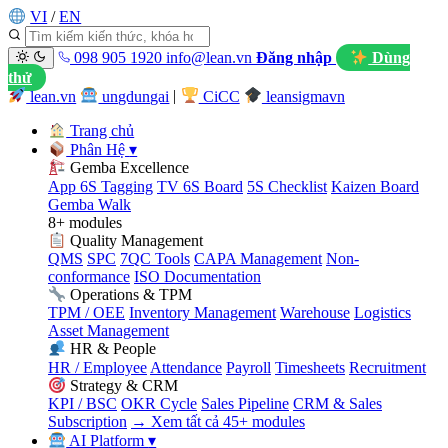
VI
/
EN
098 905 1920
info@lean.vn
Đăng nhập
Dùng
thử
lean.vn
ungdungai
|
CiCC
leansigmavn
Trang chủ
Phân Hệ
▾
Gemba Excellence
App 6S Tagging
TV 6S Board
5S Checklist
Kaizen Board
Gemba Walk
8+ modules
Quality Management
QMS
SPC
7QC Tools
CAPA Management
Non-
conformance
ISO Documentation
Operations & TPM
TPM / OEE
Inventory Management
Warehouse
Logistics
Asset Management
HR & People
HR / Employee
Attendance
Payroll
Timesheets
Recruitment
Strategy & CRM
KPI / BSC
OKR Cycle
Sales Pipeline
CRM & Sales
Subscription
→ Xem tất cả 45+ modules
AI Platform
▾