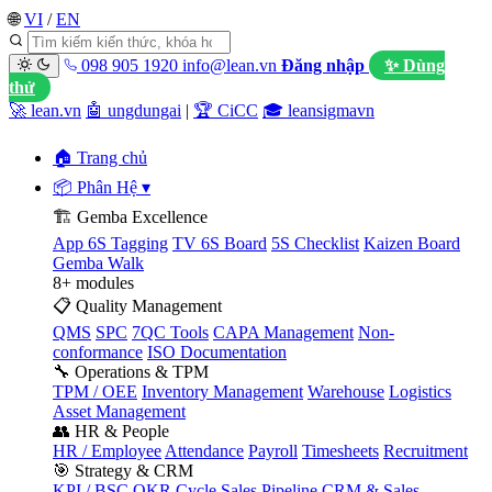
🌐
VI
/
EN
098 905 1920
info@lean.vn
Đăng nhập
✨ Dùng
thử
🚀 lean.vn
🤖 ungdungai
|
🏆 CiCC
🎓 leansigmavn
🏠 Trang chủ
📦 Phân Hệ
▾
🏗️ Gemba Excellence
App 6S Tagging
TV 6S Board
5S Checklist
Kaizen Board
Gemba Walk
8+ modules
📋 Quality Management
QMS
SPC
7QC Tools
CAPA Management
Non-
conformance
ISO Documentation
🔧 Operations & TPM
TPM / OEE
Inventory Management
Warehouse
Logistics
Asset Management
👥 HR & People
HR / Employee
Attendance
Payroll
Timesheets
Recruitment
🎯 Strategy & CRM
KPI / BSC
OKR Cycle
Sales Pipeline
CRM & Sales