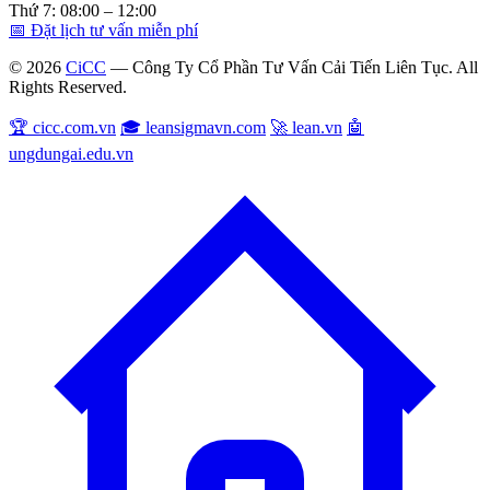
Thứ 7: 08:00 – 12:00
📅 Đặt lịch tư vấn miễn phí
© 2026
CiCC
— Công Ty Cổ Phần Tư Vấn Cải Tiến Liên Tục. All
Rights Reserved.
🏆 cicc.com.vn
🎓 leansigmavn.com
🚀 lean.vn
🤖
ungdungai.edu.vn