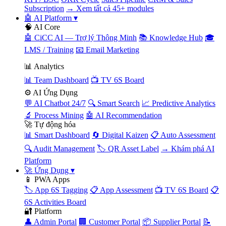
Subscription
→ Xem tất cả 45+ modules
🤖 AI Platform
▾
🧠 AI Core
🤖 CiCC AI — Trợ lý Thông Minh
📚 Knowledge Hub
🎓
LMS / Training
📧 Email Marketing
📊 Analytics
📊 Team Dashboard
📺 TV 6S Board
⚙️ AI Ứng Dụng
💬 AI Chatbot 24/7
🔍 Smart Search
📈 Predictive Analytics
🔬 Process Mining
🤖 AI Recommendation
🚀 Tự động hóa
📊 Smart Dashboard
🔄 Digital Kaizen
📋 Auto Assessment
🔍 Audit Management
🏷️ QR Asset Label
→ Khám phá AI
Platform
🚀 Ứng Dụng
▾
📱 PWA Apps
🏷️ App 6S Tagging
📋 App Assessment
📺 TV 6S Board
📋
6S Activities Board
🔐 Platform
👤 Admin Portal
🏢 Customer Portal
📦 Supplier Portal
📝