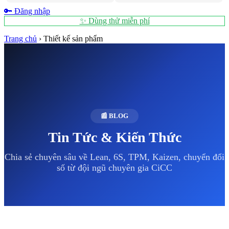
🔑 Đăng nhập
✨ Dùng thử miễn phí
Trang chủ
›
Thiết kế sản phẩm
📰 BLOG
Tin Tức & Kiến Thức
Chia sẻ chuyên sâu về Lean, 6S, TPM, Kaizen, chuyển đổi
số từ đội ngũ chuyên gia CiCC