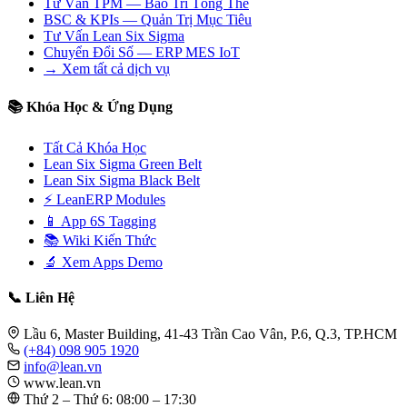
Tư Vấn TPM — Bảo Trì Tổng Thể
BSC & KPIs — Quản Trị Mục Tiêu
Tư Vấn Lean Six Sigma
Chuyển Đổi Số — ERP MES IoT
→ Xem tất cả dịch vụ
📚 Khóa Học & Ứng Dụng
Tất Cả Khóa Học
Lean Six Sigma Green Belt
Lean Six Sigma Black Belt
⚡ LeanERP Modules
📱 App 6S Tagging
📚 Wiki Kiến Thức
🔬 Xem Apps Demo
📞 Liên Hệ
Lầu 6, Master Building, 41-43 Trần Cao Vân, P.6, Q.3, TP.HCM
(+84) 098 905 1920
info@lean.vn
www.lean.vn
Thứ 2 – Thứ 6: 08:00 – 17:30