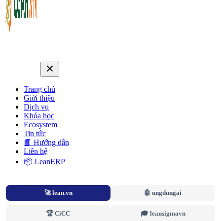
Trang chủ
Giới thiệu
Dịch vụ
Khóa học
Ecosystem
Tin tức
📘 Hướng dẫn
Liên hệ
📦 LeanERP
🚀 lean.vn
🤖 ungdungai
🏆 CiCC
🎓 leansigmavn