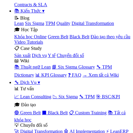
Contracts & SLA
📚 Kiến Thức
▾
📝 Blog
Lean
Six Sigma
TPM
Quality
Digital Transformation
🎓 Học Tập
Khóa học Online
Green Belt
Black Belt
Đào tạo theo yêu cầu
Video Tutorials
📋 Case Study
Sản xuất
Dịch vụ
Y tế
Chuyển đổi số
📖 Wiki
📚 Thuật ngữ Lean
📘 Six Sigma Glossary
🔧 TPM
Dictionary
📊 KPI Glossary
❓ FAQ
→ Xem tất cả Wiki
🔧 Dịch Vụ
▾
📊 Tư vấn
📈 Lean Consulting
📉 Six Sigma
🔧 TPM
🎯 BSC/KPI
🎓 Đào tạo
🟢 Green Belt
⬛ Black Belt
📋 Custom Training
📚 Tất cả
khóa học
💡 Chuyển đổi số
🚀 Digital Transformation
🤖 AI Implementation
⚡ LeanERP