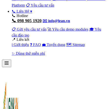
Platform
📋 Yêu cầu tư vấn
📞 Liên Hệ
▾
📞 Hotline
📞 098 905 1920
✉️ info@lean.vn
📋 Gửi yêu cầu tư vấn
🚀 Yêu cầu demo modules
🎓 Yêu
cầu đào tạo
📍 Liên kết
ℹ️ Giới thiệu
❓ FAQ
💼 Tuyển dụng
🗺️ Sitemap
✨ Dùng thử miễn phí