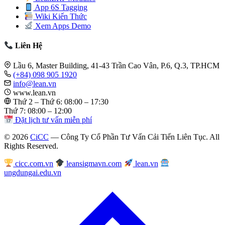
App 6S Tagging
Wiki Kiến Thức
Xem Apps Demo
Liên Hệ
Lầu 6, Master Building, 41-43 Trần Cao Vân, P.6, Q.3, TP.HCM
(+84) 098 905 1920
info@lean.vn
www.lean.vn
Thứ 2 – Thứ 6: 08:00 – 17:30
Thứ 7: 08:00 – 12:00
Đặt lịch tư vấn miễn phí
© 2026
CiCC
— Công Ty Cổ Phần Tư Vấn Cải Tiến Liên Tục. All
Rights Reserved.
cicc.com.vn
leansigmavn.com
lean.vn
ungdungai.edu.vn