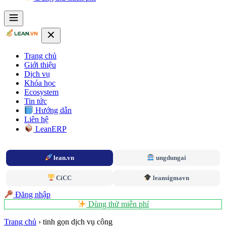
Trang chủ
Giới thiệu
Dịch vụ
Khóa học
Ecosystem
Tin tức
Hướng dẫn
Liên hệ
LeanERP
lean.vn
ungdungai
CiCC
leansigmavn
Đăng nhập
Dùng thử miễn phí
Trang chủ
›
tinh gọn dịch vụ công