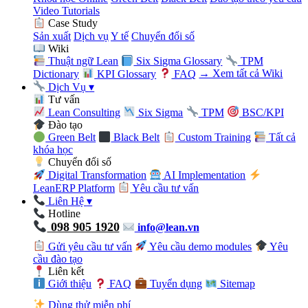
Video Tutorials
Case Study
Sản xuất
Dịch vụ
Y tế
Chuyển đổi số
Wiki
Thuật ngữ Lean
Six Sigma Glossary
TPM
Dictionary
KPI Glossary
FAQ
→ Xem tất cả Wiki
Dịch Vụ
▾
Tư vấn
Lean Consulting
Six Sigma
TPM
BSC/KPI
Đào tạo
Green Belt
Black Belt
Custom Training
Tất cả
khóa học
Chuyển đổi số
Digital Transformation
AI Implementation
LeanERP Platform
Yêu cầu tư vấn
Liên Hệ
▾
Hotline
098 905 1920
info@lean.vn
Gửi yêu cầu tư vấn
Yêu cầu demo modules
Yêu
cầu đào tạo
Liên kết
Giới thiệu
FAQ
Tuyển dụng
Sitemap
Dùng thử miễn phí