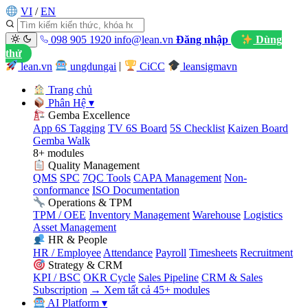
VI
/
EN
098 905 1920
info@lean.vn
Đăng nhập
Dùng
thử
lean.vn
ungdungai
|
CiCC
leansigmavn
Trang chủ
Phân Hệ
▾
Gemba Excellence
App 6S Tagging
TV 6S Board
5S Checklist
Kaizen Board
Gemba Walk
8+ modules
Quality Management
QMS
SPC
7QC Tools
CAPA Management
Non-
conformance
ISO Documentation
Operations & TPM
TPM / OEE
Inventory Management
Warehouse
Logistics
Asset Management
HR & People
HR / Employee
Attendance
Payroll
Timesheets
Recruitment
Strategy & CRM
KPI / BSC
OKR Cycle
Sales Pipeline
CRM & Sales
Subscription
→ Xem tất cả 45+ modules
AI Platform
▾