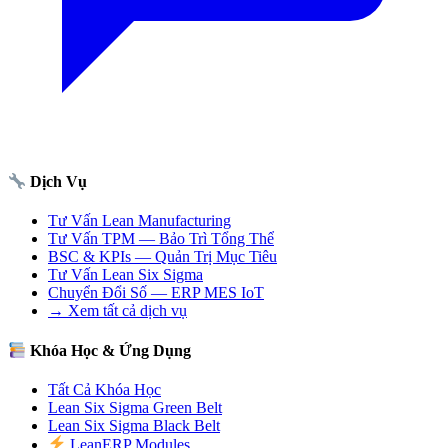
Dịch Vụ
Tư Vấn Lean Manufacturing
Tư Vấn TPM — Bảo Trì Tổng Thể
BSC & KPIs — Quản Trị Mục Tiêu
Tư Vấn Lean Six Sigma
Chuyển Đổi Số — ERP MES IoT
→ Xem tất cả dịch vụ
Khóa Học & Ứng Dụng
Tất Cả Khóa Học
Lean Six Sigma Green Belt
Lean Six Sigma Black Belt
LeanERP Modules