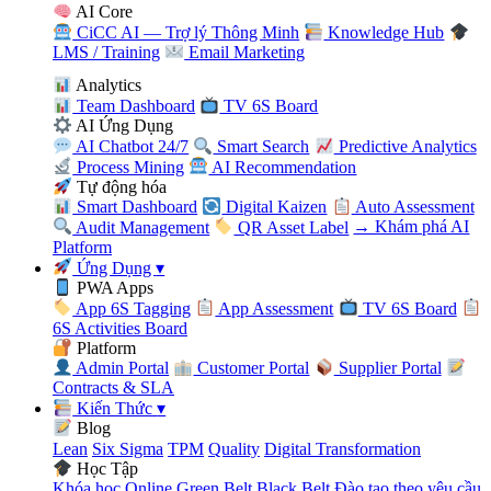
AI Core
CiCC AI — Trợ lý Thông Minh
Knowledge Hub
LMS / Training
Email Marketing
Analytics
Team Dashboard
TV 6S Board
AI Ứng Dụng
AI Chatbot 24/7
Smart Search
Predictive Analytics
Process Mining
AI Recommendation
Tự động hóa
Smart Dashboard
Digital Kaizen
Auto Assessment
Audit Management
QR Asset Label
→ Khám phá AI
Platform
Ứng Dụng
▾
PWA Apps
App 6S Tagging
App Assessment
TV 6S Board
6S Activities Board
Platform
Admin Portal
Customer Portal
Supplier Portal
Contracts & SLA
Kiến Thức
▾
Blog
Lean
Six Sigma
TPM
Quality
Digital Transformation
Học Tập
Khóa học Online
Green Belt
Black Belt
Đào tạo theo yêu cầu