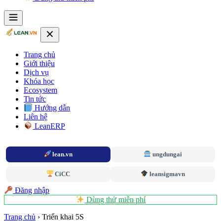
Trang chủ
Giới thiệu
Dịch vụ
Khóa học
Ecosystem
Tin tức
Hướng dẫn
Liên hệ
LeanERP
lean.vn
ungdungai
CiCC
leansigmavn
Đăng nhập
Dùng thử miễn phí
Trang chủ
›
Triển khai 5S