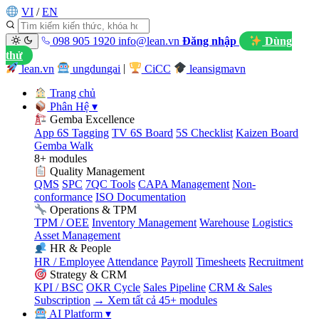
VI
/
EN
098 905 1920
info@lean.vn
Đăng nhập
Dùng
thử
lean.vn
ungdungai
|
CiCC
leansigmavn
Trang chủ
Phân Hệ
▾
Gemba Excellence
App 6S Tagging
TV 6S Board
5S Checklist
Kaizen Board
Gemba Walk
8+ modules
Quality Management
QMS
SPC
7QC Tools
CAPA Management
Non-
conformance
ISO Documentation
Operations & TPM
TPM / OEE
Inventory Management
Warehouse
Logistics
Asset Management
HR & People
HR / Employee
Attendance
Payroll
Timesheets
Recruitment
Strategy & CRM
KPI / BSC
OKR Cycle
Sales Pipeline
CRM & Sales
Subscription
→ Xem tất cả 45+ modules
AI Platform
▾