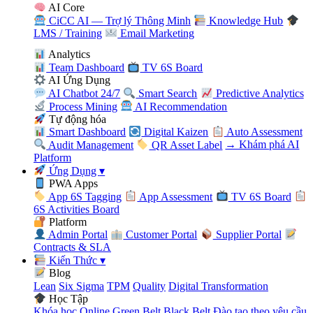
AI Core
CiCC AI — Trợ lý Thông Minh
Knowledge Hub
LMS / Training
Email Marketing
Analytics
Team Dashboard
TV 6S Board
AI Ứng Dụng
AI Chatbot 24/7
Smart Search
Predictive Analytics
Process Mining
AI Recommendation
Tự động hóa
Smart Dashboard
Digital Kaizen
Auto Assessment
Audit Management
QR Asset Label
→ Khám phá AI
Platform
Ứng Dụng
▾
PWA Apps
App 6S Tagging
App Assessment
TV 6S Board
6S Activities Board
Platform
Admin Portal
Customer Portal
Supplier Portal
Contracts & SLA
Kiến Thức
▾
Blog
Lean
Six Sigma
TPM
Quality
Digital Transformation
Học Tập
Khóa học Online
Green Belt
Black Belt
Đào tạo theo yêu cầu