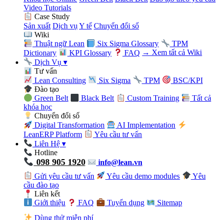
Video Tutorials
Case Study
Sản xuất
Dịch vụ
Y tế
Chuyển đổi số
Wiki
Thuật ngữ Lean
Six Sigma Glossary
TPM
Dictionary
KPI Glossary
FAQ
→ Xem tất cả Wiki
Dịch Vụ
▾
Tư vấn
Lean Consulting
Six Sigma
TPM
BSC/KPI
Đào tạo
Green Belt
Black Belt
Custom Training
Tất cả
khóa học
Chuyển đổi số
Digital Transformation
AI Implementation
LeanERP Platform
Yêu cầu tư vấn
Liên Hệ
▾
Hotline
098 905 1920
info@lean.vn
Gửi yêu cầu tư vấn
Yêu cầu demo modules
Yêu
cầu đào tạo
Liên kết
Giới thiệu
FAQ
Tuyển dụng
Sitemap
Dùng thử miễn phí