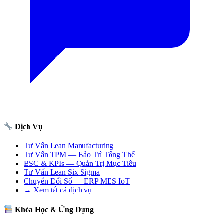
Dịch Vụ
Tư Vấn Lean Manufacturing
Tư Vấn TPM — Bảo Trì Tổng Thể
BSC & KPIs — Quản Trị Mục Tiêu
Tư Vấn Lean Six Sigma
Chuyển Đổi Số — ERP MES IoT
→ Xem tất cả dịch vụ
Khóa Học & Ứng Dụng