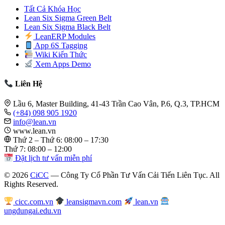
Tất Cả Khóa Học
Lean Six Sigma Green Belt
Lean Six Sigma Black Belt
LeanERP Modules
App 6S Tagging
Wiki Kiến Thức
Xem Apps Demo
Liên Hệ
Lầu 6, Master Building, 41-43 Trần Cao Vân, P.6, Q.3, TP.HCM
(+84) 098 905 1920
info@lean.vn
www.lean.vn
Thứ 2 – Thứ 6: 08:00 – 17:30
Thứ 7: 08:00 – 12:00
Đặt lịch tư vấn miễn phí
© 2026
CiCC
— Công Ty Cổ Phần Tư Vấn Cải Tiến Liên Tục. All
Rights Reserved.
cicc.com.vn
leansigmavn.com
lean.vn
ungdungai.edu.vn