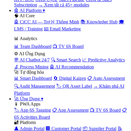
Subscription
→ Xem tất cả 45+ modules
🤖 AI Platform
▾
🧠 AI Core
🤖 CiCC AI — Trợ lý Thông Minh
📚 Knowledge Hub
🎓
LMS / Training
📧 Email Marketing
📊 Analytics
📊 Team Dashboard
📺 TV 6S Board
⚙️ AI Ứng Dụng
💬 AI Chatbot 24/7
🔍 Smart Search
📈 Predictive Analytics
🔬 Process Mining
🤖 AI Recommendation
🚀 Tự động hóa
📊 Smart Dashboard
🔄 Digital Kaizen
📋 Auto Assessment
🔍 Audit Management
🏷️ QR Asset Label
→ Khám phá AI
Platform
🚀 Ứng Dụng
▾
📱 PWA Apps
🏷️ App 6S Tagging
📋 App Assessment
📺 TV 6S Board
📋
6S Activities Board
🔐 Platform
👤 Admin Portal
🏢 Customer Portal
📦 Supplier Portal
📝