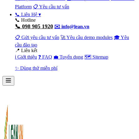
Platform
📋 Yêu cầu tư vấn
📞 Liên Hệ
▾
📞 Hotline
📞 098 905 1920
✉️ info@lean.vn
📋 Gửi yêu cầu tư vấn
🚀 Yêu cầu demo modules
🎓 Yêu
cầu đào tạo
📍 Liên kết
ℹ️ Giới thiệu
❓ FAQ
💼 Tuyển dụng
🗺️ Sitemap
✨ Dùng thử miễn phí