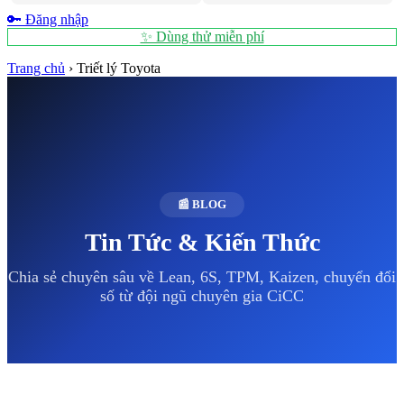
🔑 Đăng nhập
✨ Dùng thử miễn phí
Trang chủ
›
Triết lý Toyota
📰 BLOG
Tin Tức & Kiến Thức
Chia sẻ chuyên sâu về Lean, 6S, TPM, Kaizen, chuyển đổi
số từ đội ngũ chuyên gia CiCC