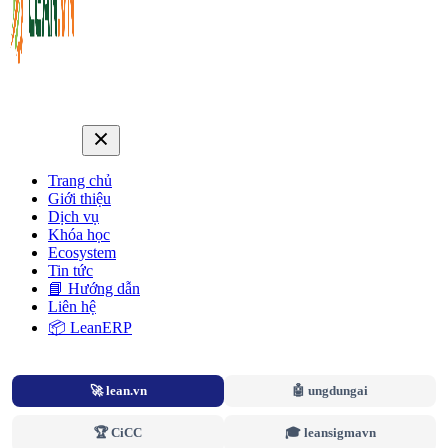
Trang chủ
Giới thiệu
Dịch vụ
Khóa học
Ecosystem
Tin tức
📘 Hướng dẫn
Liên hệ
📦 LeanERP
🚀 lean.vn
🤖 ungdungai
🏆 CiCC
🎓 leansigmavn