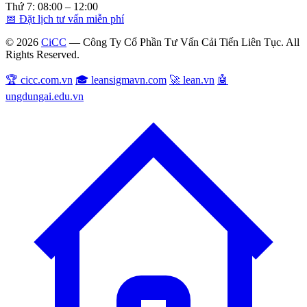
Thứ 7: 08:00 – 12:00
📅 Đặt lịch tư vấn miễn phí
© 2026
CiCC
— Công Ty Cổ Phần Tư Vấn Cải Tiến Liên Tục. All
Rights Reserved.
🏆 cicc.com.vn
🎓 leansigmavn.com
🚀 lean.vn
🤖
ungdungai.edu.vn