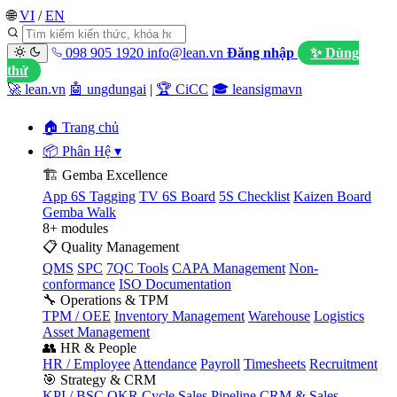
🌐
VI
/
EN
098 905 1920
info@lean.vn
Đăng nhập
✨ Dùng
thử
🚀 lean.vn
🤖 ungdungai
|
🏆 CiCC
🎓 leansigmavn
🏠 Trang chủ
📦 Phân Hệ
▾
🏗️ Gemba Excellence
App 6S Tagging
TV 6S Board
5S Checklist
Kaizen Board
Gemba Walk
8+ modules
📋 Quality Management
QMS
SPC
7QC Tools
CAPA Management
Non-
conformance
ISO Documentation
🔧 Operations & TPM
TPM / OEE
Inventory Management
Warehouse
Logistics
Asset Management
👥 HR & People
HR / Employee
Attendance
Payroll
Timesheets
Recruitment
🎯 Strategy & CRM
KPI / BSC
OKR Cycle
Sales Pipeline
CRM & Sales