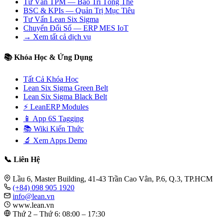
Tư Vấn TPM — Bảo Trì Tổng Thể
BSC & KPIs — Quản Trị Mục Tiêu
Tư Vấn Lean Six Sigma
Chuyển Đổi Số — ERP MES IoT
→ Xem tất cả dịch vụ
📚 Khóa Học & Ứng Dụng
Tất Cả Khóa Học
Lean Six Sigma Green Belt
Lean Six Sigma Black Belt
⚡ LeanERP Modules
📱 App 6S Tagging
📚 Wiki Kiến Thức
🔬 Xem Apps Demo
📞 Liên Hệ
Lầu 6, Master Building, 41-43 Trần Cao Vân, P.6, Q.3, TP.HCM
(+84) 098 905 1920
info@lean.vn
www.lean.vn
Thứ 2 – Thứ 6: 08:00 – 17:30