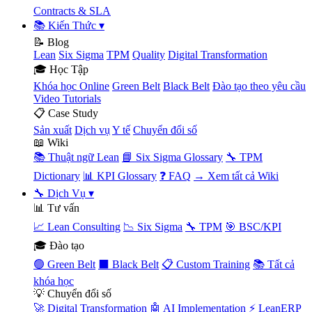
Contracts & SLA
📚 Kiến Thức
▾
📝 Blog
Lean
Six Sigma
TPM
Quality
Digital Transformation
🎓 Học Tập
Khóa học Online
Green Belt
Black Belt
Đào tạo theo yêu cầu
Video Tutorials
📋 Case Study
Sản xuất
Dịch vụ
Y tế
Chuyển đổi số
📖 Wiki
📚 Thuật ngữ Lean
📘 Six Sigma Glossary
🔧 TPM
Dictionary
📊 KPI Glossary
❓ FAQ
→ Xem tất cả Wiki
🔧 Dịch Vụ
▾
📊 Tư vấn
📈 Lean Consulting
📉 Six Sigma
🔧 TPM
🎯 BSC/KPI
🎓 Đào tạo
🟢 Green Belt
⬛ Black Belt
📋 Custom Training
📚 Tất cả
khóa học
💡 Chuyển đổi số
🚀 Digital Transformation
🤖 AI Implementation
⚡ LeanERP