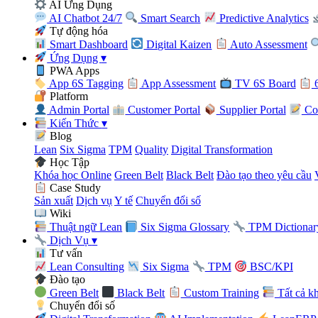
AI Ứng Dụng
AI Chatbot 24/7
Smart Search
Predictive Analytics
Tự động hóa
Smart Dashboard
Digital Kaizen
Auto Assessment
Ứng Dụng
▾
PWA Apps
App 6S Tagging
App Assessment
TV 6S Board
6
Platform
Admin Portal
Customer Portal
Supplier Portal
Con
Kiến Thức
▾
Blog
Lean
Six Sigma
TPM
Quality
Digital Transformation
Học Tập
Khóa học Online
Green Belt
Black Belt
Đào tạo theo yêu cầu
Case Study
Sản xuất
Dịch vụ
Y tế
Chuyển đổi số
Wiki
Thuật ngữ Lean
Six Sigma Glossary
TPM Dictionar
Dịch Vụ
▾
Tư vấn
Lean Consulting
Six Sigma
TPM
BSC/KPI
Đào tạo
Green Belt
Black Belt
Custom Training
Tất cả k
Chuyển đổi số