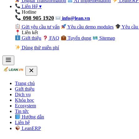
Digital Transformation
AI Implementation
LeanERP 
Liên Hệ
▾
Hotline
098 905 1920
info@lean.vn
Gửi yêu cầu tư vấn
Yêu cầu demo modules
Yêu cầu 
Liên kết
Giới thiệu
FAQ
Tuyển dụng
Sitemap
Dùng thử miễn phí
Trang chủ
Giới thiệu
Dịch vụ
Khóa học
Ecosystem
Tin tức
Hướng dẫn
Liên hệ
LeanERP