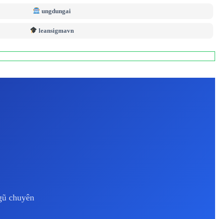
ungdungai
leansigmavn
ngũ chuyên