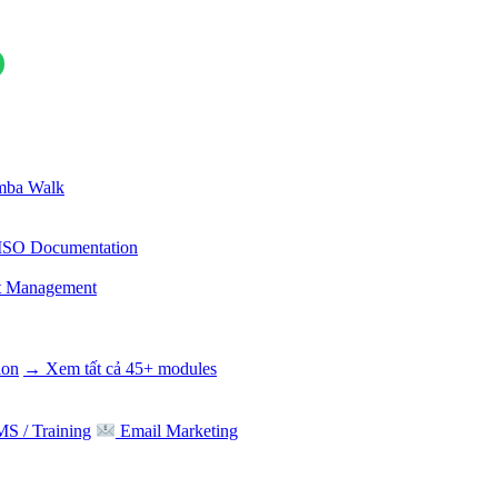
ba Walk
ISO Documentation
t Management
ion
→ Xem tất cả 45+ modules
S / Training
Email Marketing