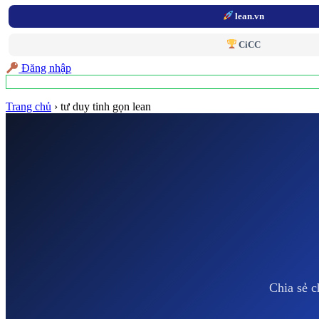
lean.vn
CiCC
Đăng nhập
Trang chủ
›
tư duy tinh gọn lean
Chia sẻ c