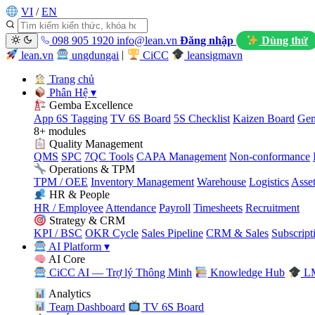
VI
/
EN
098 905 1920
info@lean.vn
Đăng nhập
Dùng thử
lean.vn
ungdungai
|
CiCC
leansigmavn
Trang chủ
Phân Hệ
▾
Gemba Excellence
App 6S Tagging
TV 6S Board
5S Checklist
Kaizen Board
Gem
8+ modules
Quality Management
QMS
SPC
7QC Tools
CAPA Management
Non-conformance
Operations & TPM
TPM / OEE
Inventory Management
Warehouse
Logistics
Asse
HR & People
HR / Employee
Attendance
Payroll
Timesheets
Recruitment
Strategy & CRM
KPI / BSC
OKR Cycle
Sales Pipeline
CRM & Sales
Subscript
AI Platform
▾
AI Core
CiCC AI — Trợ lý Thông Minh
Knowledge Hub
LM
Analytics
Team Dashboard
TV 6S Board