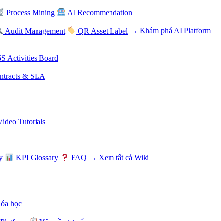
Process Mining
AI Recommendation
Audit Management
QR Asset Label
→ Khám phá AI Platform
S Activities Board
tracts & SLA
Video Tutorials
y
KPI Glossary
FAQ
→ Xem tất cả Wiki
hóa học