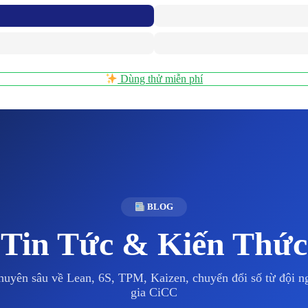
Dùng thử miễn phí
BLOG
Tin Tức & Kiến Thức
huyên sâu về Lean, 6S, TPM, Kaizen, chuyển đổi số từ đội 
gia CiCC