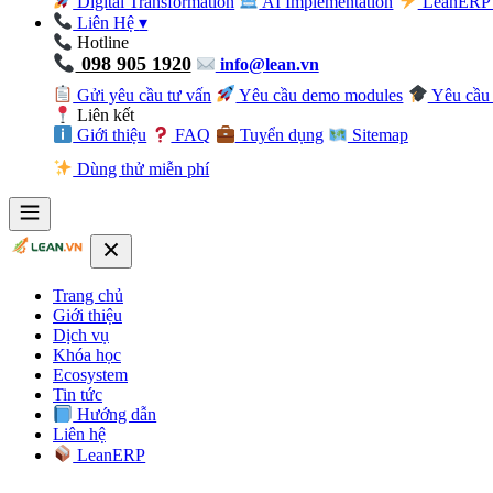
Digital Transformation
AI Implementation
LeanERP 
Liên Hệ
▾
Hotline
098 905 1920
info@lean.vn
Gửi yêu cầu tư vấn
Yêu cầu demo modules
Yêu cầu 
Liên kết
Giới thiệu
FAQ
Tuyển dụng
Sitemap
Dùng thử miễn phí
Trang chủ
Giới thiệu
Dịch vụ
Khóa học
Ecosystem
Tin tức
Hướng dẫn
Liên hệ
LeanERP