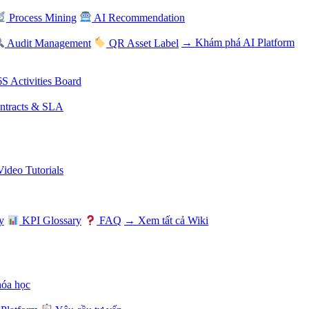
Process Mining
AI Recommendation
Audit Management
QR Asset Label
→ Khám phá AI Platform
S Activities Board
tracts & SLA
Video Tutorials
y
KPI Glossary
FAQ
→ Xem tất cả Wiki
hóa học