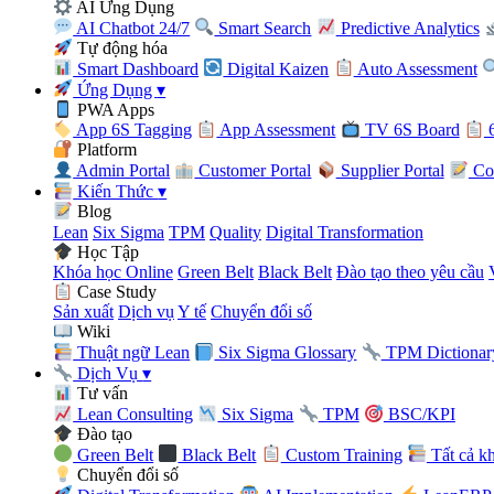
AI Ứng Dụng
AI Chatbot 24/7
Smart Search
Predictive Analytics
Tự động hóa
Smart Dashboard
Digital Kaizen
Auto Assessment
Ứng Dụng
▾
PWA Apps
App 6S Tagging
App Assessment
TV 6S Board
6
Platform
Admin Portal
Customer Portal
Supplier Portal
Con
Kiến Thức
▾
Blog
Lean
Six Sigma
TPM
Quality
Digital Transformation
Học Tập
Khóa học Online
Green Belt
Black Belt
Đào tạo theo yêu cầu
Case Study
Sản xuất
Dịch vụ
Y tế
Chuyển đổi số
Wiki
Thuật ngữ Lean
Six Sigma Glossary
TPM Dictionar
Dịch Vụ
▾
Tư vấn
Lean Consulting
Six Sigma
TPM
BSC/KPI
Đào tạo
Green Belt
Black Belt
Custom Training
Tất cả k
Chuyển đổi số