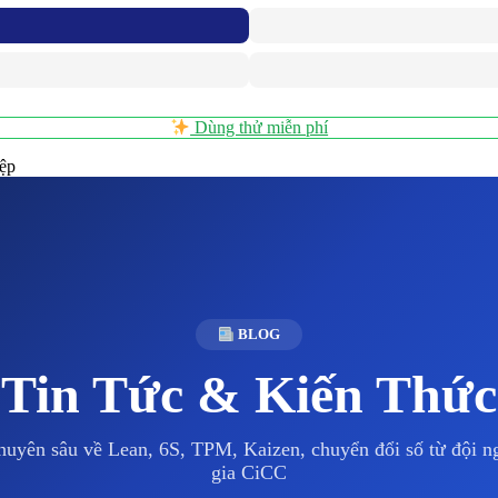
Dùng thử miễn phí
iệp
BLOG
Tin Tức & Kiến Thức
huyên sâu về Lean, 6S, TPM, Kaizen, chuyển đổi số từ đội 
gia CiCC