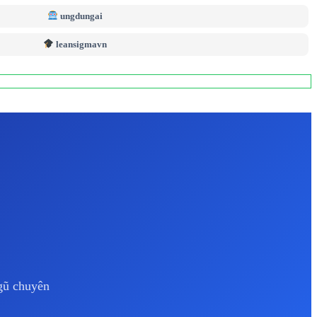
ungdungai
leansigmavn
ngũ chuyên