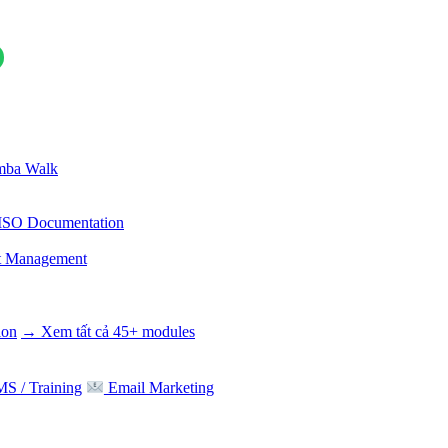
ba Walk
ISO Documentation
t Management
ion
→ Xem tất cả 45+ modules
S / Training
Email Marketing