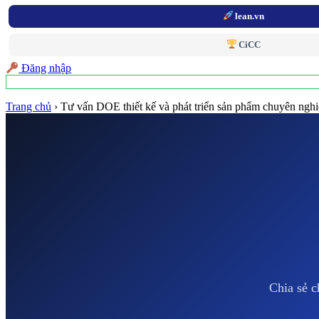
lean.vn
CiCC
Đăng nhập
Trang chủ
›
Tư vấn DOE thiết kế và phát triển sản phẩm chuyên ngh
Chia sẻ c