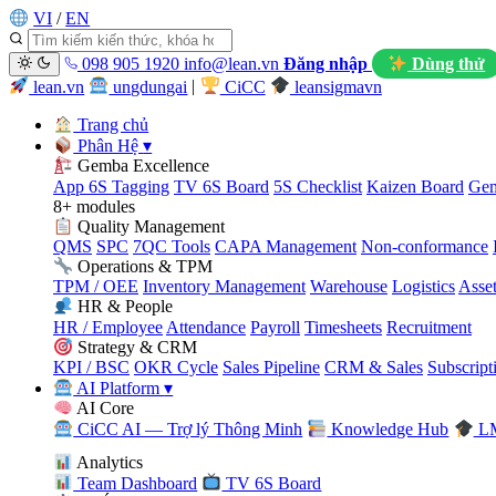
VI
/
EN
098 905 1920
info@lean.vn
Đăng nhập
Dùng thử
lean.vn
ungdungai
|
CiCC
leansigmavn
Trang chủ
Phân Hệ
▾
Gemba Excellence
App 6S Tagging
TV 6S Board
5S Checklist
Kaizen Board
Gem
8+ modules
Quality Management
QMS
SPC
7QC Tools
CAPA Management
Non-conformance
Operations & TPM
TPM / OEE
Inventory Management
Warehouse
Logistics
Asse
HR & People
HR / Employee
Attendance
Payroll
Timesheets
Recruitment
Strategy & CRM
KPI / BSC
OKR Cycle
Sales Pipeline
CRM & Sales
Subscript
AI Platform
▾
AI Core
CiCC AI — Trợ lý Thông Minh
Knowledge Hub
LM
Analytics
Team Dashboard
TV 6S Board