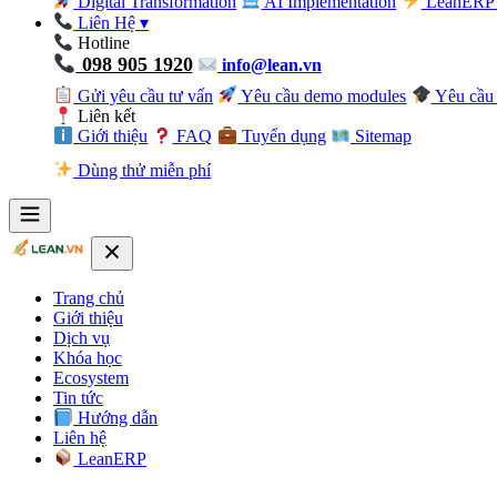
Digital Transformation
AI Implementation
LeanERP 
Liên Hệ
▾
Hotline
098 905 1920
info@lean.vn
Gửi yêu cầu tư vấn
Yêu cầu demo modules
Yêu cầu 
Liên kết
Giới thiệu
FAQ
Tuyển dụng
Sitemap
Dùng thử miễn phí
Trang chủ
Giới thiệu
Dịch vụ
Khóa học
Ecosystem
Tin tức
Hướng dẫn
Liên hệ
LeanERP