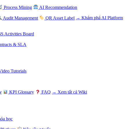
Process Mining
AI Recommendation
Audit Management
QR Asset Label
→ Khám phá AI Platform
S Activities Board
tracts & SLA
Video Tutorials
y
KPI Glossary
FAQ
→ Xem tất cả Wiki
hóa học