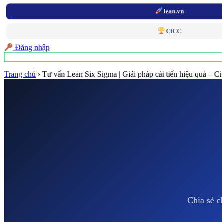
lean.vn
CiCC
Đăng nhập
Trang chủ
›
Tư vấn Lean Six Sigma | Giải pháp cải tiến hiệu quả – 
Chia sẻ c