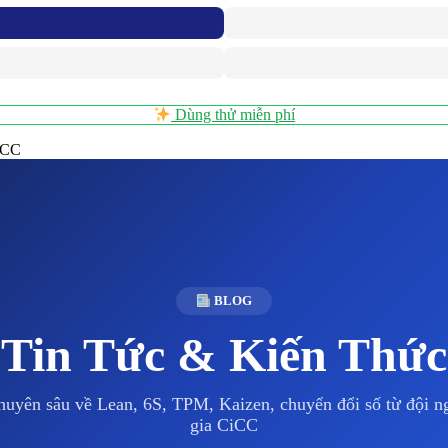
Dùng thử miễn phí
CiCC
BLOG
Tin Tức & Kiến Thức
huyên sâu về Lean, 6S, TPM, Kaizen, chuyển đổi số từ đội 
gia CiCC