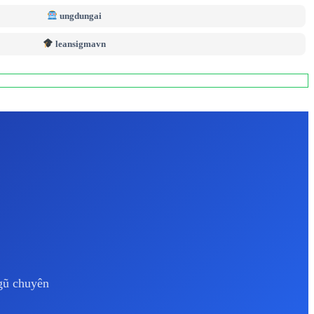
ungdungai
leansigmavn
ngũ chuyên