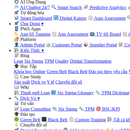
AI Ứng Dụng
AI Chatbot 24/7
Smart Search
Predictive Analytics
Tự động hóa
Smart Dashboard
Digital Kaizen
Auto Assessment
Ứng Dụng
▾
PWA Apps
App 6S Tagging
App Assessment
TV 6S Board
6
Platform
Admin Portal
Customer Portal
Supplier Portal
Con
Kiến Thức
▾
Blog
Lean
Six Sigma
TPM
Quality
Digital Transformation
Học Tập
Khóa học Online
Green Belt
Black Belt
Đào tạo theo yêu cầu
Case Study
Sản xuất
Dịch vụ
Y tế
Chuyển đổi số
Wiki
Thuật ngữ Lean
Six Sigma Glossary
TPM Dictionar
Dịch Vụ
▾
Tư vấn
Lean Consulting
Six Sigma
TPM
BSC/KPI
Đào tạo
Green Belt
Black Belt
Custom Training
Tất cả k
Chuyển đổi số