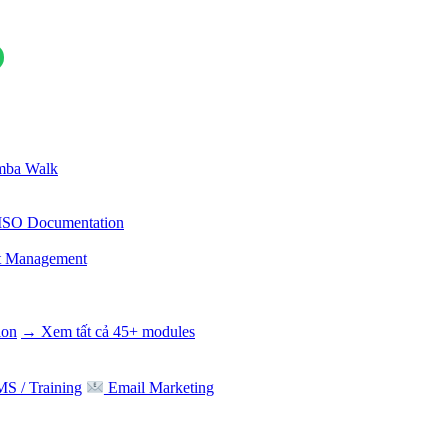
ba Walk
ISO Documentation
t Management
ion
→ Xem tất cả 45+ modules
S / Training
Email Marketing