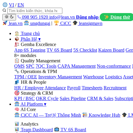
VI
/
EN
098 905 1920
info@lean.vn
Đăng nhập
Dùng thử
lean.vn
ungdungai
|
CiCC
leansigmavn
Trang chủ
Phân Hệ
▾
Gemba Excellence
App 6S Tagging
TV 6S Board
5S Checklist
Kaizen Board
Gem
8+ modules
Quality Management
QMS
SPC
7QC Tools
CAPA Management
Non-conformance
Operations & TPM
TPM / OEE
Inventory Management
Warehouse
Logistics
Asse
HR & People
HR / Employee
Attendance
Payroll
Timesheets
Recruitment
Strategy & CRM
KPI / BSC
OKR Cycle
Sales Pipeline
CRM & Sales
Subscript
AI Platform
▾
AI Core
CiCC AI — Trợ lý Thông Minh
Knowledge Hub
LM
Analytics
Team Dashboard
TV 6S Board