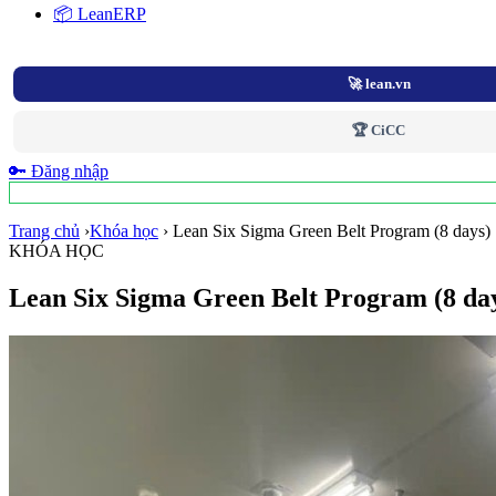
📦 LeanERP
🚀 lean.vn
🏆 CiCC
🔑 Đăng nhập
Trang chủ
›
Khóa học
›
Lean Six Sigma Green Belt Program (8 days)
KHÓA HỌC
Lean Six Sigma Green Belt Program (8 da