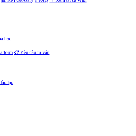
📊 KPI Glossary
❓ FAQ
→ Xem tất cả Wiki
óa học
atform
📋 Yêu cầu tư vấn
đào tạo