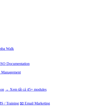
ba Walk
ISO Documentation
t Management
ion
→ Xem tất cả 45+ modules
S / Training
📧 Email Marketing