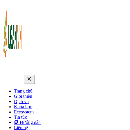
Trang chủ
Giới thiệu
Dịch vụ
Khóa học
Ecosystem
Tin tức
📘 Hướng dẫn
Liên hệ