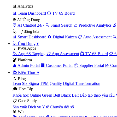
📊 Analytics
📊 Team Dashboard
📺 TV 6S Board
⚙️ AI Ứng Dụng
💬 AI Chatbot 24/7
🔍 Smart Search
📈 Predictive Analytics
🔬
🚀 Tự động hóa
📊 Smart Dashboard
🔄 Digital Kaizen
📋 Auto Assessment
🔍
🚀 Ứng Dụng
▾
📱 PWA Apps
🏷️ App 6S Tagging
📋 App Assessment
📺 TV 6S Board
📋 6
🔐 Platform
👤 Admin Portal
🏢 Customer Portal
📦 Supplier Portal
📝 Con
📚 Kiến Thức
▾
📝 Blog
Lean
Six Sigma
TPM
Quality
Digital Transformation
🎓 Học Tập
Khóa học Online
Green Belt
Black Belt
Đào tạo theo yêu cầu
📋 Case Study
Sản xuất
Dịch vụ
Y tế
Chuyển đổi số
📖 Wiki