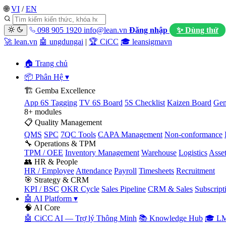
🌐
VI
/
EN
098 905 1920
info@lean.vn
Đăng nhập
✨ Dùng thử
🚀 lean.vn
🤖 ungdungai
|
🏆 CiCC
🎓 leansigmavn
🏠 Trang chủ
📦 Phân Hệ
▾
🏗️ Gemba Excellence
App 6S Tagging
TV 6S Board
5S Checklist
Kaizen Board
Gem
8+ modules
📋 Quality Management
QMS
SPC
7QC Tools
CAPA Management
Non-conformance
🔧 Operations & TPM
TPM / OEE
Inventory Management
Warehouse
Logistics
Asse
👥 HR & People
HR / Employee
Attendance
Payroll
Timesheets
Recruitment
🎯 Strategy & CRM
KPI / BSC
OKR Cycle
Sales Pipeline
CRM & Sales
Subscript
🤖 AI Platform
▾
🧠 AI Core
🤖 CiCC AI — Trợ lý Thông Minh
📚 Knowledge Hub
🎓 LM