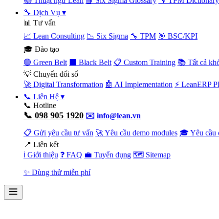
📚 Thuật ngữ Lean
📘 Six Sigma Glossary
🔧 TPM Dictionary
🔧 Dịch Vụ
▾
📊 Tư vấn
📈 Lean Consulting
📉 Six Sigma
🔧 TPM
🎯 BSC/KPI
🎓 Đào tạo
🟢 Green Belt
⬛ Black Belt
📋 Custom Training
📚 Tất cả kh
💡 Chuyển đổi số
🚀 Digital Transformation
🤖 AI Implementation
⚡ LeanERP Pl
📞 Liên Hệ
▾
📞 Hotline
📞 098 905 1920
✉️ info@lean.vn
📋 Gửi yêu cầu tư vấn
🚀 Yêu cầu demo modules
🎓 Yêu cầu 
📍 Liên kết
ℹ️ Giới thiệu
❓ FAQ
💼 Tuyển dụng
🗺️ Sitemap
✨ Dùng thử miễn phí