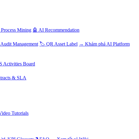
 Process Mining
🤖 AI Recommendation
 Audit Management
🏷️ QR Asset Label
→ Khám phá AI Platform
S Activities Board
tracts & SLA
Video Tutorials