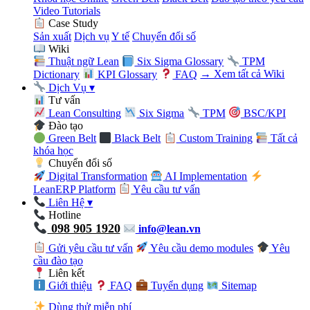
Video Tutorials
Case Study
Sản xuất
Dịch vụ
Y tế
Chuyển đổi số
Wiki
Thuật ngữ Lean
Six Sigma Glossary
TPM
Dictionary
KPI Glossary
FAQ
→ Xem tất cả Wiki
Dịch Vụ
▾
Tư vấn
Lean Consulting
Six Sigma
TPM
BSC/KPI
Đào tạo
Green Belt
Black Belt
Custom Training
Tất cả
khóa học
Chuyển đổi số
Digital Transformation
AI Implementation
LeanERP Platform
Yêu cầu tư vấn
Liên Hệ
▾
Hotline
098 905 1920
info@lean.vn
Gửi yêu cầu tư vấn
Yêu cầu demo modules
Yêu
cầu đào tạo
Liên kết
Giới thiệu
FAQ
Tuyển dụng
Sitemap
Dùng thử miễn phí