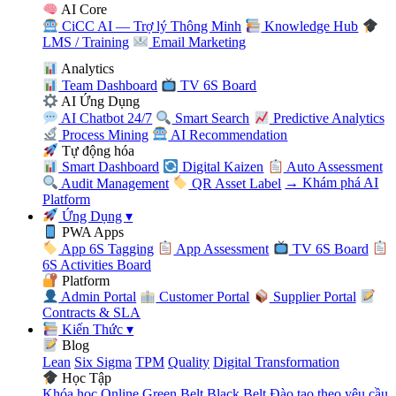
AI Core
CiCC AI — Trợ lý Thông Minh
Knowledge Hub
LMS / Training
Email Marketing
Analytics
Team Dashboard
TV 6S Board
AI Ứng Dụng
AI Chatbot 24/7
Smart Search
Predictive Analytics
Process Mining
AI Recommendation
Tự động hóa
Smart Dashboard
Digital Kaizen
Auto Assessment
Audit Management
QR Asset Label
→ Khám phá AI
Platform
Ứng Dụng
▾
PWA Apps
App 6S Tagging
App Assessment
TV 6S Board
6S Activities Board
Platform
Admin Portal
Customer Portal
Supplier Portal
Contracts & SLA
Kiến Thức
▾
Blog
Lean
Six Sigma
TPM
Quality
Digital Transformation
Học Tập
Khóa học Online
Green Belt
Black Belt
Đào tạo theo yêu cầu