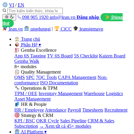
VI
/
EN
098 905 1920
info@lean.vn
Đăng nhập
Dùng
thử
lean.vn
ungdungai
|
CiCC
leansigmavn
Trang chủ
Phân Hệ
▾
Gemba Excellence
App 6S Tagging
TV 6S Board
5S Checklist
Kaizen Board
Gemba Walk
8+ modules
Quality Management
QMS
SPC
7QC Tools
CAPA Management
Non-
conformance
ISO Documentation
Operations & TPM
TPM / OEE
Inventory Management
Warehouse
Logistics
Asset Management
HR & People
HR / Employee
Attendance
Payroll
Timesheets
Recruitment
Strategy & CRM
KPI / BSC
OKR Cycle
Sales Pipeline
CRM & Sales
Subscription
→ Xem tất cả 45+ modules
AI Platform
▾