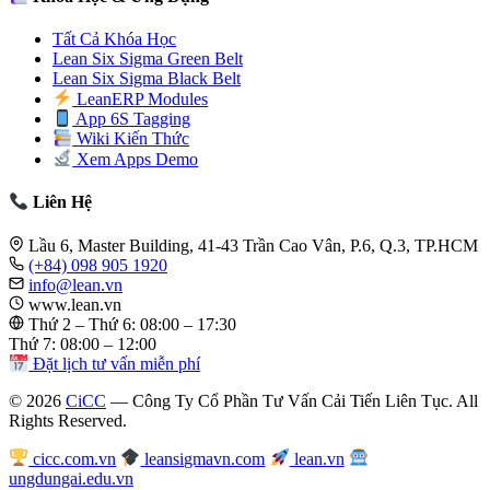
Tất Cả Khóa Học
Lean Six Sigma Green Belt
Lean Six Sigma Black Belt
LeanERP Modules
App 6S Tagging
Wiki Kiến Thức
Xem Apps Demo
Liên Hệ
Lầu 6, Master Building, 41-43 Trần Cao Vân, P.6, Q.3, TP.HCM
(+84) 098 905 1920
info@lean.vn
www.lean.vn
Thứ 2 – Thứ 6: 08:00 – 17:30
Thứ 7: 08:00 – 12:00
Đặt lịch tư vấn miễn phí
© 2026
CiCC
— Công Ty Cổ Phần Tư Vấn Cải Tiến Liên Tục. All
Rights Reserved.
cicc.com.vn
leansigmavn.com
lean.vn
ungdungai.edu.vn