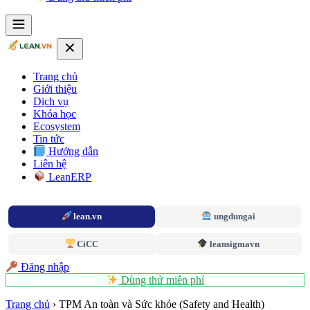
Trang chủ
Giới thiệu
Dịch vụ
Khóa học
Ecosystem
Tin tức
Hướng dẫn
Liên hệ
LeanERP
lean.vn
ungdungai
CiCC
leansigmavn
Đăng nhập
Dùng thử miễn phí
Trang chủ
›
TPM An toàn và Sức khỏe (Safety and Health)