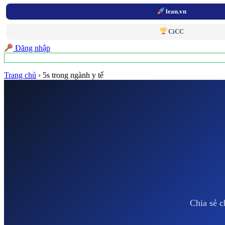
lean.vn
CiCC
Đăng nhập
Trang chủ
›
5s trong ngành y tế
Chia sẻ c