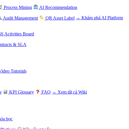
Process Mining
AI Recommendation
Audit Management
QR Asset Label
→ Khám phá AI Platform
S Activities Board
tracts & SLA
Video Tutorials
y
KPI Glossary
FAQ
→ Xem tất cả Wiki
hóa học