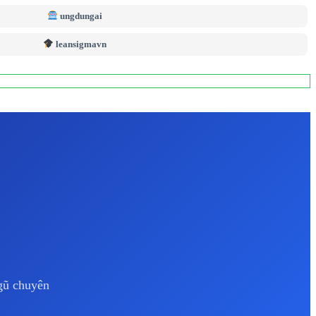
ungdungai
leansigmavn
ngũ chuyên