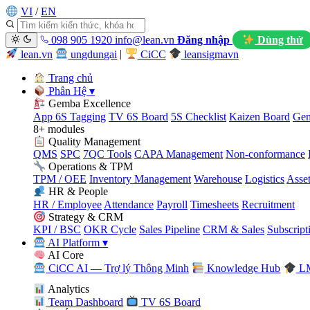
VI
/
EN
098 905 1920
info@lean.vn
Đăng nhập
Dùng thử
lean.vn
ungdungai
|
CiCC
leansigmavn
Trang chủ
Phân Hệ
▾
Gemba Excellence
App 6S Tagging
TV 6S Board
5S Checklist
Kaizen Board
Gem
8+ modules
Quality Management
QMS
SPC
7QC Tools
CAPA Management
Non-conformance
Operations & TPM
TPM / OEE
Inventory Management
Warehouse
Logistics
Asse
HR & People
HR / Employee
Attendance
Payroll
Timesheets
Recruitment
Strategy & CRM
KPI / BSC
OKR Cycle
Sales Pipeline
CRM & Sales
Subscript
AI Platform
▾
AI Core
CiCC AI — Trợ lý Thông Minh
Knowledge Hub
LM
Analytics
Team Dashboard
TV 6S Board