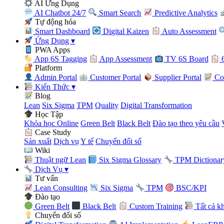
AI Ứng Dụng
AI Chatbot 24/7
Smart Search
Predictive Analytics
Tự động hóa
Smart Dashboard
Digital Kaizen
Auto Assessment
Ứng Dụng
▾
PWA Apps
App 6S Tagging
App Assessment
TV 6S Board
6
Platform
Admin Portal
Customer Portal
Supplier Portal
Con
Kiến Thức
▾
Blog
Lean
Six Sigma
TPM
Quality
Digital Transformation
Học Tập
Khóa học Online
Green Belt
Black Belt
Đào tạo theo yêu cầu
Case Study
Sản xuất
Dịch vụ
Y tế
Chuyển đổi số
Wiki
Thuật ngữ Lean
Six Sigma Glossary
TPM Dictionar
Dịch Vụ
▾
Tư vấn
Lean Consulting
Six Sigma
TPM
BSC/KPI
Đào tạo
Green Belt
Black Belt
Custom Training
Tất cả k
Chuyển đổi số