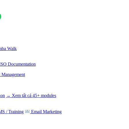
ba Walk
ISO Documentation
t Management
ion
→ Xem tất cả 45+ modules
S / Training
Email Marketing