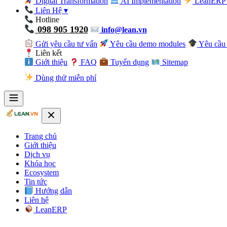
Digital Transformation
AI Implementation
LeanERP 
Liên Hệ
▾
Hotline
098 905 1920
info@lean.vn
Gửi yêu cầu tư vấn
Yêu cầu demo modules
Yêu cầu 
Liên kết
Giới thiệu
FAQ
Tuyển dụng
Sitemap
Dùng thử miễn phí
Trang chủ
Giới thiệu
Dịch vụ
Khóa học
Ecosystem
Tin tức
Hướng dẫn
Liên hệ
LeanERP