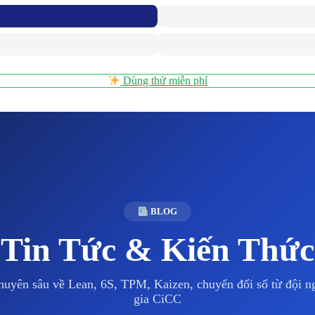
Dùng thử miễn phí
BLOG
Tin Tức & Kiến Thức
huyên sâu về Lean, 6S, TPM, Kaizen, chuyển đổi số từ đội 
gia CiCC