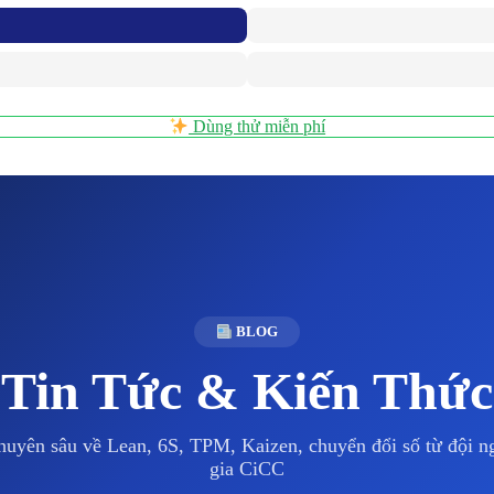
Dùng thử miễn phí
BLOG
Tin Tức & Kiến Thức
huyên sâu về Lean, 6S, TPM, Kaizen, chuyển đổi số từ đội 
gia CiCC