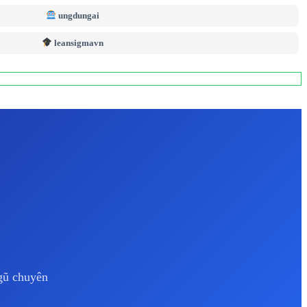
ungdungai
leansigmavn
ngũ chuyên