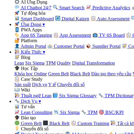
AI Ứng Dụng
AI Chatbot 24/7
Smart Search
Predictive Analytics
Tự động hóa
Smart Dashboard
Digital Kaizen
Auto Assessment
Ứng Dụng
▾
PWA Apps
App 6S Tagging
App Assessment
TV 6S Board
6
Platform
Admin Portal
Customer Portal
Supplier Portal
Con
Kiến Thức
▾
Blog
Lean
Six Sigma
TPM
Quality
Digital Transformation
Học Tập
Khóa học Online
Green Belt
Black Belt
Đào tạo theo yêu cầu
Case Study
Sản xuất
Dịch vụ
Y tế
Chuyển đổi số
Wiki
Thuật ngữ Lean
Six Sigma Glossary
TPM Dictionar
Dịch Vụ
▾
Tư vấn
Lean Consulting
Six Sigma
TPM
BSC/KPI
Đào tạo
Green Belt
Black Belt
Custom Training
Tất cả k
Chuyển đổi số