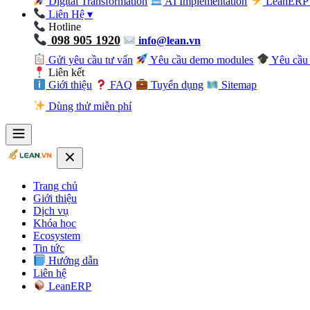
Digital Transformation
AI Implementation
LeanERP 
Liên Hệ
▾
Hotline
098 905 1920
info@lean.vn
Gửi yêu cầu tư vấn
Yêu cầu demo modules
Yêu cầu 
Liên kết
Giới thiệu
FAQ
Tuyển dụng
Sitemap
Dùng thử miễn phí
Trang chủ
Giới thiệu
Dịch vụ
Khóa học
Ecosystem
Tin tức
Hướng dẫn
Liên hệ
LeanERP