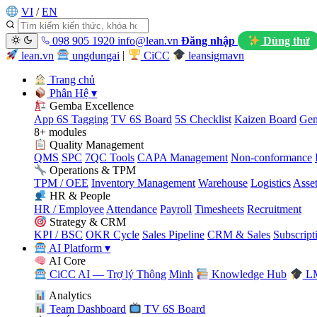
VI
/
EN
098 905 1920
info@lean.vn
Đăng nhập
Dùng thử
lean.vn
ungdungai
|
CiCC
leansigmavn
Trang chủ
Phân Hệ
▾
Gemba Excellence
App 6S Tagging
TV 6S Board
5S Checklist
Kaizen Board
Gem
8+ modules
Quality Management
QMS
SPC
7QC Tools
CAPA Management
Non-conformance
Operations & TPM
TPM / OEE
Inventory Management
Warehouse
Logistics
Asse
HR & People
HR / Employee
Attendance
Payroll
Timesheets
Recruitment
Strategy & CRM
KPI / BSC
OKR Cycle
Sales Pipeline
CRM & Sales
Subscript
AI Platform
▾
AI Core
CiCC AI — Trợ lý Thông Minh
Knowledge Hub
LM
Analytics
Team Dashboard
TV 6S Board