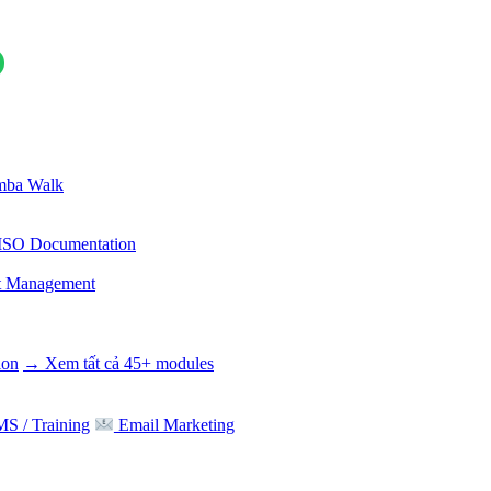
ba Walk
ISO Documentation
t Management
ion
→ Xem tất cả 45+ modules
S / Training
Email Marketing