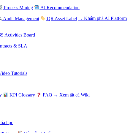
Process Mining
AI Recommendation
Audit Management
QR Asset Label
→ Khám phá AI Platform
S Activities Board
tracts & SLA
Video Tutorials
y
KPI Glossary
FAQ
→ Xem tất cả Wiki
hóa học