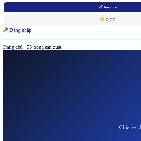
lean.vn
CiCC
Đăng nhập
Trang chủ
›
5S trong sản xuất
Chia sẻ c